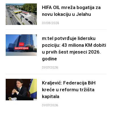
HIFA OIL mreža bogatija za
novu lokaciju u Jelahu
01/08/2026
m:tel potvrđuje lidersku
poziciju: 43 miliona KM dobiti
u prvih šest mjeseci 2026.
godine
31/07/2026
Kraljević: Federacija BiH
kreće u reformu tržišta
kapitala
31/07/2026