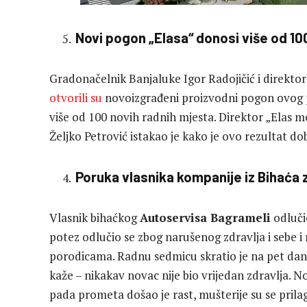
Novi pogon „Elasa“ donosi više od 10
Gradonačelnik Banjaluke Igor Radojičić i direkto
otvorili su
novoizgrađeni proizvodni pogon ovog pr
više od 100 novih radnih mjesta. Direktor „Elas m
Željko Petrović istakao je kako je ovo rezultat d
Poruka vlasnika kompanije iz Bihaća 
Vlasnik bihaćkog
Autoservisa Bagrameli
odluči
potez odlučio se zbog narušenog zdravlja i sebe i
porodicama. Radnu sedmicu skratio je na pet dana
kaže – nikakav novac nije bio vrijedan zdravlja. N
pada prometa došao je rast, mušterije su se prila