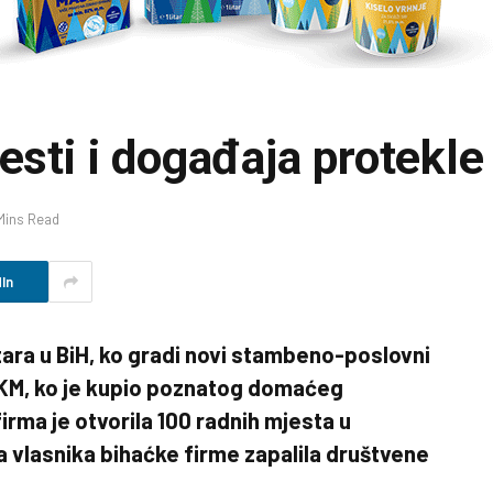
jesti i događaja protekl
Mins Read
In
ara u BiH, ko gradi novi stambeno-poslovni
 KM, ko je kupio poznatog domaćeg
ma je otvorila 100 radnih mjesta u
ka vlasnika bihaćke firme zapalila društvene