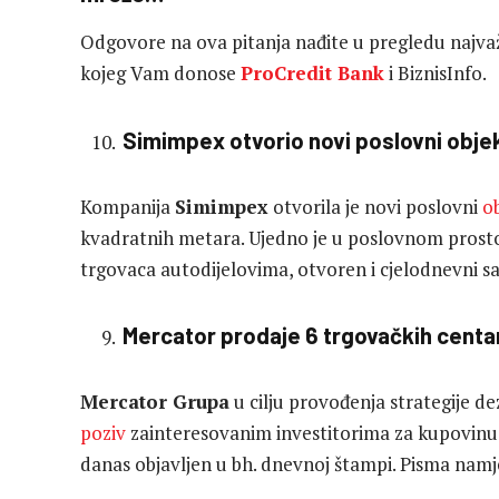
Odgovore na ova pitanja nađite u pregledu najvažn
kojeg Vam donose
ProCredit Bank
i BiznisInfo.
Simimpex otvorio novi poslovni obje
Kompanija
Simimpex
otvorila je novi poslovni
o
kvadratnih metara. Ujedno je u poslovnom prosto
trgovaca autodijelovima, otvoren i cjelodnevni s
Mercator prodaje 6 trgovačkih centar
Mercator Grupa
u cilju provođenja strategije de
poziv
zainteresovanim investitorima za kupovinu tr
danas objavljen u bh. dnevnoj štampi. Pisma namje