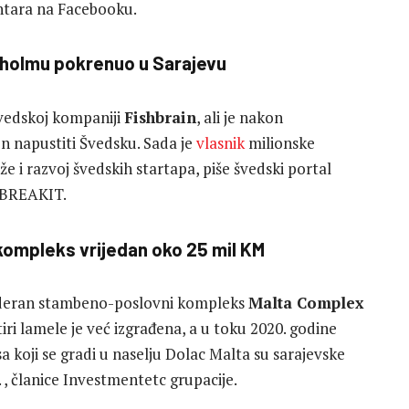
entara na Facebooku.
kholmu pokrenuo u Sarajevu
švedskoj kompaniji
Fishbrain
, ali je nakon
en napustiti Švedsku. Sada je
vlasnik
milionske
 i razvoj švedskih startapa, piše švedski portal
e BREAKIT.
kompleks vrijedan oko 25 mil KM
deran stambeno-poslovni kompleks
Malta Complex
iri lamele je već izgrađena, a u toku 2020. godine
sa koji se gradi u naselju Dolac Malta su sarajevske
. , članice Investmentetc grupacije.