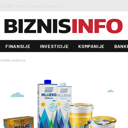
FAO indeks cijena hrane blago porastao u julu: Vremenski ekstremi, energija i geopolitika utiču na kretanja na tržištima
FINANSIJE
INVESTICIJE
KOMPANIJE
BANK
 protekle sedmice