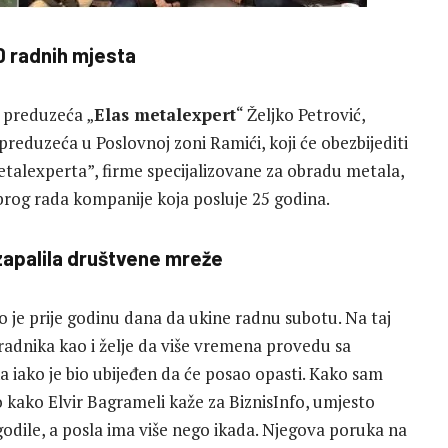
0 radnih mjesta
r preduzeća „
Elas metalexpert
“ Željko Petrović,
eduzeća u Poslovnoj zoni Ramići, koji će obezbijediti
etalexperta”, firme specijalizovane za obradu metala,
obrog rada kompanije koja posluje 25 godina.
zapalila društvene mreže
o je prije godinu dana da ukine radnu subotu. Na taj
 radnika kao i želje da više vremena provedu sa
 iako je bio ubijeđen da će posao opasti. Kako sam
o kako Elvir Bagrameli kaže za BiznisInfo, umjesto
godile, a posla ima više nego ikada. Njegova poruka na