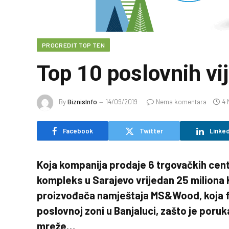
PROCREDIT TOP TEN
Top 10 poslovnih vi
By
BiznisInfo
14/09/2019
Nema komentara
4 
Facebook
Twitter
Linked
Koja kompanija prodaje 6 trgovačkih cent
kompleks u Sarajevo vrijedan 25 miliona
proizvođača namještaja MS&Wood, koja fir
poslovnoj zoni u Banjaluci, zašto je poru
mreže…