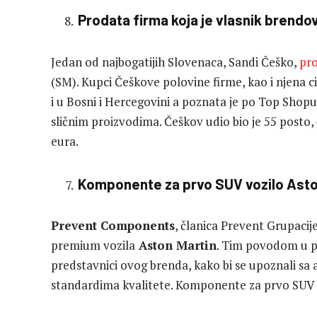
Prodata firma koja je vlasnik brend
Jedan od najbogatijih Slovenaca, Sandi Češko,
pr
(SM). Kupci Češkove polovine firme, kao i njena c
i u Bosni i Hercegovini a poznata je po Top Sho
sličnim proizvodima. Češkov udio bio je 55 posto, č
eura.
Komponente za prvo SUV vozilo Aston
Prevent Components
, članica Prevent Grupacije
premium vozila
Aston Martin
. Tim povodom u po
predstavnici ovog brenda, kako bi se upoznali sa 
standardima kvalitete. Komponente za prvo SUV v