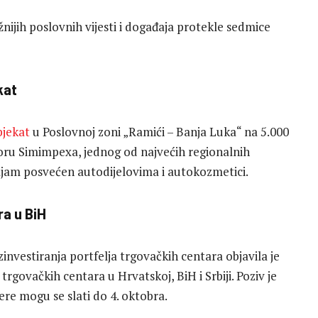
ijih poslovnih vijesti i događaja protekle sedmice
kat
bjekat
u Poslovnoj zoni „Ramići – Banja Luka“ na 5.000
ru Simimpexa, jednog od najvećih regionalnih
ajam posvećen autodijelovima i autokozmetici.
a u BiH
zinvestiranja portfelja trgovačkih centara objavila je
govačkih centara u Hrvatskoj, BiH i Srbiji. Poziv je
re mogu se slati do 4. oktobra.