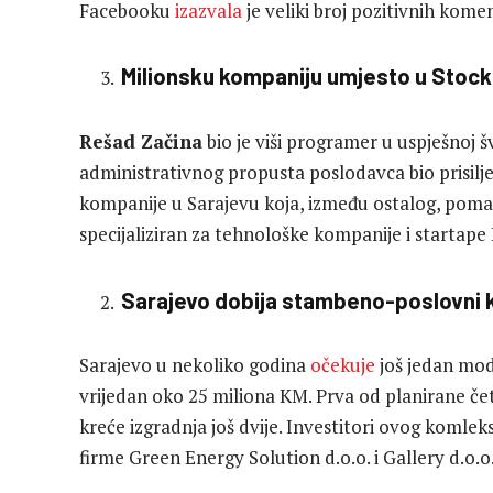
Facebooku
izazvala
je veliki broj pozitivnih kom
Milionsku kompaniju umjesto u Stoc
Rešad Začina
bio je viši programer u uspješnoj 
administrativnog propusta poslodavca bio prisilj
kompanije u Sarajevu koja, između ostalog, pomaže
specijaliziran za tehnološke kompanije i startap
Sarajevo dobija stambeno-poslovni 
Sarajevo u nekoliko godina
očekuje
još jedan mo
vrijedan oko 25 miliona KM. Prva od planirane čet
kreće izgradnja još dvije. Investitori ovog komlek
firme Green Energy Solution d.o.o. i Gallery d.o.o