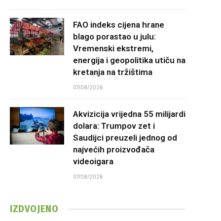
FAO indeks cijena hrane
blago porastao u julu:
Vremenski ekstremi,
energija i geopolitika utiču na
kretanja na tržištima
07/08/2026
Akvizicija vrijedna 55 milijardi
dolara: Trumpov zet i
Saudijci preuzeli jednog od
najvećih proizvođača
videoigara
07/08/2026
IZDVOJENO