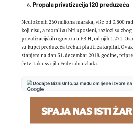
Propala privatizacija 120 preduzeća
Neuloženih 260 miliona maraka, više od 3.800 radn
koji nisu, a morali su biti uposleni, razlozi su zbog
privatizacijskih ugovora u FBiH, od njih 1.271. Os
su kupci preduzeća trebali platiti za kapital. Ova
stanjem na dan 31. decembar 2018. godine, pripre
četvrtak usvojila Federalna vlada.
Dodajte BiznisInfo.ba među omiljene izvore n