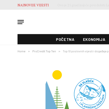
NAJNOVIJE VIJESTI
POČETNA
EKONOMIJA
Home
»
ProCredit Top Ten
»
Top 10 poslovnih vijesti i događaja