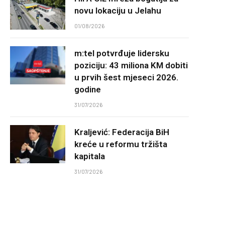
novu lokaciju u Jelahu
01/08/2026
m:tel potvrđuje lidersku
poziciju: 43 miliona KM dobiti
u prvih šest mjeseci 2026.
godine
31/07/2026
Kraljević: Federacija BiH
kreće u reformu tržišta
kapitala
31/07/2026