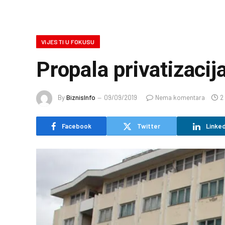
VIJESTI U FOKUSU
Propala privatizaci
By
BiznisInfo
09/09/2019
Nema komentara
2
Facebook
Twitter
Linked