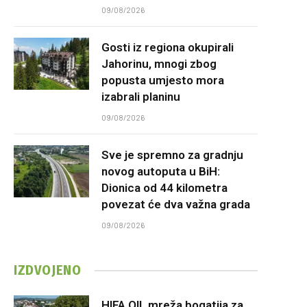
09/08/2026
Gosti iz regiona okupirali
Jahorinu, mnogi zbog
popusta umjesto mora
izabrali planinu
09/08/2026
Sve je spremno za gradnju
novog autoputa u BiH:
Dionica od 44 kilometra
povezat će dva važna grada
09/08/2026
IZDVOJENO
HIFA OIL mreža bogatija za