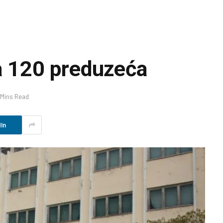
ja 120 preduzeća
 Mins Read
In