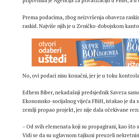
pripremila je Agencija za privatizaciju u FBiH, a u
Prema podacima, zbog neizvršenja obaveza raskinu
raskid. Najviše njih je u Zeničko-dobojskom kant
No, ovi podaci nisu konačni, jer je u toku kontrola
Edhem Biber, nekadašnji predsjednik Saveza samos
Ekonomsko-socijalnog vijeća FBiH, istakao je da s
zemlji propao projekt, jer nije dala očekivane rez
– Od svih elemenata koji su propagirani, kao što su
Vidi se da su uglavnom tajkuni preuzeli nekretnine,