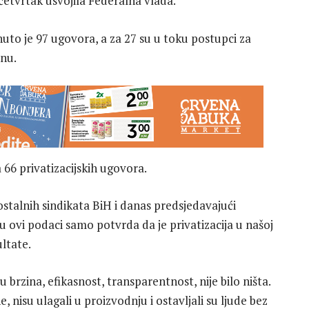
 četvrtak usvojila Federalna vlada.
to je 97 ugovora, a za 27 su u toku postupci za
onu.
 66 privatizacijskih ugovora.
talnih sindikata BiH i danas predsjedavajući
u ovi podaci samo potvrda da je privatizacija u našoj
ultate.
 brzina, efikasnost, transparentnost, nije bilo ništa.
 nisu ulagali u proizvodnju i ostavljali su ljude bez