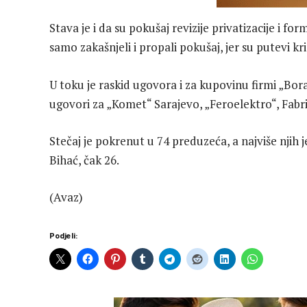
Stava je i da su pokušaj revizije privatizacije i fo
samo zakašnjeli i propali pokušaj, jer su putevi kri
U toku je raskid ugovora i za kupovinu firmi „Bora
ugovori za „Komet“ Sarajevo, „Feroelektro“, Fabr
Stečaj je pokrenut u 74 preduzeća, a najviše njih 
Bihać, čak 26.
(Avaz)
Podjeli: