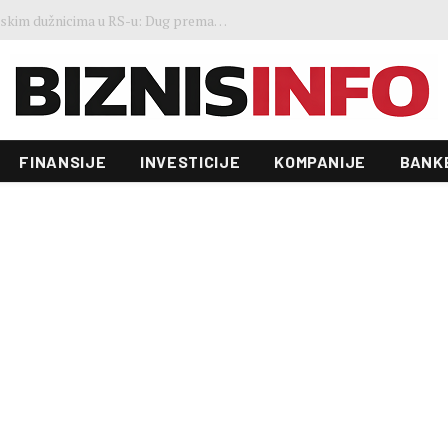
Gosti iz regiona okupirali Jahorinu, mnogi zbog popusta umjesto mora izabrali planinu
FINANSIJE
INVESTICIJE
KOMPANIJE
BANK