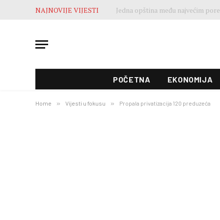
NAJNOVIJE VIJESTI
POČETNA
EKONOMIJA
Home
»
Vijesti u fokusu
»
Propala privatizacija 120 preduzeća