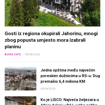
Gosti iz regiona okupirali Jahorinu, mnogi
zbog popusta umjesto mora izabrali
planinu
BIZNIS CAFE
09/08/2026
Jedna opština među najvećim
poreskim dužnicima u RS-u: Dug
premašio 6,4 miliona KM
09/08/2026
Ko je LISCO: Najveća željezara u