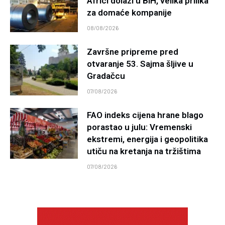
Africi dolazi u BiH, velika prilika
za domaće kompanije
08/08/2026
Završne pripreme pred
otvaranje 53. Sajma šljive u
Gradačcu
07/08/2026
FAO indeks cijena hrane blago
porastao u julu: Vremenski
ekstremi, energija i geopolitika
utiču na kretanja na tržištima
07/08/2026