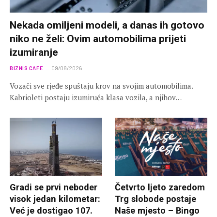
Nekada omiljeni modeli, a danas ih gotovo
niko ne želi: Ovim automobilima prijeti
izumiranje
BIZNIS CAFE
09/08/2026
Vozači sve rjeđe spuštaju krov na svojim automobilima.
Kabrioleti postaju izumiruća klasa vozila, a njihov…
Gradi se prvi neboder
Četvrto ljeto zaredom
visok jedan kilometar:
Trg slobode postaje
Već je dostigao 107.
Naše mjesto – Bingo