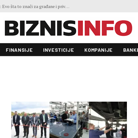
GoOut Festival na Jahorini i Ravnoj planini: Tri dana sporta, prirode, muzike i adrenalina, biciklom na ćevape u Sarajevo
FINANSIJE
INVESTICIJE
KOMPANIJE
BANK