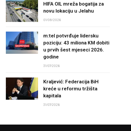
HIFA OIL mreža bogatija za
novu lokaciju u Jelahu
01/08/2026
m:tel potvrđuje lidersku
poziciju: 43 miliona KM dobiti
u prvih šest mjeseci 2026.
godine
31/07/2026
Kraljević: Federacija BiH
kreće u reformu tržišta
kapitala
31/07/2026