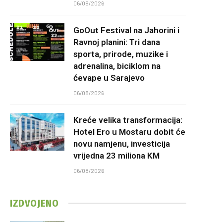
06/08/2026
GoOut Festival na Jahorini i
Ravnoj planini: Tri dana
sporta, prirode, muzike i
adrenalina, biciklom na
ćevape u Sarajevo
06/08/2026
Kreće velika transformacija:
Hotel Ero u Mostaru dobit će
novu namjenu, investicija
vrijedna 23 miliona KM
06/08/2026
IZDVOJENO