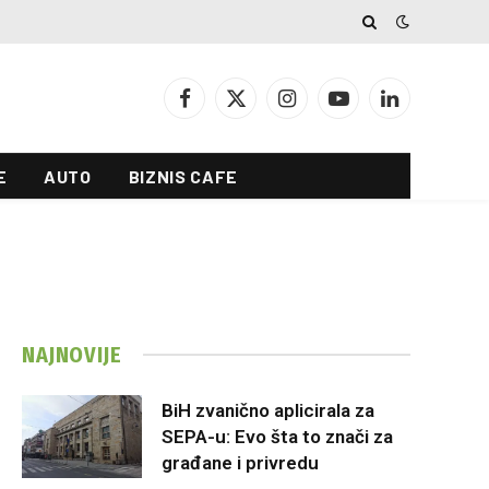
Facebook
X
Instagram
YouTube
LinkedIn
(Twitter)
E
AUTO
BIZNIS CAFE
NAJNOVIJE
BiH zvanično aplicirala za
SEPA-u: Evo šta to znači za
građane i privredu