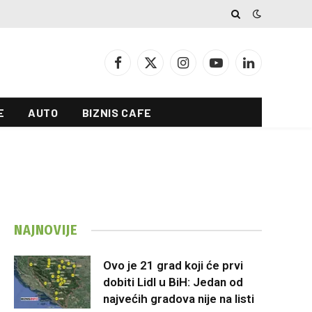
Facebook
X
Instagram
YouTube
LinkedIn
(Twitter)
E
AUTO
BIZNIS CAFE
NAJNOVIJE
Ovo je 21 grad koji će prvi
dobiti Lidl u BiH: Jedan od
najvećih gradova nije na listi