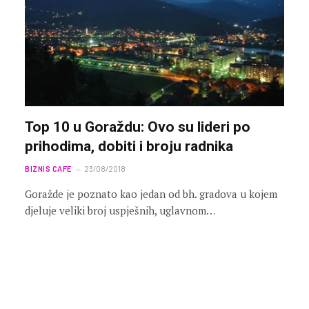
Top 10 u Goraždu: Ovo su lideri po
prihodima, dobiti i broju radnika
BIZNIS CAFE
23/08/2018
Goražde je poznato kao jedan od bh. gradova u kojem
djeluje veliki broj uspješnih, uglavnom…