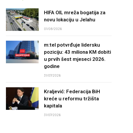
HIFA OIL mreža bogatija za
novu lokaciju u Jelahu
01/08/2026
m:tel potvrđuje lidersku
poziciju: 43 miliona KM dobiti
u prvih šest mjeseci 2026.
godine
31/07/2026
Kraljević: Federacija BiH
kreće u reformu tržišta
kapitala
31/07/2026