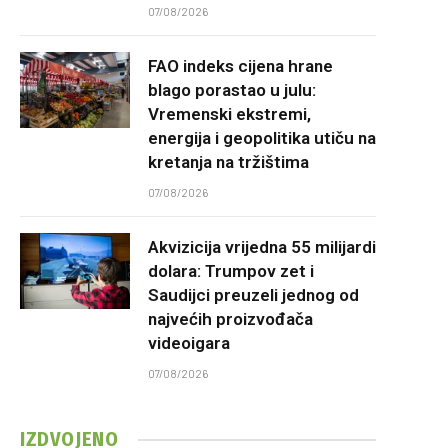
07/08/2026
FAO indeks cijena hrane
blago porastao u julu:
Vremenski ekstremi,
energija i geopolitika utiču na
kretanja na tržištima
07/08/2026
Akvizicija vrijedna 55 milijardi
dolara: Trumpov zet i
Saudijci preuzeli jednog od
najvećih proizvođača
videoigara
07/08/2026
IZDVOJENO