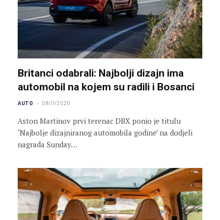
Britanci odabrali: Najbolji dizajn ima
automobil na kojem su radili i Bosanci
AUTO
09/11/2020
Aston Martinov prvi terenac DBX ponio je titulu
‘Najbolje dizajniranog automobila godine’ na dodjeli
nagrada Sunday…