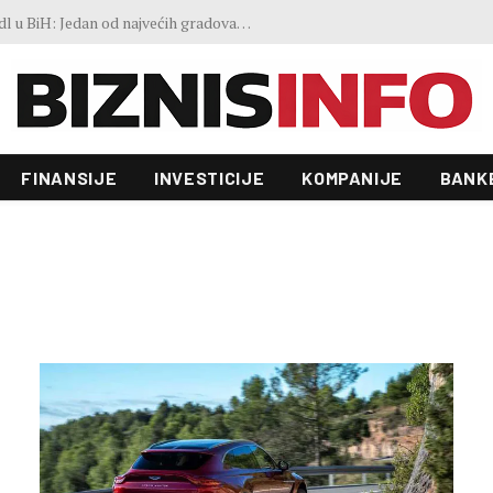
FAO indeks cijena hrane blago porastao u julu: Vremenski ekstremi, energija i geopolitika utiču na kretanja na tržištima
FINANSIJE
INVESTICIJE
KOMPANIJE
BANK