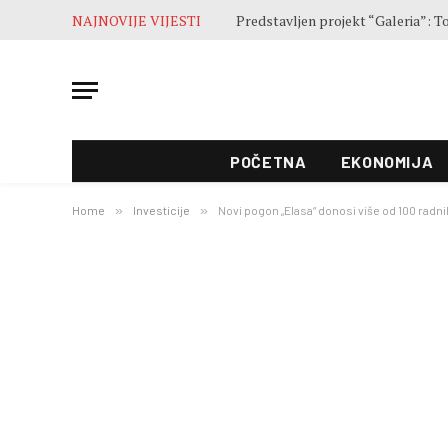
NAJNOVIJE VIJESTI
Završne pripreme pred otvaranje 5
POČETNA
EKONOMIJA
Home
»
Investicije
»
Novi pogon „Elasa“ donosi više od 100 radn