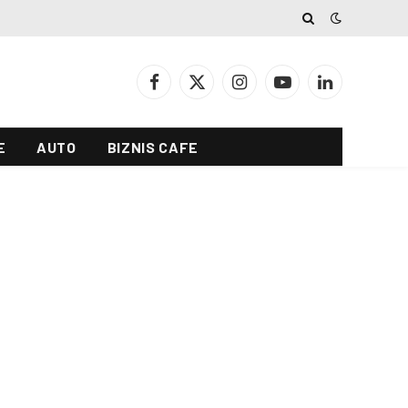
Facebook
X
Instagram
YouTube
LinkedIn
(Twitter)
E
AUTO
BIZNIS CAFE