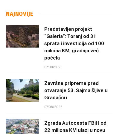
NAJNOVIJE
Predstavljen projekt
“Galeria”: Toranj od 31
sprata i investicija od 100
miliona KM, gradnja već
počela
07/08/2026
Završne pripreme pred
otvaranje 53. Sajma šljive u
Gradačcu
07/08/2026
Zgrada Autocesta FBiH od
22 miliona KM ulazi u novu