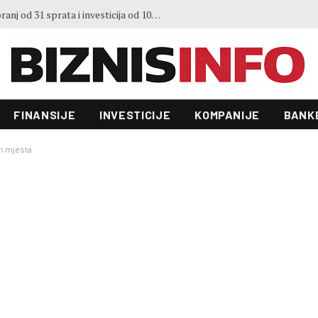
3. Sajma šljive u Gradačcu
FINANSIJE
INVESTICIJE
KOMPANIJE
BANK
ih mjesta