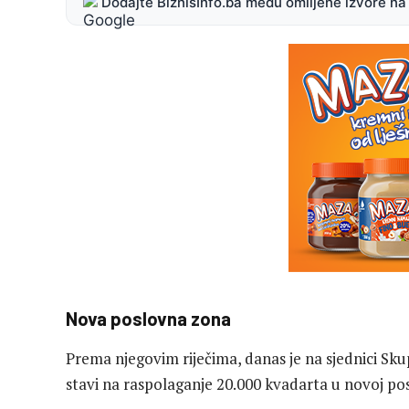
Dodajte BiznisInfo.ba među omiljene izvore n
Nova poslovna zona
Prema njegovim riječima, danas je na sjednici Sku
stavi na raspolaganje 20.000 kvadarta u novoj pos