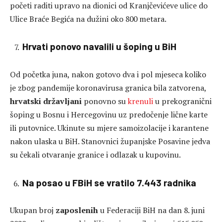
početi raditi upravo na dionici od Kranjčevićeve ulice do
Ulice Braće Begića na dužini oko 800 metara.
Hrvati ponovo navalili u šoping u BiH
Od početka juna, nakon gotovo dva i pol mjeseca koliko
je zbog pandemije koronavirusa granica bila zatvorena,
hrvatski
državljani
ponovno su
krenuli
u prekogranični
šoping u Bosnu i Hercegovinu uz predočenje lične karte
ili putovnice. Ukinute su mjere samoizolacije i karantene
nakon ulaska u BiH. Stanovnici županjske Posavine jedva
su čekali otvaranje granice i odlazak u kupovinu.
Na posao u FBiH se vratilo 7.443 radnika
Ukupan broj
zaposlenih
u Federaciji BiH na dan 8. juni