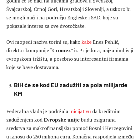
godini će se naći na ulicama gradova u Švedskoj,
Švajcarskoj, Crnoj Gori, Hrvatskoj i Sloveniji, a uskoro bi
se mogli naći i na području Engleske i SAD, koje su
pokazale interes za ove dvotočkaše.
Ovi mopedi naziva torini su, kako
kaže
Enes Pehlić,
direktor kompanije “
Cromex
” iz Prijedora, najzanimljiviji
evropskom tržištu, a posebno su interesantni firmama
koje se bave dostavama.
BiH će se kod EU zadužiti za pola milijarde
KM
Federalna vlada je podržala
inicijativu
da kreditnim
zaduženjem kod
Evropske unije
budu osigurana
sredstva za makrofinansijsku pomoć Bosni i Hercegovini
u iznosu do 250 miliona eura. Konačna raspodjela između