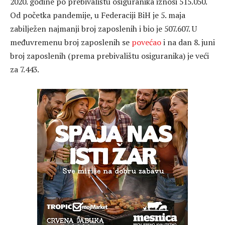
2020. godine po prebivalištu osiguranika iznosi 515.050.
Od početka pandemije, u Federaciji BiH je 5. maja
zabilježen najmanji broj zaposlenih i bio je 507.607. U
međuvremenu broj zaposlenih se
povećao
i na dan 8. juni
broj zaposlenih (prema prebivalištu osiguranika) je veći
za 7.443.