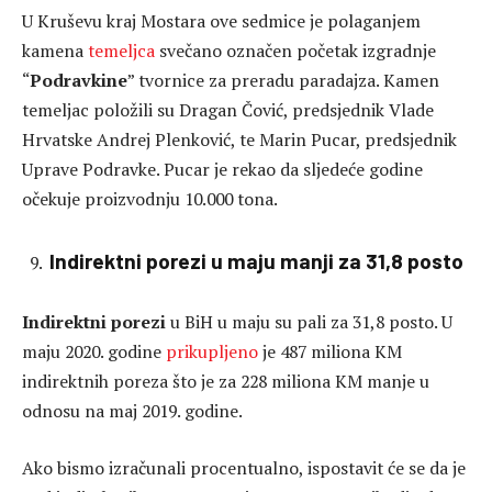
U Kruševu kraj Mostara ove sedmice je polaganjem
kamena
temeljca
svečano označen početak izgradnje
“
Podravkine
” tvornice za preradu paradajza. Kamen
temeljac položili su Dragan Čović, predsjednik Vlade
Hrvatske Andrej Plenković, te Marin Pucar, predsjednik
Uprave Podravke. Pucar je rekao da sljedeće godine
očekuje proizvodnju 10.000 tona.
Indirektni porezi u maju manji za 31,8 posto
Indirektni porezi
u BiH u maju su pali za 31,8 posto. U
maju 2020. godine
prikupljeno
je 487 miliona KM
indirektnih poreza što je za 228 miliona KM manje u
odnosu na maj 2019. godine.
Ako bismo izračunali procentualno, ispostavit će se da je