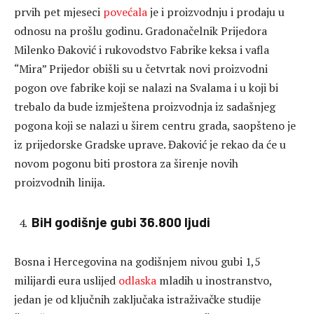
prvih pet mjeseci
povećala
je i proizvodnju i prodaju u
odnosu na prošlu godinu. Gradonačelnik Prijedora
Milenko Đaković i rukovodstvo Fabrike keksa i vafla
“Mira” Prijedor obišli su u četvrtak novi proizvodni
pogon ove fabrike koji se nalazi na Svalama i u koji bi
trebalo da bude izmještena proizvodnja iz sadašnjeg
pogona koji se nalazi u širem centru grada, saopšteno je
iz prijedorske Gradske uprave. Đaković je rekao da će u
novom pogonu biti prostora za širenje novih
proizvodnih linija.
BiH godišnje gubi 36.800 ljudi
Bosna i Hercegovina na godišnjem nivou gubi 1,5
milijardi eura uslijed
odlaska
mladih u inostranstvo,
jedan je od ključnih zaključaka istraživačke studije