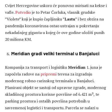
Cvijet Hercegovine uskoro će ponovno mirisati na kekse i
vafle.
Potvrdio
je to Petar Ćorluka, vlasnik grudske
”Violete” koji je kupio čapljinsku ”
Lastu
” i bez obzira na
pandemiju koronavirusa ostao ustrajan u pokretanju
nekadašnjeg giganta u kojeg će ove godine uložiti punih
20 miliona KM.
Meridian gradi veliki terminal u Banjaluci
Kompanija za transport i logisitiku
Meridian
1. juna je
započela radove na
pripremi
terena za izgradnju
modernog robno carinskog terminala u Banjaluci.
Planirani objekt se sastoji od upravne zgrade, modernog
skladišnog prostora korisne površine od 6.421 m², te
parking prostora i ostalih površina potrebnih u
savremenoj logistici i transportu. Parcela se nalazi u