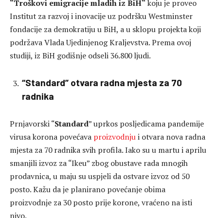
“Troškovi emigracije mladih iz BiH“
koju je proveo
Institut za razvoj i inovacije uz podršku Westminster
fondacije za demokratiju u BiH, a u sklopu projekta koji
podržava Vlada Ujedinjenog Kraljevstva. Prema ovoj
studiji, iz BiH godišnje odseli 36.800 ljudi.
“Standard” otvara radna mjesta za 70
radnika
Prnjavorski “
Standard
” uprkos posljedicama pandemije
virusa korona povećava
proizvodnju
i otvara nova radna
mjesta za 70 radnika svih profila. Iako su u martu i aprilu
smanjili izvoz za “Ikeu” zbog obustave rada mnogih
prodavnica, u maju su uspjeli da ostvare izvoz od 50
posto. Kažu da je planirano povećanje obima
proizvodnje za 30 posto prije korone, vraćeno na isti
nivo.