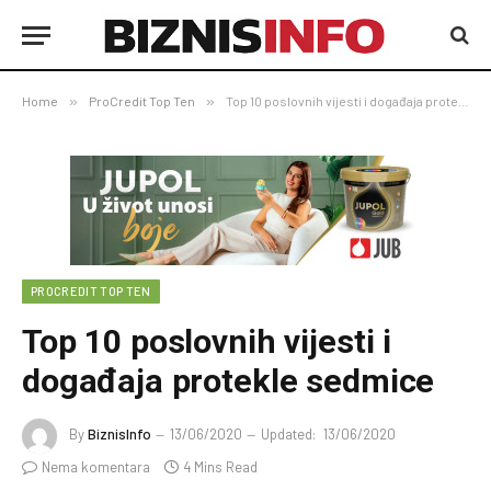
Home
»
ProCredit Top Ten
»
Top 10 poslovnih vijesti i događaja protekle sedmice
PROCREDIT TOP TEN
Top 10 poslovnih vijesti i
događaja protekle sedmice
By
BiznisInfo
13/06/2020
Updated:
13/06/2020
Nema komentara
4 Mins Read