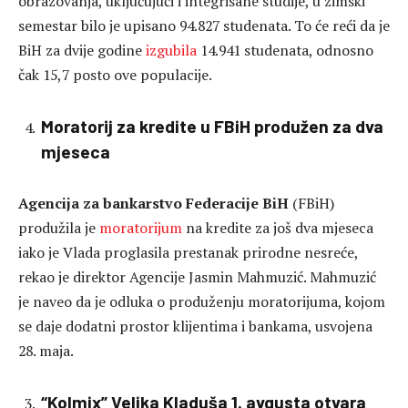
obrazovanja, uključujući i integrisane studije, u zimski
semestar bilo je upisano 94.827 studenata. To će reći da je
BiH za dvije godine
izgubila
14.941 studenata, odnosno
čak 15,7 posto ove populacije.
Moratorij za kredite u FBiH produžen za dva
mjeseca
Agencija za bankarstvo Federacije BiH
(FBiH)
produžila je
moratorijum
na kredite za još dva mjeseca
iako je Vlada proglasila prestanak prirodne nesreće,
rekao je direktor Agencije Jasmin Mahmuzić. Mahmuzić
je naveo da je odluka o produženju moratorijuma, kojom
se daje dodatni prostor klijentima i bankama, usvojena
28. maja.
“Kolmix” Velika Kladuša 1. avgusta otvara