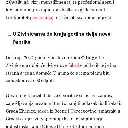
zahvaljujući viziji menadžmenta, te profesionalnosti i
inovativnom pristupu uposlenika uspjela održati
kontinuitet
poslovanja
, te sačuvati sva radna mjesta.
U Živinicama do kraja godine dvije nove
fabrike
Do kraja 2020. godine poslovna zona
Ciljuge II
u
Živinicama dobit će dvije nove
fabrike
od kojih je jedna
strana a jedna domaća. U njima će prema planu biti
zaposleno oko 300 ljudi.
Otvaranjem novih fabrika stvorit će se uslovi za nova
zapošljavanja, a samim tim i smanjiti odlazak ljudi kako iz
Grada Živinice, tako i iz Bosne i Hercegovine, smatraju u
Gradskoj upravi. Napominju kako je na području
industrijske zone Ciljuge II u proteklom periodu