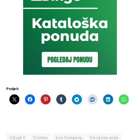
Podjeli:
Ciljuge II
Cromex
Ećo Company
Evropska unija