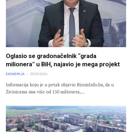
Oglasio se gradonačelnik “grada
milionera” u BiH, najavio je mega projekt
EKONOMIJA
13/02/2024
Informacija koju je u petak objavio BiznisInfo.ba, da u
Živinicama ima više od 150 milionera,…