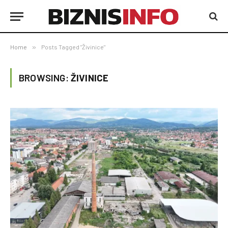
Home
»
Posts Tagged "Živinice"
BROWSING:
ŽIVINICE