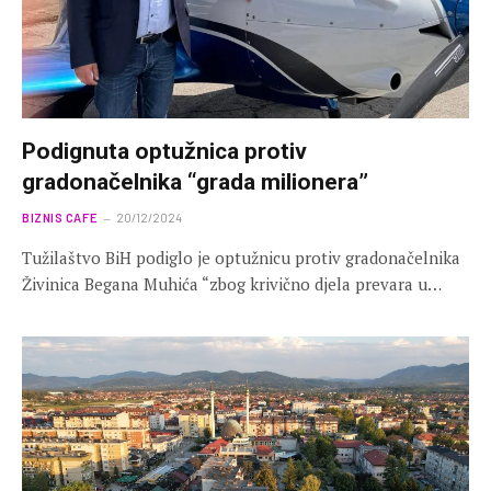
Podignuta optužnica protiv
gradonačelnika “grada milionera”
BIZNIS CAFE
20/12/2024
Tužilaštvo BiH podiglo je optužnicu protiv gradonačelnika
Živinica Begana Muhića “zbog krivično djela prevara u…