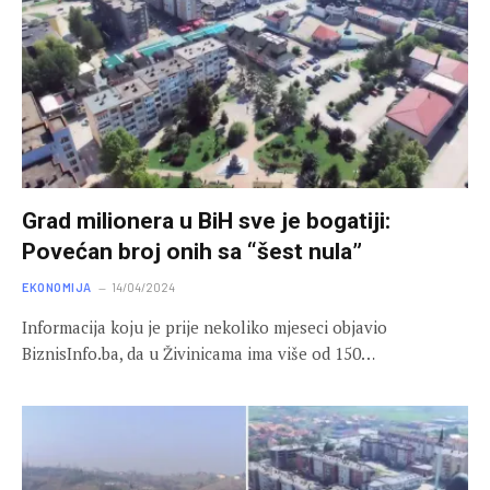
Grad milionera u BiH sve je bogatiji:
Povećan broj onih sa “šest nula”
EKONOMIJA
14/04/2024
Informacija koju je prije nekoliko mjeseci objavio
BiznisInfo.ba, da u Živinicama ima više od 150…