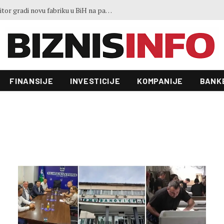
Potpisan ugovor: Austrijski investitor gradi novu fabriku u BiH na parceli od 3.500 kvadrata
FINANSIJE
INVESTICIJE
KOMPANIJE
BANK