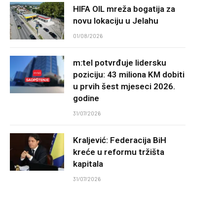
HIFA OIL mreža bogatija za
novu lokaciju u Jelahu
01/08/2026
m:tel potvrđuje lidersku
poziciju: 43 miliona KM dobiti
u prvih šest mjeseci 2026.
godine
31/07/2026
Kraljević: Federacija BiH
kreće u reformu tržišta
kapitala
31/07/2026