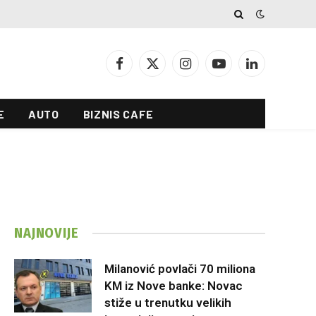
Facebook
X
Instagram
YouTube
LinkedIn
(Twitter)
E
AUTO
BIZNIS CAFE
NAJNOVIJE
Milanović povlači 70 miliona
KM iz Nove banke: Novac
stiže u trenutku velikih