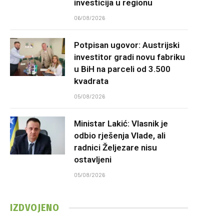
investicija u regionu
06/08/2026
Potpisan ugovor: Austrijski
investitor gradi novu fabriku
u BiH na parceli od 3.500
kvadrata
05/08/2026
Ministar Lakić: Vlasnik je
odbio rješenja Vlade, ali
radnici Željezare nisu
ostavljeni
05/08/2026
IZDVOJENO