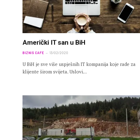
Američki IT san u BiH
BIZNIS CAFE
13/02/2020
U BiH je sve više uspješnih IT kompanija koje rade za
klijente širom svijeta. Uslovi…