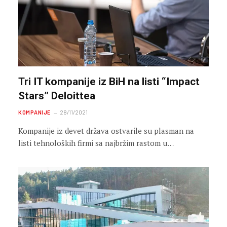
Tri IT kompanije iz BiH na listi “Impact
Stars” Deloittea
KOMPANIJE
28/11/2021
Kompanije iz devet država ostvarile su plasman na
listi tehnoloških firmi sa najbržim rastom u…