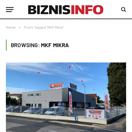
Home
»
Posts Tagged "MKF Mikra"
BROWSING:
MKF MIKRA