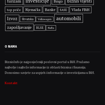
investicije
biznis vijesti
turizam
Bingo
Banke
Vlada FBiH
top priče
Njemačka
SASE
automobili
Izvoz
Hrvatska
Volkswagen
zapošljavanje
BLSE
Nafta
O NAMA
BiznisInfo je najposjećeniji poslovni portal u BiH. Pružamo
najbolje i najbrže informacije iz oblasti biznisa i finansija.
Donosimo savjete za uspjeh i informacije o investicijama u BiH.
Kontakt