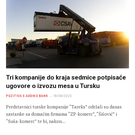
Tri kompanije do kraja sedmice potpisaće
ugovore o izvozu mesa u Tursku
POZITIVA S ADDIKO BANK
18/08/2020
Predstavnici turske kompanije “Tareks” održali su danas
sastanke sa domaćim firmama “ZP-komerc”, “Šišović” i
“Suša-komerc” te bi, nakon…