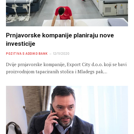
Prnjavorske kompanije planiraju nove
investicije
POZITIVA S ADDIKO BANK
12/11/2020
Dvije prnjavorske kompanije, Export City d.o.o. koji se bavi
proizvodnjom tapaciranih stolica i Mladegs pak…