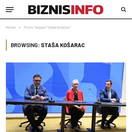
Home
»
Posts Tagged "Staša Košarac"
BROWSING:
STAŠA KOŠARAC