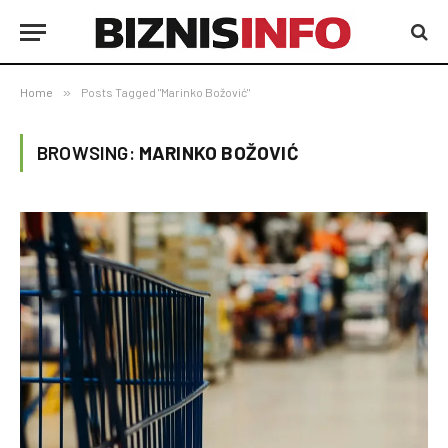
Home
»
Posts Tagged "Marinko Božović"
BROWSING:
MARINKO BOŽOVIĆ