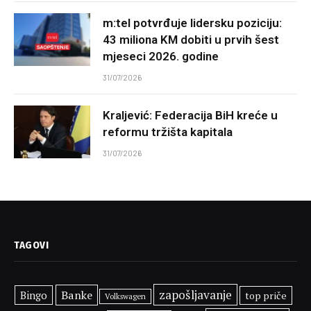
m:tel potvrđuje lidersku poziciju:
43 miliona KM dobiti u prvih šest
mjeseci 2026. godine
31/07/2026
Kraljević: Federacija BiH kreće u
reformu tržišta kapitala
31/07/2026
TAGOVI
zapošljavanje
Banke
Bingo
top priče
Volkswagen