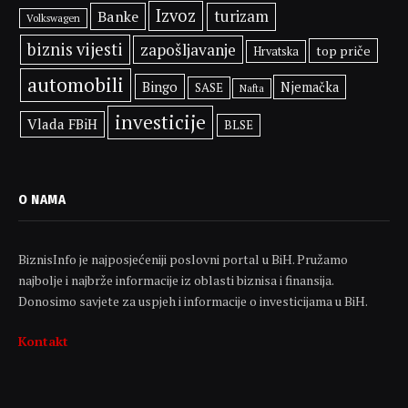
Izvoz
Banke
turizam
Volkswagen
biznis vijesti
zapošljavanje
top priče
Hrvatska
automobili
Bingo
Njemačka
SASE
Nafta
investicije
Vlada FBiH
BLSE
O NAMA
BiznisInfo je najposjećeniji poslovni portal u BiH. Pružamo
najbolje i najbrže informacije iz oblasti biznisa i finansija.
Donosimo savjete za uspjeh i informacije o investicijama u BiH.
Kontakt