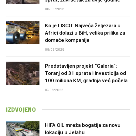
08/08/2026
Ko je LISCO: Najveća željezara u
Africi dolazi u BiH, velika prilika za
domaće kompanije
08/08/2026
Predstavljen projekt “Galeria”:
Toranj od 31 sprata i investicija od
100 miliona KM, gradnja već počela
07/08/2026
IZDVOJENO
HIFA OIL mreža bogatija za novu
lokaciju u Jelahu