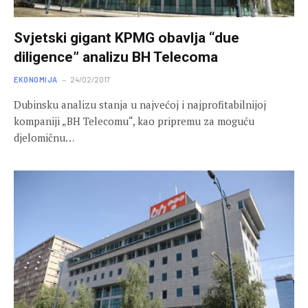
Svjetski gigant KPMG obavlja “due
diligence” analizu BH Telecoma
EKONOMIJA
24/02/2017
Dubinsku analizu stanja u najvećoj i najprofitabilnijoj
kompaniji „BH Telecomu“, kao pripremu za moguću
djelomičnu…