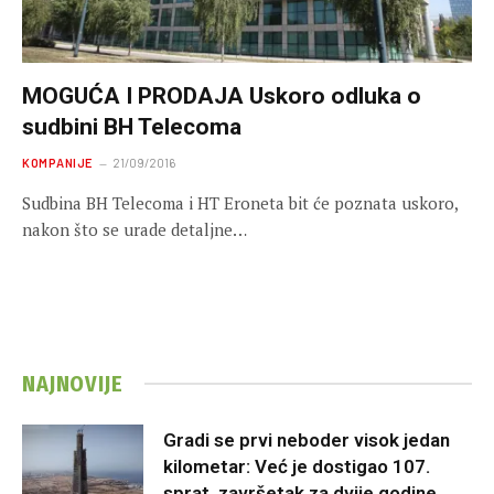
MOGUĆA I PRODAJA Uskoro odluka o
sudbini BH Telecoma
KOMPANIJE
21/09/2016
Sudbina BH Telecoma i HT Eroneta bit će poznata uskoro,
nakon što se urade detaljne…
NAJNOVIJE
Gradi se prvi neboder visok jedan
kilometar: Već je dostigao 107.
sprat, završetak za dvije godine