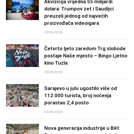
Akvizicija vrijedna 55 milijardi
dolara: Trumpov zet i Saudijci
preuzeli jednog od najvećih
proizvođača videoigara
07/08/2026
Četvrto ljeto zaredom Trg slobode
postaje Naše mjesto – Bingo Ljetno
kino Tuzla
07/08/2026
Sarajevo u julu ugostilo više od
112.000 turista, broj noćenja
porastao 2,4 posto
07/08/2026
Nova generacija industrije u BiH: