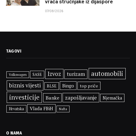
vraća stručnjake iz dijaspore
07/08/2026
TAGOVI
automobili
Izvoz
turizam
SASE
Volkswagen
biznis vijesti
Bingo
top priče
BLSE
investicije
zapošljavanje
Banke
Njemačka
Vlada FBiH
Hrvatska
Nafta
O NAMA