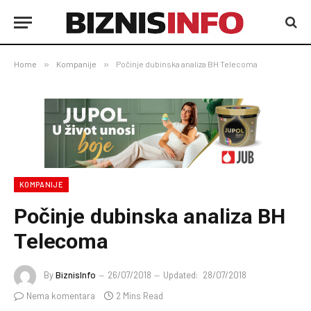
Home
»
Kompanije
»
Počinje dubinska analiza BH Telecoma
KOMPANIJE
Počinje dubinska analiza BH
Telecoma
By
BiznisInfo
26/07/2018
Updated:
28/07/2018
Nema komentara
2 Mins Read