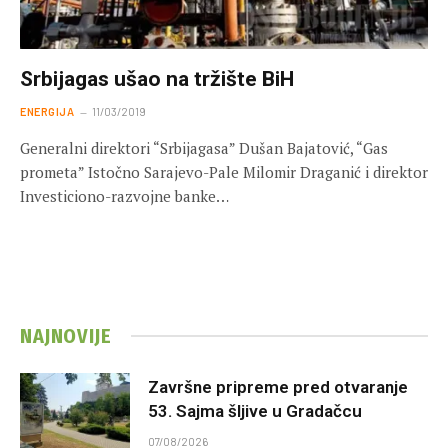
Srbijagas ušao na tržište BiH
ENERGIJA
11/03/2019
Generalni direktori “Srbijagasa” Dušan Bajatović, “Gas
prometa” Istočno Sarajevo-Pale Milomir Draganić i direktor
Investiciono-razvojne banke…
NAJNOVIJE
Završne pripreme pred otvaranje
53. Sajma šljive u Gradačcu
07/08/2026