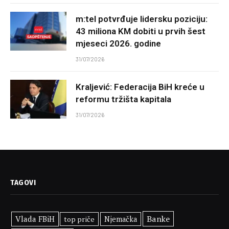
m:tel potvrđuje lidersku poziciju:
43 miliona KM dobiti u prvih šest
mjeseci 2026. godine
31/07/2026
Kraljević: Federacija BiH kreće u
reformu tržišta kapitala
31/07/2026
TAGOVI
Banke
Vlada FBiH
top priče
Njemačka