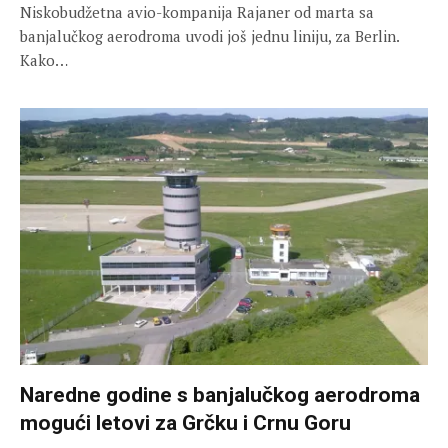
Niskobudžetna avio-kompanija Rajaner od marta sa
banjalučkog aerodroma uvodi još jednu liniju, za Berlin.
Kako…
Naredne godine s banjalučkog aerodroma
mogući letovi za Grčku i Crnu Goru