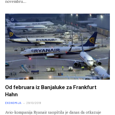
novembru…
Od februara iz Banjaluke za Frankfurt
Hahn
EKONOMIJA
29/10/2019
Avio-kompanija Ryanair saopštila je danas da otkazuje