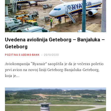
Uvedena aviolinija Geteborg – Banjaluka –
Geteborg
POZITIVA S ADDIKO BANK
25/10/2020
Aviokompanija “Ryanair” saopštila je da je večeras poletio
prvi avion na novoj liniji Geteborg-Banjaluka-Geteborg,
koja je…