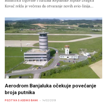
Ministrica trgovine i turizma Republike Srpske Dragica
Kovač rekla je večeras da otvaranje novih avio-linija…
Aerodrom Banjaluka očekuje povećanje
broja putnika
POZITIVA S ADDIKO BANK
14/02/2019