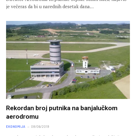
je večeras da bi u narednih desetak dana…
Rekordan broj putnika na banjalučkom
aerodromu
EKONOMIJA
08/06/2019