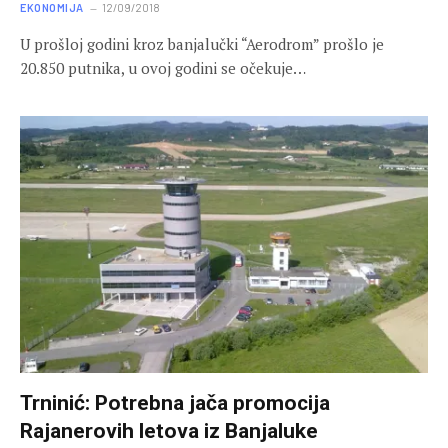
EKONOMIJA
12/09/2018
U prošloj godini kroz banjalučki “Aerodrom” prošlo je
20.850 putnika, u ovoj godini se očekuje…
Trninić: Potrebna jača promocija
Rajanerovih letova iz Banjaluke