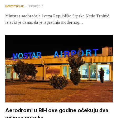
INVESTICIJE
23/07/2018
Ministar saobraćaja i veza Republike Srpske Neđo Trninić
izjavio je danas da je izgradnja modernog…
Aerodromi u BiH ove godine očekuju dva
miliona putnika