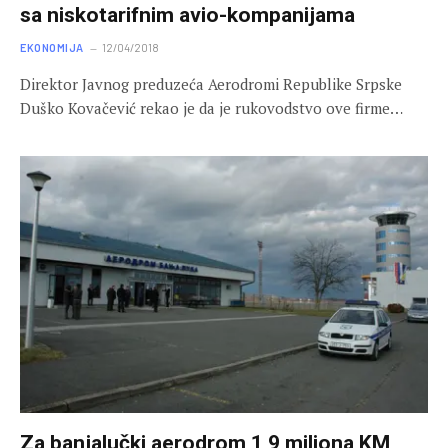
sa niskotarifnim avio-kompanijama
EKONOMIJA
12/04/2018
Direktor Јavnog preduzeća Aerodromi Republike Srpske
Duško Kovačević rekao je da je rukovodstvo ove firme…
Za banjalučki aerodrom 1,9 miliona KM,