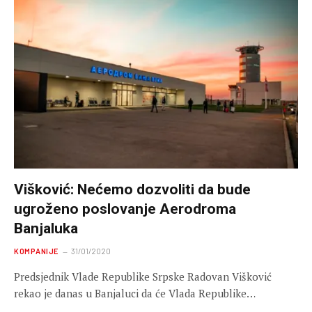
Višković: Nećemo dozvoliti da bude
ugroženo poslovanje Aerodroma
Banjaluka
KOMPANIJE
31/01/2020
Predsjednik Vlade Republike Srpske Radovan Višković
rekao je danas u Banjaluci da će Vlada Republike…