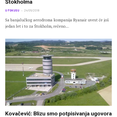
Štokholma
U FOKUSU
24/05/2018
Sa banjalučkog aerodroma kompanija Ryanair uvest će još
jedan let i to za Štokholm, rečeno…
Kovačević: Blizu smo potpisivanja ugovora