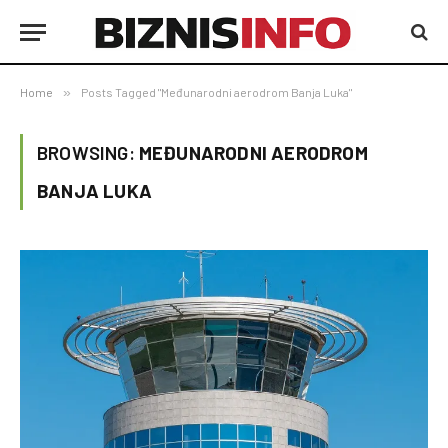
Home
»
Posts Tagged "Međunarodni aerodrom Banja Luka"
BROWSING:
MEĐUNARODNI AERODROM
BANJA LUKA