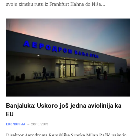
svoju zimsku rutu iz Frankfurt Hahna do Niša…
Banjaluka: Uskoro još jedna aviolinija ka
EU
EKONOMIJA
26/10/2019
Direktor Aerodroma Republike Srpske Milan Račić najavio