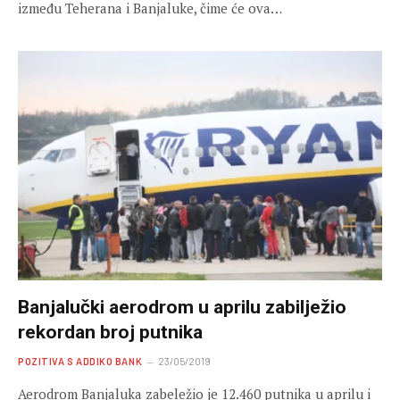
između Teherana i Banjaluke, čime će ova…
Banjalučki aerodrom u aprilu zabilježio
rekordan broj putnika
POZITIVA S ADDIKO BANK
23/05/2019
Aerodrom Banjaluka zabeležio je 12.460 putnika u aprilu i