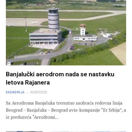
Banjalučki aerodrom nada se nastavku
letova Rajanera
EKONOMIJA
10/07/2020
Sa Aerodroma Banjaluka trenutno saobraća redovna linija
Beograd – Banjaluka – Beograd avio-kompanije “Er Srbija”, a
iz preduzeća “Aerodromi…