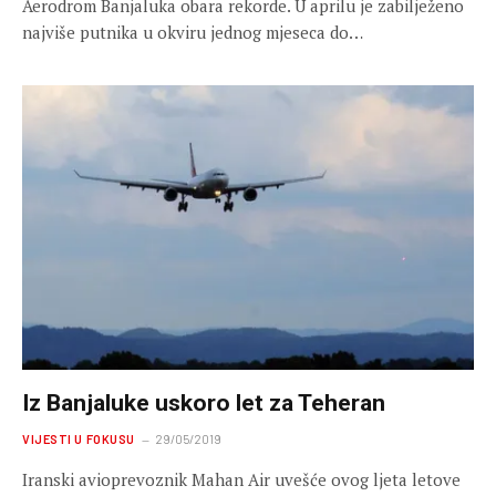
Aerodrom Banjaluka obara rekorde. U aprilu je zabilježeno
najviše putnika u okviru jednog mjeseca do…
Iz Banjaluke uskoro let za Teheran
VIJESTI U FOKUSU
29/05/2019
Iranski avioprevoznik Mahan Air uvešće ovog ljeta letove