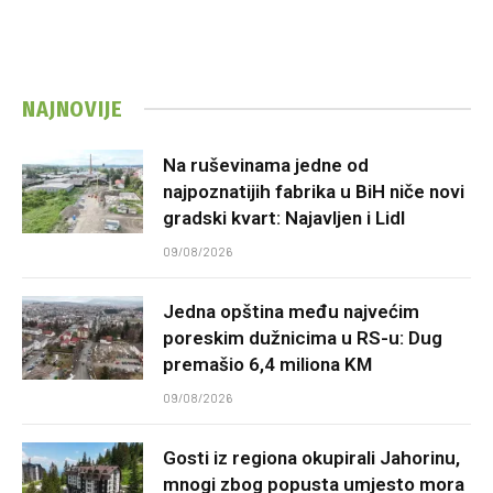
NAJNOVIJE
Na ruševinama jedne od
najpoznatijih fabrika u BiH niče novi
gradski kvart: Najavljen i Lidl
09/08/2026
Jedna opština među najvećim
poreskim dužnicima u RS-u: Dug
premašio 6,4 miliona KM
09/08/2026
Gosti iz regiona okupirali Jahorinu,
mnogi zbog popusta umjesto mora