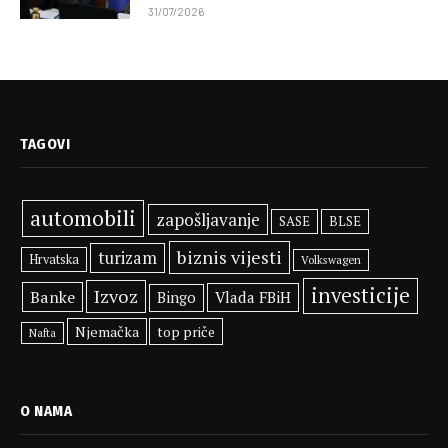
31/07/2026
TAGOVI
automobili
zapošljavanje
SASE
BLSE
biznis vijesti
turizam
Hrvatska
Volkswagen
investicije
Izvoz
Banke
Vlada FBiH
Bingo
Njemačka
top priče
Nafta
O NAMA