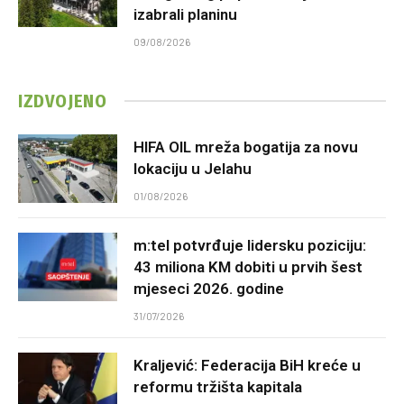
izabrali planinu
09/08/2026
IZDVOJENO
HIFA OIL mreža bogatija za novu
lokaciju u Jelahu
01/08/2026
m:tel potvrđuje lidersku poziciju:
43 miliona KM dobiti u prvih šest
mjeseci 2026. godine
31/07/2026
Kraljević: Federacija BiH kreće u
reformu tržišta kapitala