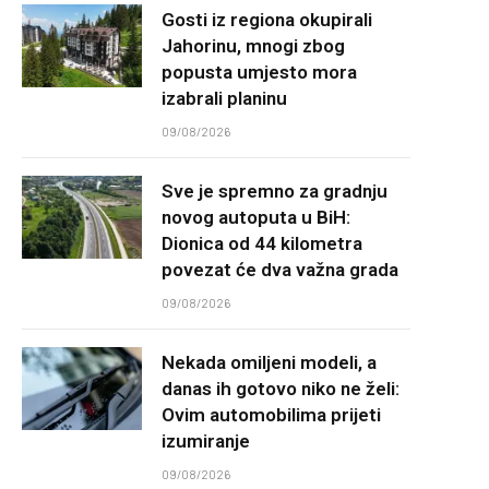
Gosti iz regiona okupirali
Jahorinu, mnogi zbog
popusta umjesto mora
izabrali planinu
09/08/2026
Sve je spremno za gradnju
novog autoputa u BiH:
Dionica od 44 kilometra
povezat će dva važna grada
09/08/2026
Nekada omiljeni modeli, a
danas ih gotovo niko ne želi:
Ovim automobilima prijeti
izumiranje
09/08/2026