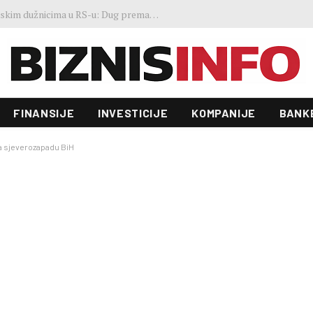
Gosti iz regiona okupirali Jahorinu, mnogi zbog popusta umjesto mora izabrali planinu
FINANSIJE
INVESTICIJE
KOMPANIJE
BANK
na sjeverozapadu BiH