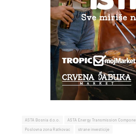
ASTA Bosnia d.o.o.
ASTA Energy Transmission Compon
Poslovna zona Ratkovac
strane investicije