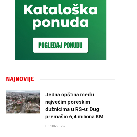
NAJNOVIJE
Jedna opština među
najvećim poreskim
dužnicima u RS-u: Dug
premašio 6,4 miliona KM
09/08/2026