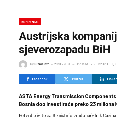
KOMPANIJE
Austrijska kompani
sjeverozapadu BiH
By
BiznisInfo
29/10/2020
Updated:
29/10/2020
Facebook
Twitter
Linked
ASTA Energy Transmission Components 
Bosnia doo investiraće preko 23 miliona 
Potvrdio je to za BiznisInfo gradonačelnik Cazin