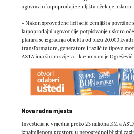
ugovora o kupoprodaji zemljišta očekuje uskoro.
– Nakon sprovedene licitacije zemljišta površine 
kupoprodajni ugovor čije potpisivanje uskoro oč
planira se izgradnja objekta od blizu 20.000 kvad
transformatore, generatore i različite tipove mot
ASTA ima širom svijeta – kazao nam je Ogrešević.
Nova radna mjesta
Investicija je vrijedna preko 23 miliona KM a AS
iznajmljenom prostoru u neposrednoj blizini cazi