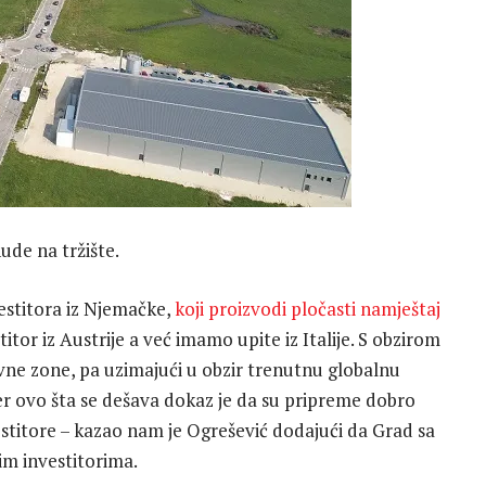
ude na tržište.
vestitora iz Njemačke,
koji proizvodi pločasti namještaj
stitor iz Austrije a već imamo upite iz Italije. S obzirom
vne zone, pa uzimajući u obzir trenutnu globalnu
 jer ovo šta se dešava dokaz je da su pripreme dobro
estitore – kazao nam je Ogrešević dodajući da Grad sa
im investitorima.