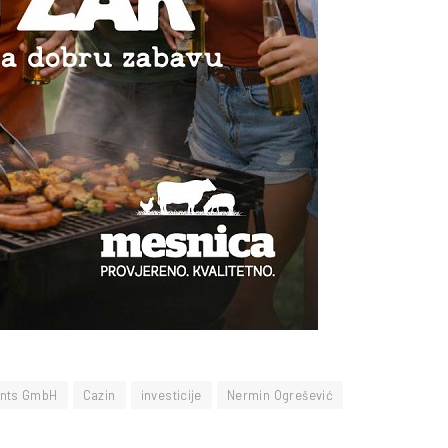
ents GmbH
Cazin
investicije
Nermin Ogrešević