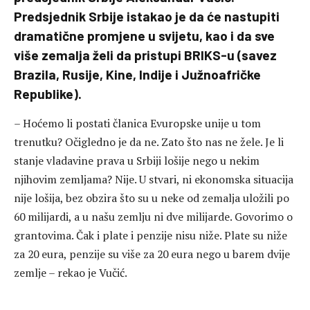
Predsjednik Srbije istakao je da će nastupiti
dramatične promjene u svijetu, kao i da sve
više zemalja želi da pristupi BRIKS-u (savez
Brazila, Rusije, Kine, Indije i Južnoafričke
Republike).
– Hoćemo li postati članica Evuropske unije u tom
trenutku? Očigledno je da ne. Zato što nas ne žele. Je li
stanje vladavine prava u Srbiji lošije nego u nekim
njihovim zemljama? Nije. U stvari, ni ekonomska situacija
nije lošija, bez obzira što su u neke od zemalja uložili po
60 milijardi, a u našu zemlju ni dve milijarde. Govorimo o
grantovima. Čak i plate i penzije nisu niže. Plate su niže
za 20 eura, penzije su više za 20 eura nego u barem dvije
zemlje – rekao je Vučić.