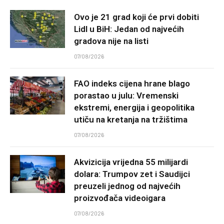
Ovo je 21 grad koji će prvi dobiti
Lidl u BiH: Jedan od najvećih
gradova nije na listi
07/08/2026
FAO indeks cijena hrane blago
porastao u julu: Vremenski
ekstremi, energija i geopolitika
utiču na kretanja na tržištima
07/08/2026
Akvizicija vrijedna 55 milijardi
dolara: Trumpov zet i Saudijci
preuzeli jednog od najvećih
proizvođača videoigara
07/08/2026