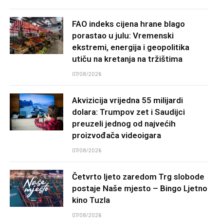
FAO indeks cijena hrane blago
porastao u julu: Vremenski
ekstremi, energija i geopolitika
utiču na kretanja na tržištima
07/08/2026
Akvizicija vrijedna 55 milijardi
dolara: Trumpov zet i Saudijci
preuzeli jednog od najvećih
proizvođača videoigara
07/08/2026
Četvrto ljeto zaredom Trg slobode
postaje Naše mjesto – Bingo Ljetno
kino Tuzla
07/08/2026