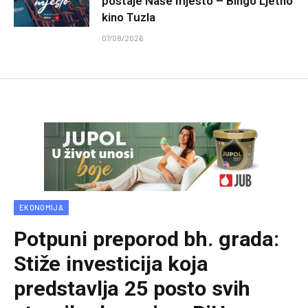
postaje Naše mjesto – Bingo Ljetno
kino Tuzla
07/08/2026
EKONOMIJA
Potpuni preporod bh. grada:
Stiže investicija koja
predstavlja 25 posto svih