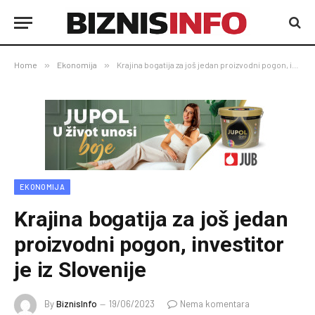
Home
»
Ekonomija
»
Krajina bogatija za još jedan proizvodni pogon, investitor je iz Slovenije
EKONOMIJA
Krajina bogatija za još jedan
proizvodni pogon, investitor
je iz Slovenije
By
BiznisInfo
19/06/2023
Nema komentara