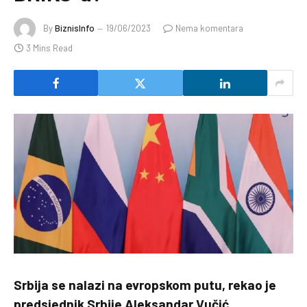
By
BiznisInfo
19/06/2023
Nema komentara
3 Mins Read
Srbija se nalazi na evropskom putu, rekao je
predsjednik Srbije Aleksandar Vučić.