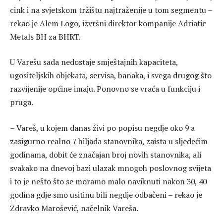
cink i na svjetskom tržištu najtraženije u tom segmentu –
rekao je Alem Logo, izvršni direktor kompanije Adriatic
Metals BH za BHRT.
U Varešu sada nedostaje smještajnih kapaciteta,
ugositeljskih objekata, servisa, banaka, i svega drugog što
razvijenije općine imaju. Ponovno se vraća u funkciju i
pruga.
– Vareš, u kojem danas živi po popisu negdje oko 9 a
zasigurno realno 7 hiljada stanovnika, zaista u sljedećim
godinama, dobit će značajan broj novih stanovnika, ali
svakako na dnevoj bazi ulazak mnogoh poslovnog svijeta
i to je nešto što se moramo malo naviknuti nakon 30, 40
godina gdje smo usitinu bili negdje odbačeni – rekao je
Zdravko Marošević, načelnik Vareša.