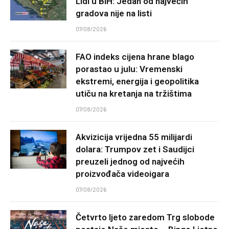
Lidl u BiH: Jedan od najvećih
gradova nije na listi
07/08/2026
FAO indeks cijena hrane blago
porastao u julu: Vremenski
ekstremi, energija i geopolitika
utiču na kretanja na tržištima
07/08/2026
Akvizicija vrijedna 55 milijardi
dolara: Trumpov zet i Saudijci
preuzeli jednog od najvećih
proizvođača videoigara
07/08/2026
Četvrto ljeto zaredom Trg slobode