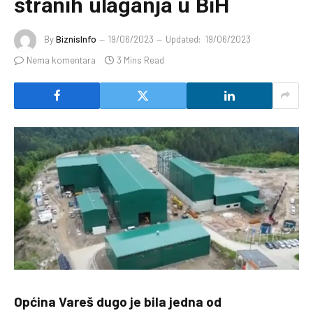
stranih ulaganja u BiH
By
BiznisInfo
19/06/2023
Updated:
19/06/2023
Nema komentara
3 Mins Read
Općina Vareš dugo je bila jedna od