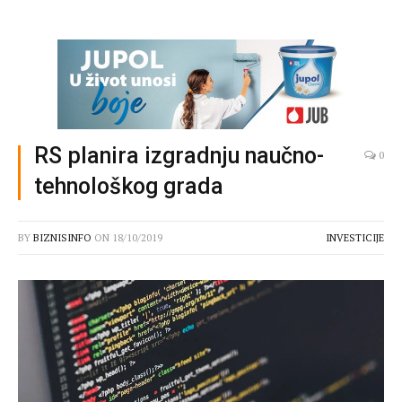
RS planira izgradnju naučno-
0
tehnološkog grada
BY
BIZNISINFO
ON
18/10/2019
INVESTICIJE