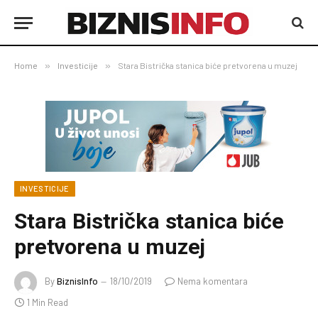
Home
»
Investicije
»
Stara Bistrička stanica biće pretvorena u muzej
INVESTICIJE
Stara Bistrička stanica biće
pretvorena u muzej
By
BiznisInfo
18/10/2019
Nema komentara
1 Min Read