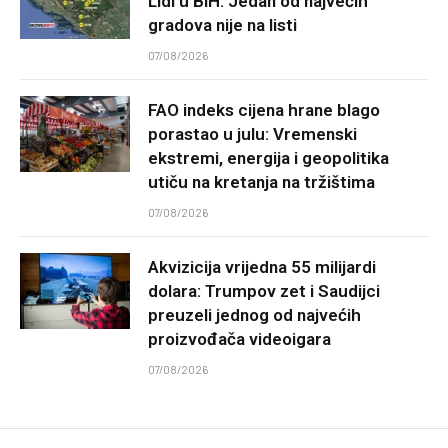
Lidl u BiH: Jedan od najvećih
gradova nije na listi
07/08/2026
FAO indeks cijena hrane blago
porastao u julu: Vremenski
ekstremi, energija i geopolitika
utiču na kretanja na tržištima
07/08/2026
Akvizicija vrijedna 55 milijardi
dolara: Trumpov zet i Saudijci
preuzeli jednog od najvećih
proizvođača videoigara
07/08/2026