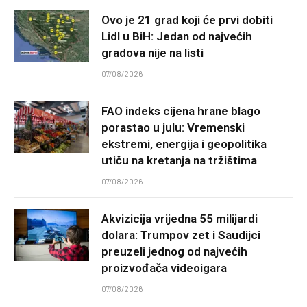
Ovo je 21 grad koji će prvi dobiti
Lidl u BiH: Jedan od najvećih
gradova nije na listi
07/08/2026
FAO indeks cijena hrane blago
porastao u julu: Vremenski
ekstremi, energija i geopolitika
utiču na kretanja na tržištima
07/08/2026
Akvizicija vrijedna 55 milijardi
dolara: Trumpov zet i Saudijci
preuzeli jednog od najvećih
proizvođača videoigara
07/08/2026