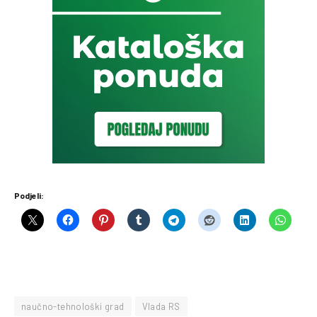
Podjeli:
naučno-tehnološki grad
Vlada RS