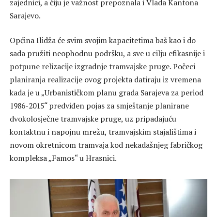
zajednici, a čiju je važnost prepoznala i Vlada Kantona
Sarajevo.
Općina Ilidža će svim svojim kapacitetima baš kao i do
sada pružiti neophodnu podršku, a sve u cilju efikasnije i
potpune relizacije izgradnje tramvajske pruge. Počeci
planiranja realizacije ovog projekta datiraju iz vremena
kada je u „Urbanističkom planu grada Sarajeva za period
1986-2015“ predviđen pojas za smještanje planirane
dvokolosječne tramvajske pruge, uz pripadajuću
kontaktnu i napojnu mrežu, tramvajskim stajalištima i
novom okretnicom tramvaja kod nekadašnjeg fabričkog
kompleksa „Famos“ u Hrasnici.