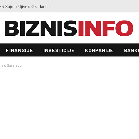
3. Sajma šljive u Gradačcu
FINANSIJE
INVESTICIJE
KOMPANIJE
BANK
una u Sarajevu