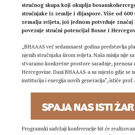
stručnog skupa koji okuplja bosanskohercegov
stručnjake iz zemlje i dijaspore. Više od 600
zemalja svijeta, još jednom potvrđuje znača
povezuje stručni potencijal Bosne i Hercegov
„BHAAAS već sedamnaest godina predstavlja plat
njenih stručnjaka širom svijeta. Naša misija nij
stvaramo konkretne prostore saradnje, prenosa z
Hercegovine. Dani BHAAAS-a su mjesto gdje se su
institucija i energija novih generacija“, ističe pr
Programski sadržaji konferencije bit će realizova