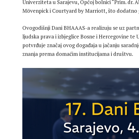
Univerziteta u Sarajevu, Općoj bolnici “Prim. dr.
Mövenpick i Courtyard by Marriott, što dodatno 
Ovogodišnji Dani BHAAAS-a realizuju se uz partne
ljudska prava i izbjeglice Bosne i Hercegovine te
potvrđuje značaj ovog događaja u jačanju sarad
znanja prema domaćim institucijama i društvu.