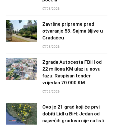
07/08/2026
Završne pripreme pred
otvaranje 53. Sajma šljive u
Gradačcu
07/08/2026
Zgrada Autocesta FBiH od
22 miliona KM ulazi u novu
fazu: Raspisan tender
vrijedan 70.000 KM
07/08/2026
Ovo je 21 grad koji će prvi
dobiti Lidl u BiH: Jedan od
najvećih gradova nije na listi