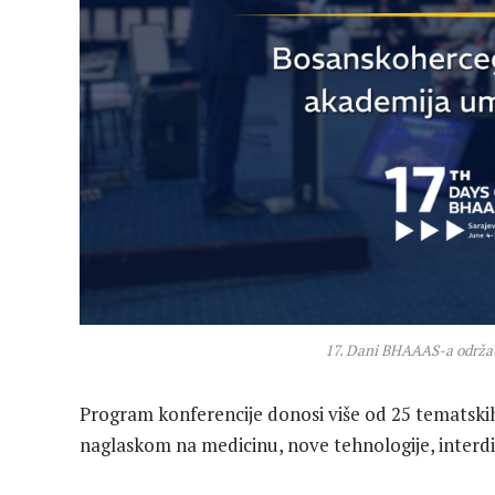
17. Dani BHAAAS-a održat 
Program konferencije donosi više od 25 tematskih
naglaskom na medicinu, nove tehnologije, interdisc