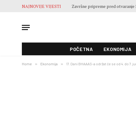
NAJNOVIJE VIJESTI
Završne pripreme pred otvaranje 5
POČETNA
EKONOMIJA
Home
»
Ekonomija
»
17. Dani BHAAAS-a održat će se od 4. do 7. j