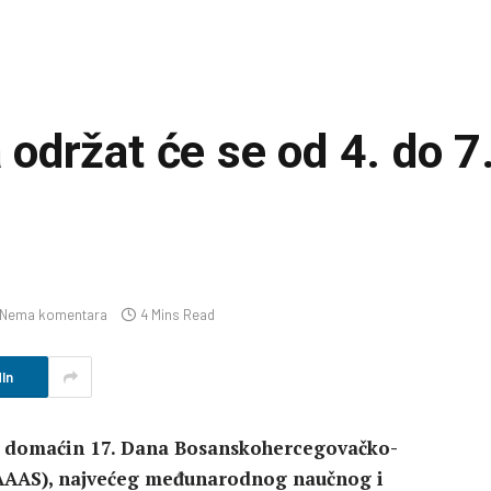
držat će se od 4. do 7.
Nema komentara
4 Mins Read
In
iti domaćin 17. Dana Bosanskohercegovačko-
HAAAS), najvećeg međunarodnog naučnog i