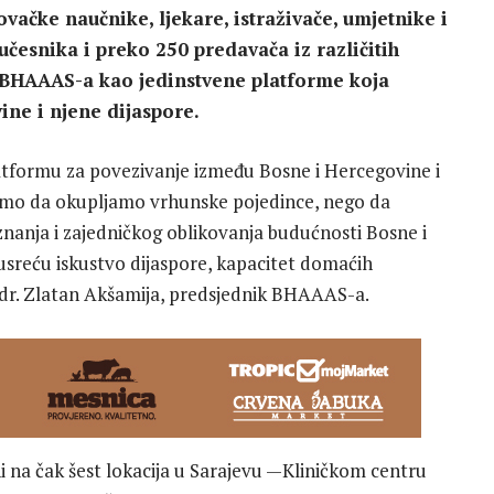
ačke naučnike, ljekare, istraživače, umjetnike i
 učesnika i preko 250 predavača iz različitih
j BHAAAS-a kao jedinstvene platforme koja
ine i njene dijaspore.
formu za povezivanje između Bosne i Hercegovine i
e samo da okupljamo vrhunske pojedince, nego da
nanja i zajedničkog oblikovanja budućnosti Bosne i
sreću iskustvo dijaspore, kapacitet domaćih
of. dr. Zlatan Akšamija, predsjednik BHAAAS-a.
ni na čak šest lokacija u Sarajevu —Kliničkom centru