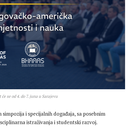
će se od 4. do 7. juna u Sarajevu
 simpozija i specijalnih događaja, sa posebnim
iplinarna istraživanja i studentski razvoj.