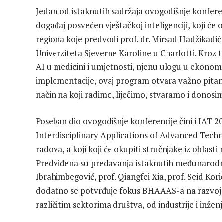
Jedan od istaknutih sadržaja ovogodišnje konferenci
događaj posvećen vještačkoj inteligenciji, koji će
regiona koje predvodi prof. dr. Mirsad Hadžikadi
Univerziteta Sjeverne Karoline u Charlotti. Kroz 
AI u medicini i umjetnosti, njenu ulogu u ekonomiji
implementacije, ovaj program otvara važno pitan
način na koji radimo, liječimo, stvaramo i donosi
Poseban dio ovogodišnje konferencije čini i IAT
Interdisciplinary Applications of Advanced Techn
radova, a koji koji će okupiti stručnjake iz oblasti
Predviđena su predavanja istaknutih međunarodni
Ibrahimbegović, prof. Qiangfei Xia, prof. Seid Kor
dodatno se potvrđuje fokus BHAAAS-a na razvoj 
različitim sektorima društva, od industrije i inžen