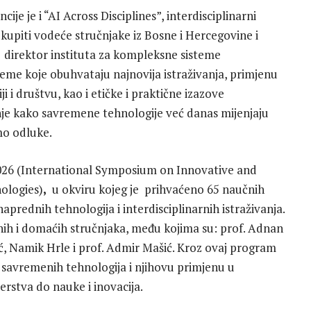
je je i “AI Across Disciplines”, interdisciplinarni
 okupiti vodeće stručnjake iz Bosne i Hercegovine i
ć direktor instituta za kompleksne sisteme
teme koje obuhvataju najnovija istraživanja, primjenu
 i društvu, kao i etičke i praktične izazove
je kako savremene tehnologije već danas mijenjaju
mo odluke.
 2026 (International Symposium on Innovative and
ologies)
,
u okviru kojeg je prihvaćeno 65 naučnih
 naprednih tehnologija i interdisciplinarnih istraživanja.
h i domaćih stručnjaka, među kojima su: prof. Adnan
ić, Namik Hrle i prof. Admir Mašić. Kroz ovaj program
savremenih tehnologija i njihovu primjenu u
jerstva do nauke i inovacija.