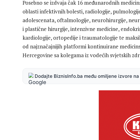
Posebno se izdvaja čak 16 međunarodnih medicinsk
oblasti infektivnih bolesti, radiologije, pulmologi
adolescenata, oftalmologije, neurohirurgije, neu
i plastične hirurgije, intenzivne medicine, endokri
kardiologije, ortopedije i traumatologije te maksil
od najznačajnijih platformi kontinuirane medicins
Hercegovine sa kolegama iz vodećih svjetskih zd
Dodajte BiznisInfo.ba među omiljene izvore n