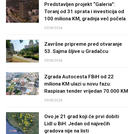
Predstavljen projekt “Galeria”:
Toranj od 31 sprata i investicija od
100 miliona KM, gradnja već počela
07/08/2026
Završne pripreme pred otvaranje
53. Sajma šljive u Gradačcu
07/08/2026
Zgrada Autocesta FBiH od 22
miliona KM ulazi u novu fazu:
Raspisan tender vrijedan 70.000 KM
07/08/2026
Ovo je 21 grad koji će prvi dobiti
Lidl u BiH: Jedan od najvećih
gradova nije na listi