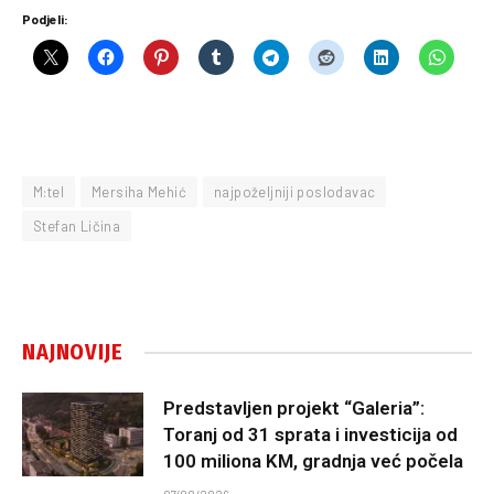
Podjeli:
M:tel
Mersiha Mehić
najpoželjniji poslodavac
Stefan Ličina
NAJNOVIJE
Predstavljen projekt “Galeria”:
Toranj od 31 sprata i investicija od
100 miliona KM, gradnja već počela