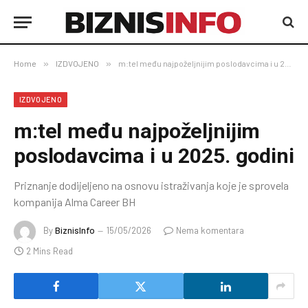
Home
»
IZDVOJENO
»
m:tel među najpoželjnijim poslodavcima i u 2025. godini
IZDVOJENO
m:tel među najpoželjnijim
poslodavcima i u 2025. godini
Priznanje dodijeljeno na osnovu istraživanja koje je sprovela
kompanija Alma Career BH
By
BiznisInfo
15/05/2026
Nema komentara
2 Mins Read