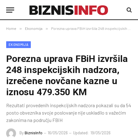
Home
»
Ekonomija
»
Porezna uprava FBiH izvršila 248 inspekcijskih nadzora, izrečene novčane kazne u iznosu 479.350 KM
EKONOMIJA
Porezna uprava FBiH izvršila
248 inspekcijskih nadzora,
izrečene novčane kazne u
iznosu 479.350 KM
Rezultati provedenih inspekcijskih nadzora pokazali su da 54
posto obveznika svoje poslovanje nije uskladilo s važećim
zakonima na području FBiH
By
BiznisInfo
16/05/2026
Updated:
19/05/2026