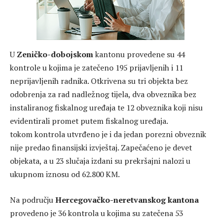
U
Zeničko-dobojskom
kantonu provedene su 44
kontrole u kojima je zatečeno 195 prijavljenih i 11
neprijavljenih radnika. Otkrivena su tri objekta bez
odobrenja za rad nadležnog tijela, dva obveznika bez
instaliranog fiskalnog uređaja te 12 obveznika koji nisu
evidentirali promet putem fiskalnog uređaja.
tokom kontrola utvrđeno je i da jedan porezni obveznik
nije predao finansijski izvještaj. Zapečaćeno je devet
objekata, a u 23 slučaja izdani su prekršajni nalozi u
ukupnom iznosu od 62.800 KM.
Na području
Hercegovačko-neretvanskog kantona
provedeno je 36 kontrola u kojima su zatečena 53