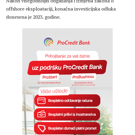
Nakon višegodišnjih odgađanja i izmjena zakona o
offshore eksploataciji, konačna investicijska odluka
donesena je 2023. godine.