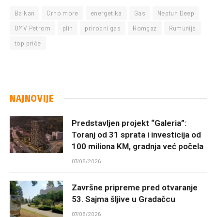
Balkan
Crno more
energetika
Gas
Neptun Deep
OMV Petrom
plin
prirodni gas
Romgaz
Rumunija
top priče
NAJNOVIJE
Predstavljen projekt “Galeria”:
Toranj od 31 sprata i investicija od
100 miliona KM, gradnja već počela
07/08/2026
Završne pripreme pred otvaranje
53. Sajma šljive u Gradačcu
07/08/2026