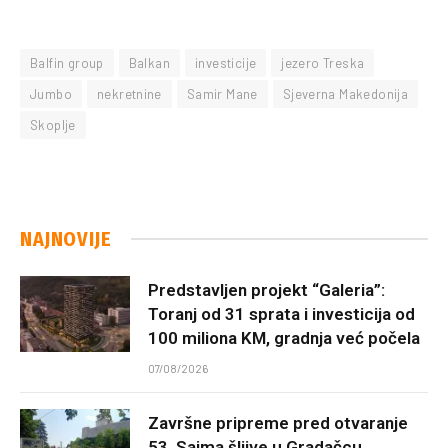
Balfin group
Balkan
investicije
jezero Treska
Jumbo
nekretnine
Samir Mane
Sjeverna Makedonija
Skoplje
NAJNOVIJE
Predstavljen projekt “Galeria”:
Toranj od 31 sprata i investicija od
100 miliona KM, gradnja već počela
07/08/2026
Završne pripreme pred otvaranje
53. Sajma šljive u Gradačcu