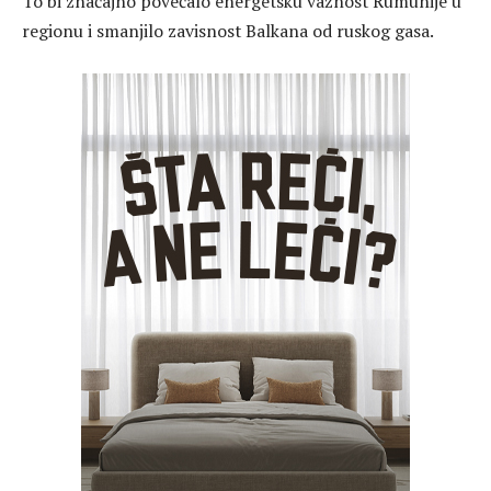
To bi značajno povećalo energetsku važnost Rumunije u
regionu i smanjilo zavisnost Balkana od ruskog gasa.