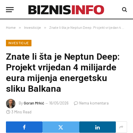
Home
»
Investicije
»
Znate li šta je Neptun Deep: Projekt vrijedan 4 milijarde eura mijenja energetsku sliku Balkana
INVESTICIJE
Znate li šta je Neptun Deep:
Projekt vrijedan 4 milijarde
eura mijenja energetsku
sliku Balkana
By
Goran Mrkić
16/05/2026
Nema komentara
3 Mins Read