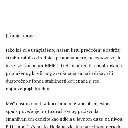
Jačanje uprava
Iako još nije usaglašeno, našem listu predočen je sadržaj
strukturalnih odrednica pisma namjere, na osnovu kojih
bi se Izvršni odbor MMF-a trebao odrediti o odobravanju
produženog kreditnog aranžmana za našu državu ili
dugoročnog fonda stabilnosti koji spada u red
najpovoljnijih kredita.
Među osnovnim kratkoročnim mjerama ili ciljevima
spada povećanje bruto društvenog proizvoda
smanjivanjem deficita kao udjela u javnom dugu na nivou
BiH ispod 1,75 posto. Nadalje, vlasti u narednom periodu