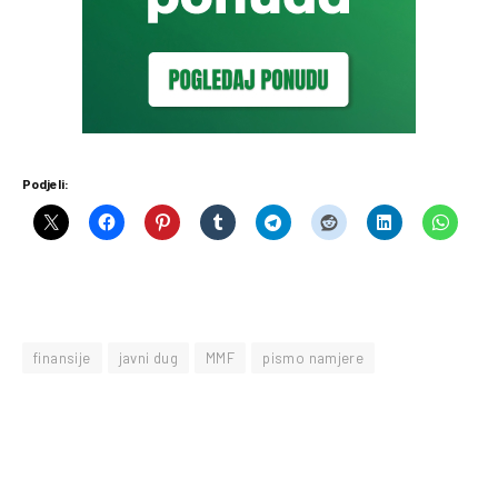
Podjeli:
finansije
javni dug
MMF
pismo namjere