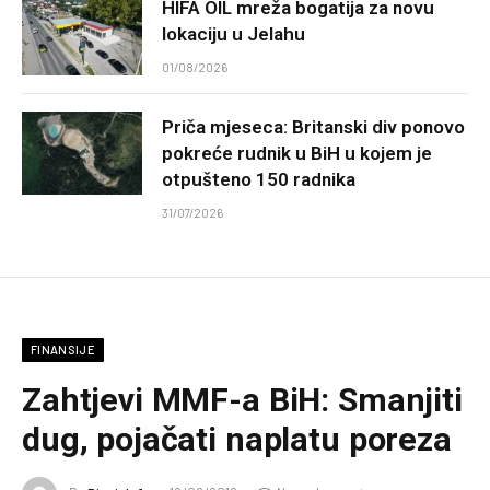
HIFA OIL mreža bogatija za novu
lokaciju u Jelahu
01/08/2026
Priča mjeseca: Britanski div ponovo
pokreće rudnik u BiH u kojem je
otpušteno 150 radnika
31/07/2026
FINANSIJE
Zahtjevi MMF-a BiH: Smanjiti
dug, pojačati naplatu poreza