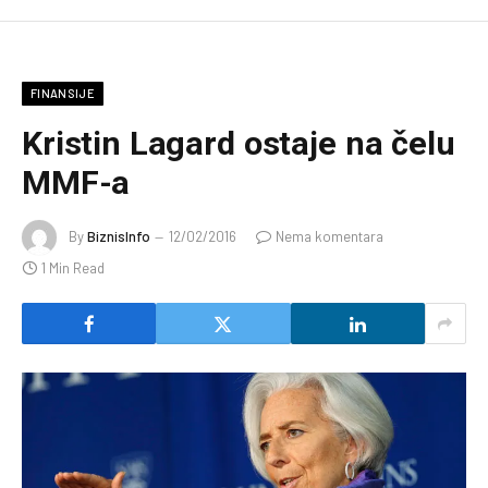
FINANSIJE
Kristin Lagard ostaje na čelu
MMF-a
By
BiznisInfo
12/02/2016
Nema komentara
1 Min Read