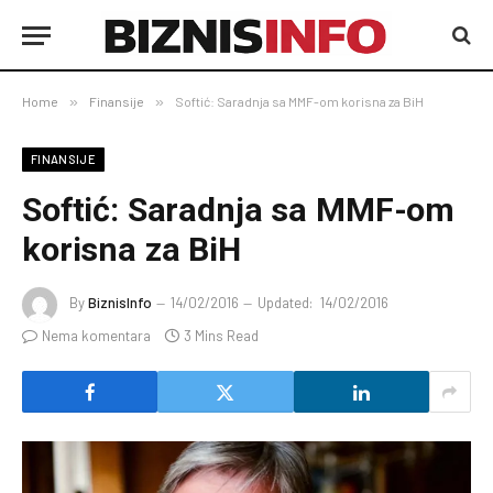
Home
»
Finansije
»
Softić: Saradnja sa MMF-om korisna za BiH
FINANSIJE
Softić: Saradnja sa MMF-om
korisna za BiH
By
BiznisInfo
14/02/2016
Updated:
14/02/2016
Nema komentara
3 Mins Read