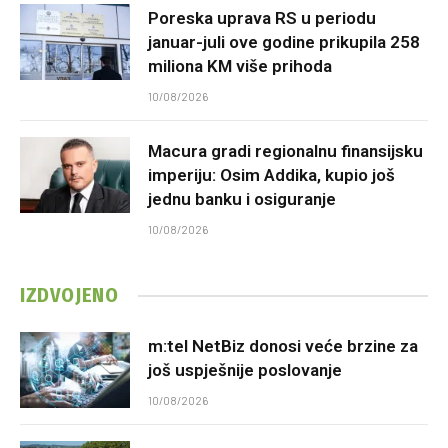
Poreska uprava RS u periodu
januar-juli ove godine prikupila 258
miliona KM više prihoda
10/08/2026
Macura gradi regionalnu finansijsku
imperiju: Osim Addika, kupio još
jednu banku i osiguranje
10/08/2026
IZDVOJENO
m:tel NetBiz donosi veće brzine za
još uspješnije poslovanje
10/08/2026