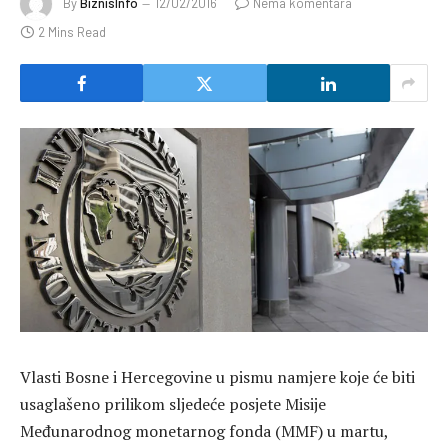
By
BiznisInfo
12/02/2016
Nema komentara
2 Mins Read
Vlasti Bosne i Hercegovine u pismu namjere koje će biti
usaglašeno prilikom sljedeće posjete Misije
Međunarodnog monetarnog fonda (MMF) u martu,