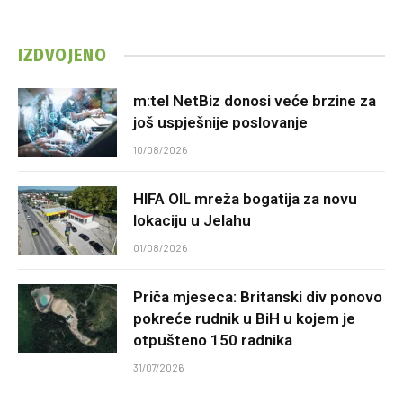
IZDVOJENO
m:tel NetBiz donosi veće brzine za
još uspješnije poslovanje
10/08/2026
HIFA OIL mreža bogatija za novu
lokaciju u Jelahu
01/08/2026
Priča mjeseca: Britanski div ponovo
pokreće rudnik u BiH u kojem je
otpušteno 150 radnika
31/07/2026