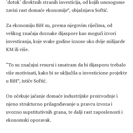
`dotok` direktnih stranih investicija, od kojih umnogome
zavisi rast domaće ekonomije”, objašnjava Softić.
Za ekonomiju BiH su, prema njegovim riječima, od
velikog značaja doznake dijaspore kao mogući izvori
investiranja, koje svake godine iznose oko dvije milijarde
KM ili više.
“To su značajni resursi i smatram da bi dijasporu trebalo
više motivisati, kako bi se uključila u investicione projekte
u BiH”, ističe Softić.
On očekuje jačanje domaće industrijske proizvodnje i
njeno strukturno prilagođavanje u pravcu izvoza i
uvozno supstitutivnih grana, te dalji rast zaposlenosti i
ekonomski oporavak.