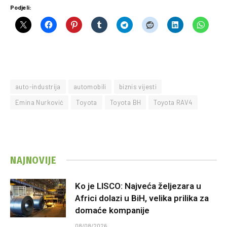
Podjeli:
auto-industrija
automobili
biznis vijesti
Emina Nurković
Toyota
Toyota BH
Toyota RAV4
NAJNOVIJE
Ko je LISCO: Najveća željezara u
Africi dolazi u BiH, velika prilika za
domaće kompanije
08/08/2026