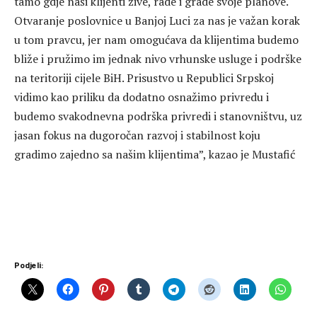
tamo gdje naši klijenti žive, rade i grade svoje planove.
Otvaranje poslovnice u Banjoj Luci za nas je važan korak
u tom pravcu, jer nam omogućava da klijentima budemo
bliže i pružimo im jednak nivo vrhunske usluge i podrške
na teritoriji cijele BiH. Prisustvo u Republici Srpskoj
vidimo kao priliku da dodatno osnažimo privredu i
budemo svakodnevna podrška privredi i stanovništvu, uz
jasan fokus na dugoročan razvoj i stabilnost koju
gradimo zajedno sa našim klijentima”, kazao je Mustafić
Podjeli: