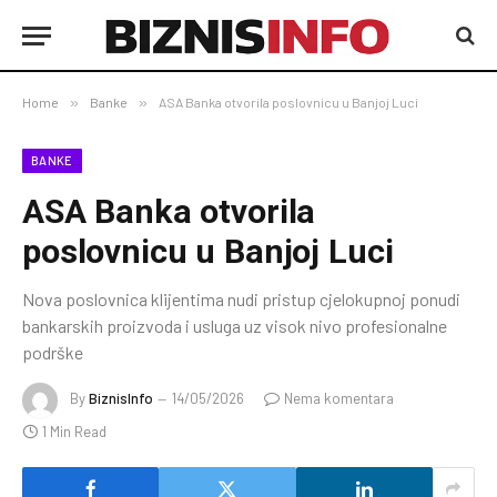
Home
»
Banke
»
ASA Banka otvorila poslovnicu u Banjoj Luci
BANKE
ASA Banka otvorila
poslovnicu u Banjoj Luci
Nova poslovnica klijentima nudi pristup cjelokupnoj ponudi
bankarskih proizvoda i usluga uz visok nivo profesionalne
podrške
By
BiznisInfo
14/05/2026
Nema komentara
1 Min Read