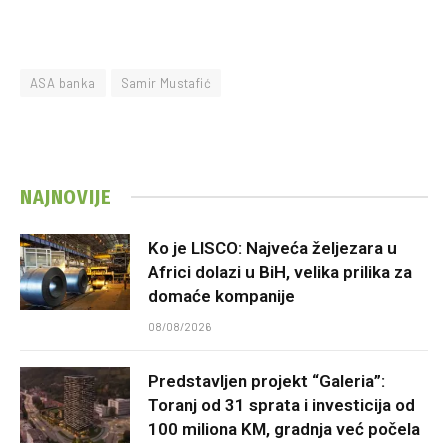
ASA banka
Samir Mustafić
NAJNOVIJE
Ko je LISCO: Najveća željezara u
Africi dolazi u BiH, velika prilika za
domaće kompanije
08/08/2026
Predstavljen projekt “Galeria”:
Toranj od 31 sprata i investicija od
100 miliona KM, gradnja već počela