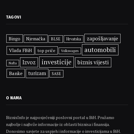
TAGOVI
zapošljavanje
Bingo
Njemačka
BLSE
Hrvatska
automobili
Vlada FBiH
top priče
Volkswagen
investicije
Izvoz
biznis vijesti
Nafta
Banke
turizam
SASE
O NAMA
BiznisInfo je najposjećeniji poslovni portal u BiH. Pružamo
najbolje i najbrže informacije iz oblasti biznisa i finansija.
Donosimo savjete za uspjeh i informacije o investicijama u BiH.