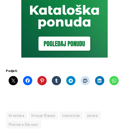
Podjeli:
Hrvatska
Hrvoje Glavaš
investicije
pivara
Pivovara Daruvar