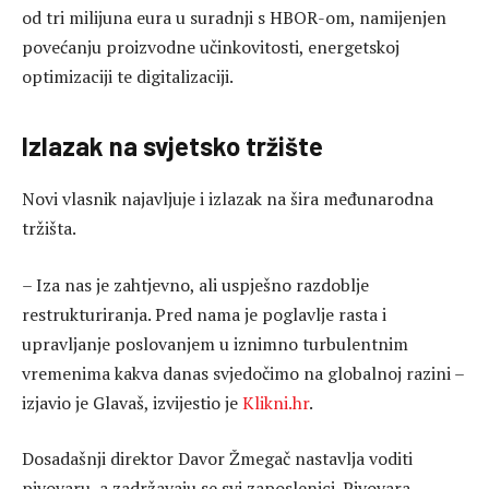
od tri milijuna eura u suradnji s HBOR-om, namijenjen
povećanju proizvodne učinkovitosti, energetskoj
optimizaciji te digitalizaciji.
Izlazak na svjetsko tržište
Novi vlasnik najavljuje i izlazak na šira međunarodna
tržišta.
– Iza nas je zahtjevno, ali uspješno razdoblje
restrukturiranja. Pred nama je poglavlje rasta i
upravljanje poslovanjem u iznimno turbulentnim
vremenima kakva danas svjedočimo na globalnoj razini –
izjavio je Glavaš, izvijestio je
Klikni.hr
.
Dosadašnji direktor Davor Žmegač nastavlja voditi
pivovaru, a zadržavaju se svi zaposlenici. Pivovara