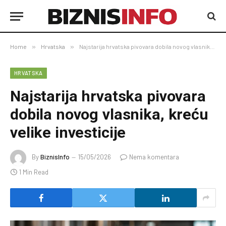
Home
»
Hrvatska
»
Najstarija hrvatska pivovara dobila novog vlasnika, kreću velike investicije
HRVATSKA
Najstarija hrvatska pivovara
dobila novog vlasnika, kreću
velike investicije
By
BiznisInfo
15/05/2026
Nema komentara
1 Min Read