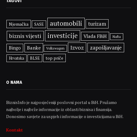
TAGOVI
automobili
turizam
Njemačka
SASE
investicije
biznis vijesti
Vlada FBiH
Nafta
Izvoz
zapošljavanje
Banke
Bingo
Volkswagen
top priče
BLSE
Hrvatska
O NAMA
BiznisInfo je najposjećeniji poslovni portal u BiH. Pružamo
najbolje i najbrže informacije iz oblasti biznisa i finansija.
Donosimo savjete za uspjeh i informacije o investicijama u BiH.
Kontakt