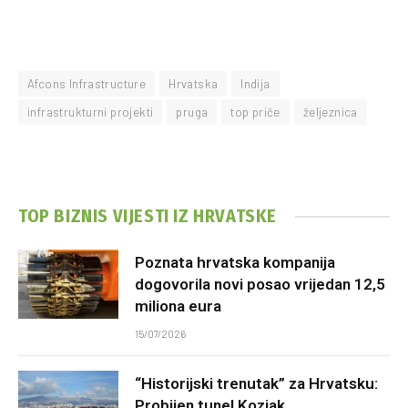
Afcons Infrastructure
Hrvatska
Indija
infrastrukturni projekti
pruga
top priče
željeznica
TOP BIZNIS VIJESTI IZ HRVATSKE
Poznata hrvatska kompanija
dogovorila novi posao vrijedan 12,5
miliona eura
15/07/2026
“Historijski trenutak” za Hrvatsku:
Probijen tunel Kozjak