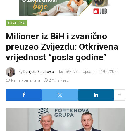
HRVATSKA
Milioner iz BiH i zvanično
preuzeo Zvijezdu: Otkrivena
vrijednost “posla godine”
By
Danijela Sinanović
13/05/2026
Updated:
13/05/2026
Nema komentara
2 Mins Read