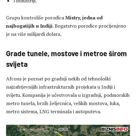
i industriji.
Grupu kontroliše porodica
Mistry, jedna od
najbogatijih u Indiji
. Bogatstvo porodice procijenjeno
je na više milijardi dolara.
Grade tunele, mostove i metroe širom
svijeta
Afcons je poznat po gradnji nekih od tehnološki
najzahtjevnijih infrastrukturnih projekata u Indiji i
svijetu. Kompanija je učestvovala u izgradnji, podmorskih
metro tunela, brzih željeznica, velikih mostova, luka,
metro sistema, LNG terminala i autoputeva.