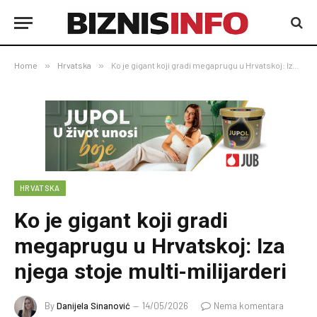
Home
»
Hrvatska
»
Ko je gigant koji gradi megaprugu u Hrvatskoj: Iza njega stoje multi-milijarderi
HRVATSKA
Ko je gigant koji gradi
megaprugu u Hrvatskoj: Iza
njega stoje multi-milijarderi
By
Danijela Sinanović
14/05/2026
Nema komentara