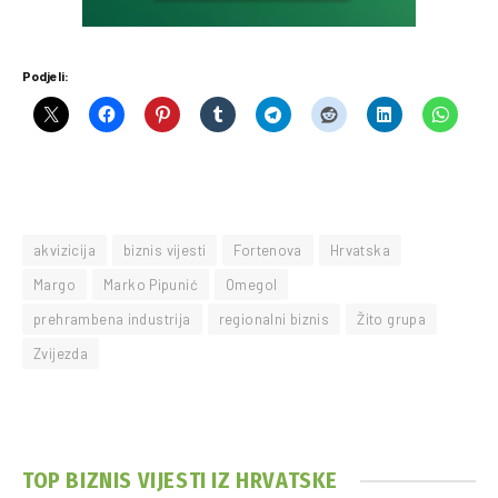
Podjeli:
akvizicija
biznis vijesti
Fortenova
Hrvatska
Margo
Marko Pipunić
Omegol
prehrambena industrija
regionalni biznis
Žito grupa
Zvijezda
TOP BIZNIS VIJESTI IZ HRVATSKE