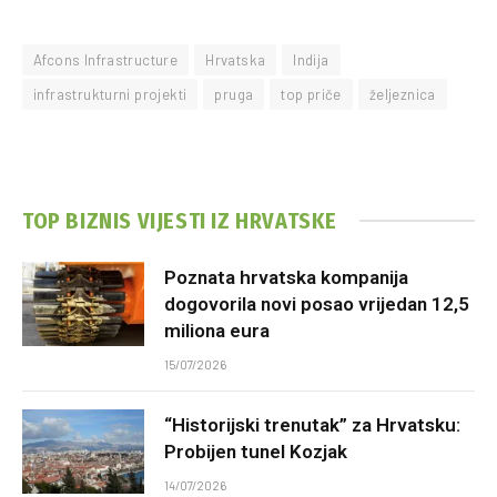
Afcons Infrastructure
Hrvatska
Indija
infrastrukturni projekti
pruga
top priče
željeznica
TOP BIZNIS VIJESTI IZ HRVATSKE
Poznata hrvatska kompanija
dogovorila novi posao vrijedan 12,5
miliona eura
15/07/2026
“Historijski trenutak” za Hrvatsku:
Probijen tunel Kozjak
14/07/2026