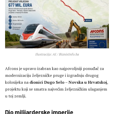
Ilustracija: AI / BiznisInfo.ba
Afcons je upravo izabran kao najpovoljniji ponuđač za
modernizaciju željezničke pruge i izgradnju drugog
kolosijeka na
dionici Dugo Selo – Novska u Hrvatskoj
,
projektu koji se smatra najvećim željezničkim ulaganjem
u toj zemlji.
Dio milijarderske imperije