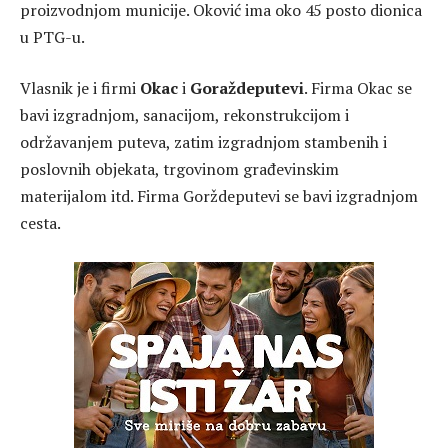
proizvodnjom municije. Oković ima oko 45 posto dionica
u PTG-u.
Vlasnik je i firmi
Okac
i
Goraždeputevi
. Firma Okac se
bavi izgradnjom, sanacijom, rekonstrukcijom i
održavanjem puteva, zatim izgradnjom stambenih i
poslovnih objekata, trgovinom građevinskim
materijalom itd. Firma Gorždeputevi se bavi izgradnjom
cesta.