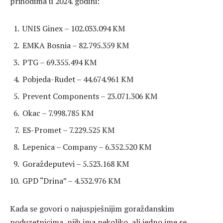
prihodima u 2024. godini:
UNIS Ginex – 102.033.094 KM
EMKA Bosnia – 82.795.359 KM
PTG – 69.355.494 KM
Pobjeda-Rudet – 44.674.961 KM
Prevent Components – 23.071.306 KM
Okac – 7.998.785 KM
ES-Promet – 7.229.525 KM
Lepenica – Company – 6.352.520 KM
Goraždeputevi – 5.523.168 KM
GPD “Drina” – 4.532.976 KM
Kada se govori o najuspješnijim goraždanskim
poduzetnicima, njih ima nekoliko, ali jedno ime se