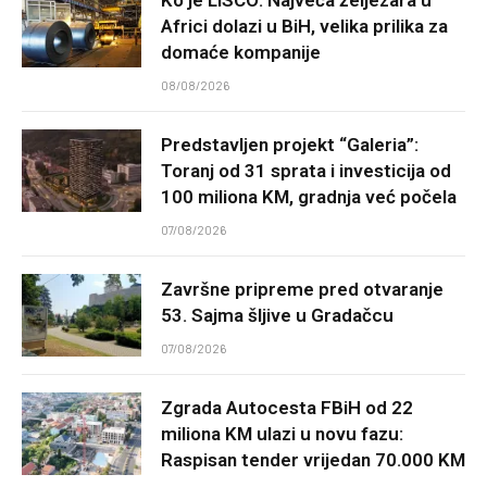
Africi dolazi u BiH, velika prilika za
domaće kompanije
08/08/2026
Predstavljen projekt “Galeria”:
Toranj od 31 sprata i investicija od
100 miliona KM, gradnja već počela
07/08/2026
Završne pripreme pred otvaranje
53. Sajma šljive u Gradačcu
07/08/2026
Zgrada Autocesta FBiH od 22
miliona KM ulazi u novu fazu:
Raspisan tender vrijedan 70.000 KM