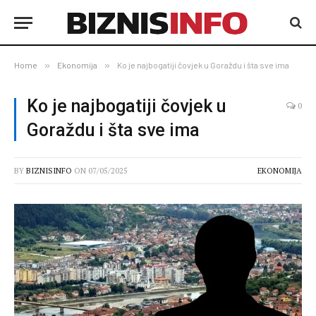
Home
»
Ekonomija
»
Ko je najbogatiji čovjek u Goraždu i šta sve ima
Ko je najbogatiji čovjek u
0
Goraždu i šta sve ima
BY
BIZNISINFO
ON
07/05/2025
EKONOMIJA