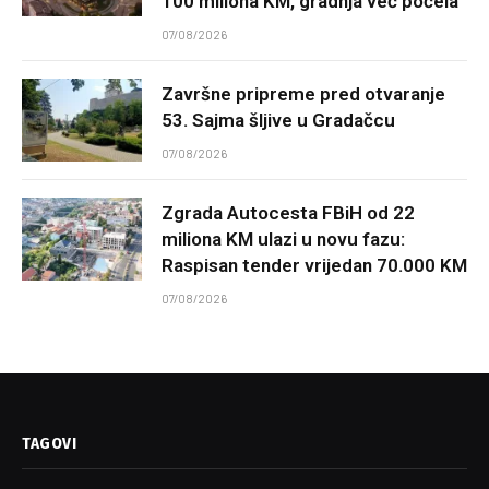
100 miliona KM, gradnja već počela
07/08/2026
Završne pripreme pred otvaranje
53. Sajma šljive u Gradačcu
07/08/2026
Zgrada Autocesta FBiH od 22
miliona KM ulazi u novu fazu:
Raspisan tender vrijedan 70.000 KM
07/08/2026
TAGOVI