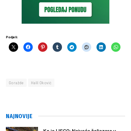
Podjeli:
Goražde
Halil Oković
NAJNOVIJE
Ko je LISCO: Najveća željezara u