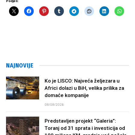
Podjeli:
NAJNOVIJE
Ko je LISCO: Najveća željezara u
Africi dolazi u BiH, velika prilika za
domaće kompanije
08/08/2026
Predstavljen projekt “Galeria”:
Toranj od 31 sprata i investicija od