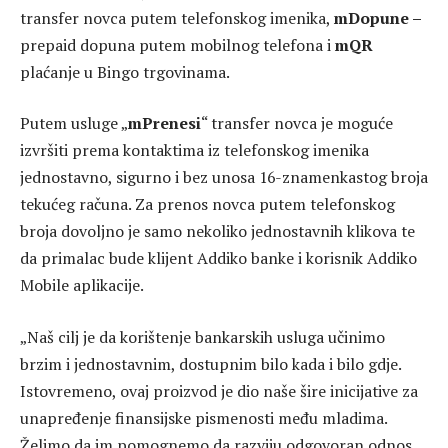
transfer novca putem telefonskog imenika,
mDopune –
prepaid dopuna putem mobilnog telefona i
mQR
plaćanje u Bingo trgovinama.
Putem usluge „
mPrenesi
“ transfer novca je moguće
izvršiti prema kontaktima iz telefonskog imenika
jednostavno, sigurno i bez unosa 16-znamenkastog broja
tekućeg računa. Za prenos novca putem telefonskog
broja dovoljno je samo nekoliko jednostavnih klikova te
da primalac bude klijent Addiko banke i korisnik Addiko
Mobile aplikacije.
„Naš cilj je da korištenje bankarskih usluga učinimo
brzim i jednostavnim, dostupnim bilo kada i bilo gdje.
Istovremeno, ovaj proizvod je dio naše šire inicijative za
unapređenje finansijske pismenosti među mladima.
Želimo da im pomognemo da razviju odgovoran odnos