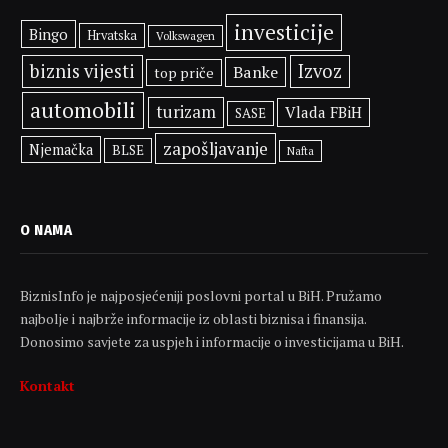
investicije
Bingo
Hrvatska
Volkswagen
biznis vijesti
Izvoz
Banke
top priče
automobili
turizam
Vlada FBiH
SASE
zapošljavanje
Njemačka
BLSE
Nafta
O NAMA
BiznisInfo je najposjećeniji poslovni portal u BiH. Pružamo
najbolje i najbrže informacije iz oblasti biznisa i finansija.
Donosimo savjete za uspjeh i informacije o investicijama u BiH.
Kontakt