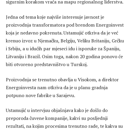
sigurnim korakom vraća na mapu regionalnog liderstva.
Jedna od tema koje najviše interesuje javnost je
proizvodnja transformatora pod brendom Energoinvest
koja je nedavno pokrenuta. Ustamujić otkriva da je već
krenuo izvoz u Njemačku, Belgiju, Veliku Britaniju, Grčku
i Srbiju, a u idućih par mjeseci idu i isporuke za Španiju,
Litvaniju i Brazil. Osim toga, nakon 20 godina ponovo će
biti otvoreno predstavništvo u Turskoj.
Proizvodnja se trenutno obavlja u Visokom, a direktor
Energoinvesta nam otkriva da je u planu gradnja
potpuno nove fabrike u Sarajevu.
Ustamujić u intervjuu objašnjava kako je došlo do
preporoda čuvene kompanije, kakvi su posljednji
rezultati, na kojim procesima trenutno rade, te kakva su