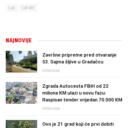
Lidl
Lidl BH
NAJNOVIJE
Završne pripreme pred otvaranje
53. Sajma šljive u Gradačcu
07/08/2026
Zgrada Autocesta FBiH od 22
miliona KM ulazi u novu fazu:
Raspisan tender vrijedan 70.000 KM
07/08/2026
Ovo je 21 grad koji će prvi dobiti