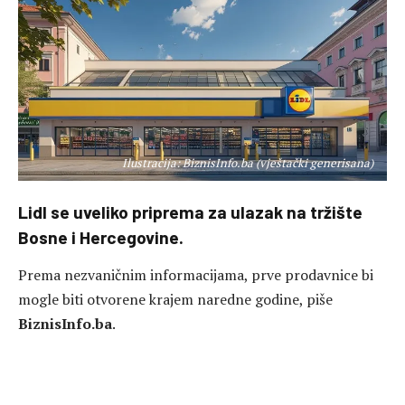
Ilustracija: BiznisInfo.ba (vještački generisana)
Lidl se uveliko priprema za ulazak na tržište
Bosne i Hercegovine.
Prema nezvaničnim informacijama, prve prodavnice bi
mogle biti otvorene krajem naredne godine, piše
BiznisInfo.ba
.