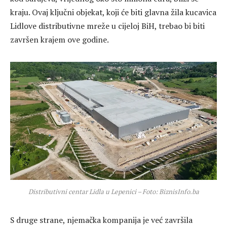
kraju. Ovaj ključni objekat, koji će biti glavna žila kucavica
Lidlove distributivne mreže u cijeloj BiH, trebao bi biti
završen krajem ove godine.
Distributivni centar Lidla u Lepenici – Foto: BiznisInfo.ba
S druge strane, njemačka kompanija je već završila