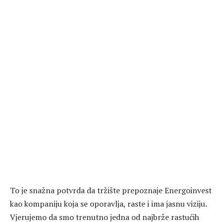
To je snažna potvrda da tržište prepoznaje Energoinvest
kao kompaniju koja se oporavlja, raste i ima jasnu viziju.
Vjerujemo da smo trenutno jedna od najbrže rastućih