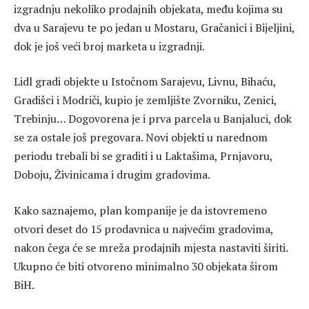
izgradnju nekoliko prodajnih objekata, među kojima su
dva u Sarajevu te po jedan u Mostaru, Gračanici i Bijeljini,
dok je još veći broj marketa u izgradnji.
Lidl gradi objekte u Istočnom Sarajevu, Livnu, Bihaću,
Gradišci i Modriči, kupio je zemljište Zvorniku, Zenici,
Trebinju… Dogovorena je i prva parcela u Banjaluci, dok
se za ostale još pregovara. Novi objekti u narednom
periodu trebali bi se graditi i u Laktašima, Prnjavoru,
Doboju, Živinicama i drugim gradovima.
Kako saznajemo, plan kompanije je da istovremeno
otvori deset do 15 prodavnica u najvećim gradovima,
nakon čega će se mreža prodajnih mjesta nastaviti širiti.
Ukupno će biti otvoreno minimalno 30 objekata širom
BiH.