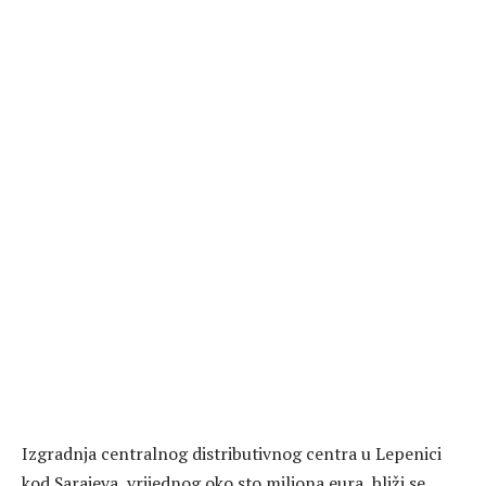
Izgradnja centralnog distributivnog centra u Lepenici
kod Sarajeva, vrijednog oko sto miliona eura, bliži se