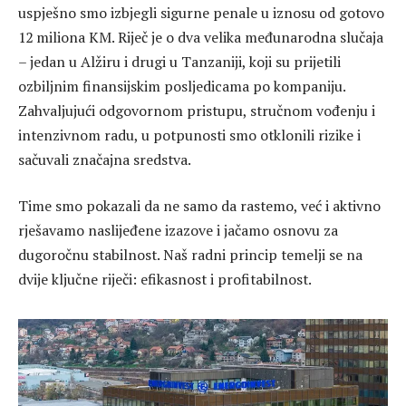
uspješno smo izbjegli sigurne penale u iznosu od gotovo
12 miliona KM. Riječ je o dva velika međunarodna slučaja
– jedan u Alžiru i drugi u Tanzaniji, koji su prijetili
ozbiljnim finansijskim posljedicama po kompaniju.
Zahvaljujući odgovornom pristupu, stručnom vođenju i
intenzivnom radu, u potpunosti smo otklonili rizike i
sačuvali značajna sredstva.
Time smo pokazali da ne samo da rastemo, već i aktivno
rješavamo naslijeđene izazove i jačamo osnovu za
dugoročnu stabilnost. Naš radni princip temelji se na
dvije ključne riječi: efikasnost i profitabilnost.