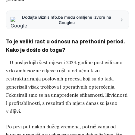
Dodajte BiznisInfo.ba među omiljene izvore na
Googleu
To je veliki rast u odnosu na prethodni period.
Kako je došlo do toga?
– U posljednjih šest mjeseci 2024. godine postavili smo
vrlo ambiciozne ciljeve i ušli u odlučnu fazu
restrukturiranja poslovnih procesa koji su do tada
generisali višak troškova i operativnih opterećenja.
Fokusirali smo se na unapređenje efikasnosti, likvidnosti
i profitabilnosti, a rezultati tih mjera danas su jasno
vidljivi.
Po prvi put nakon dužeg vremena, potraživanja od
kupaca premašila su obaveze prema dobavljačima, što