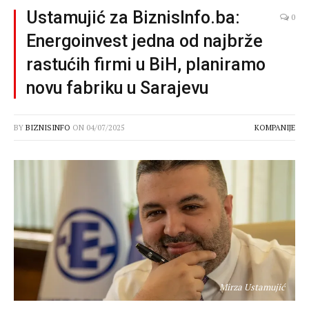
Ustamujić za BiznisInfo.ba:
0
Energoinvest jedna od najbrže
rastućih firmi u BiH, planiramo
novu fabriku u Sarajevu
BY
BIZNISINFO
ON
04/07/2025
KOMPANIJE
Mirza Ustamujić