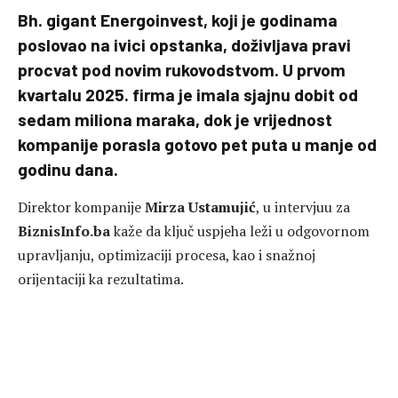
Bh. gigant Energoinvest, koji je godinama
poslovao na ivici opstanka, doživljava pravi
procvat pod novim rukovodstvom. U prvom
kvartalu 2025. firma je imala sjajnu dobit od
sedam miliona maraka, dok je vrijednost
kompanije porasla gotovo pet puta u manje od
godinu dana.
Direktor kompanije
Mirza Ustamujić
, u intervjuu za
BiznisInfo.ba
kaže da ključ uspjeha leži u odgovornom
upravljanju, optimizaciji procesa, kao i snažnoj
orijentaciji ka rezultatima.