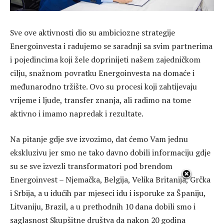
Sve ove aktivnosti dio su ambiciozne strategije
Energoinvesta i radujemo se saradnji sa svim partnerima
i pojedincima koji žele doprinijeti našem zajedničkom
cilju, snažnom povratku Energoinvesta na domaće i
međunarodno tržište. Ovo su procesi koji zahtijevaju
vrijeme i ljude, transfer znanja, ali radimo na tome
aktivno i imamo napredak i rezultate.
Na pitanje gdje sve izvozimo, dat ćemo Vam jednu
ekskluzivu jer smo ne tako davno dobili informaciju gdje
su se sve izvezli transformatori pod brendom
Energoinvest – Njemačka, Belgija, Velika Britanija, Grčka
i Srbija, a u idućih par mjeseci idu i isporuke za Španiju,
Litvaniju, Brazil, a u prethodnih 10 dana dobili smo i
saglasnost Skupšitne društva da nakon 20 godina