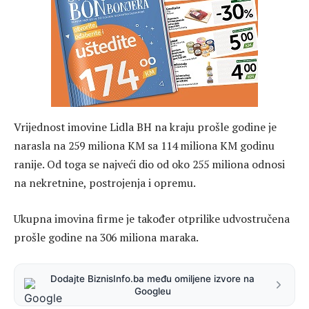
Vrijednost imovine Lidla BH na kraju prošle godine je
narasla na 259 miliona KM sa 114 miliona KM godinu
ranije. Od toga se najveći dio od oko 255 miliona odnosi
na nekretnine, postrojenja i opremu.
Ukupna imovina firme je također otprilike udvostručena
prošle godine na 306 miliona maraka.
Dodajte BiznisInfo.ba među omiljene izvore na
Googleu