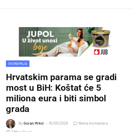
EKONOMIJA
Hrvatskim parama se gradi
most u BiH: Koštat će 5
miliona eura i biti simbol
grada
By
Goran Mrkić
15/05/2026
Nema komentara
3 Mins Read