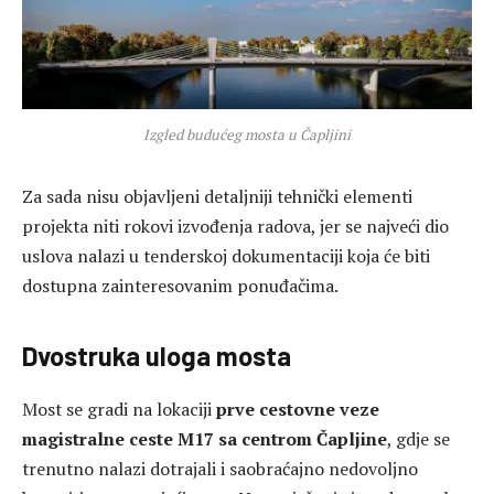
Izgled budućeg mosta u Čapljini
Za sada nisu objavljeni detaljniji tehnički elementi
projekta niti rokovi izvođenja radova, jer se najveći dio
uslova nalazi u tenderskoj dokumentaciji koja će biti
dostupna zainteresovanim ponuđačima.
Dvostruka uloga mosta
Most se gradi na lokaciji
prve cestovne veze
magistralne ceste M17 sa centrom Čapljine
, gdje se
trenutno nalazi dotrajali i saobraćajno nedovoljno