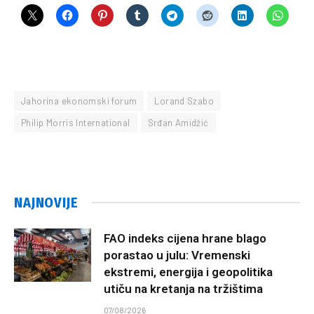
Jahorina ekonomski forum
Lorand Szabo
Philip Morris International
Srđan Amidžić
NAJNOVIJE
FAO indeks cijena hrane blago
porastao u julu: Vremenski
ekstremi, energija i geopolitika
utiču na kretanja na tržištima
07/08/2026