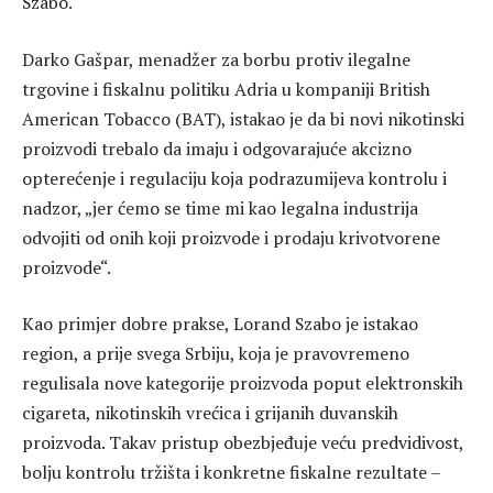
Szabo.
Darko Gašpar, menadžer za borbu protiv ilegalne
trgovine i fiskalnu politiku Adria u kompaniji British
American Tobacco (BAT), istakao je da bi novi nikotinski
proizvodi trebalo da imaju i odgovarajuće akcizno
opterećenje i regulaciju koja podrazumijeva kontrolu i
nadzor, „jer ćemo se time mi kao legalna industrija
odvojiti od onih koji proizvode i prodaju krivotvorene
proizvode“.
Kao primjer dobre prakse, Lorand Szabo je istakao
region, a prije svega Srbiju, koja je pravovremeno
regulisala nove kategorije proizvoda poput elektronskih
cigareta, nikotinskih vrećica i grijanih duvanskih
proizvoda. Takav pristup obezbjeđuje veću predvidivost,
bolju kontrolu tržišta i konkretne fiskalne rezultate –