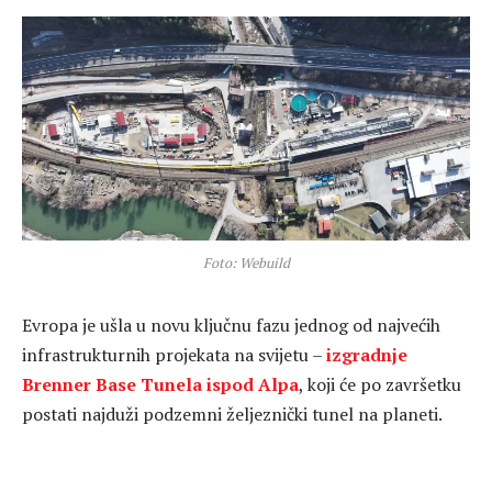
Foto: Webuild
Evropa je ušla u novu ključnu fazu jednog od najvećih
infrastrukturnih projekata na svijetu –
izgradnje
Brenner Base Tunela ispod Alpa
, koji će po završetku
postati najduži podzemni željeznički tunel na planeti.