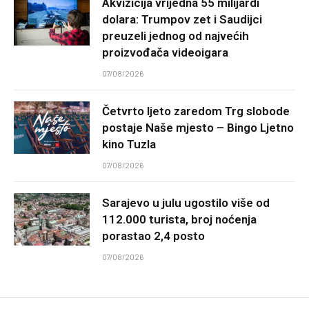
Akvizicija vrijedna 55 milijardi
dolara: Trumpov zet i Saudijci
preuzeli jednog od najvećih
proizvođača videoigara
07/08/2026
Četvrto ljeto zaredom Trg slobode
postaje Naše mjesto – Bingo Ljetno
kino Tuzla
07/08/2026
Sarajevo u julu ugostilo više od
112.000 turista, broj noćenja
porastao 2,4 posto
07/08/2026