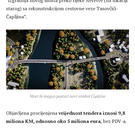
“izgradnja novog mosta preko rijeke Neretve (na lokaciji
starog) sa rekonstrukcijom cestovne veze Tasovčići-
Čapljina”.
Most bi mogao postati novi simbol Čapljine
Objavljena procijenjena
vrijednost tendera iznosi 9,8
miliona KM, odnosno oko 5 miliona eura
, bez PDV-a.