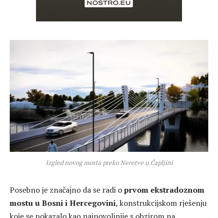
Izgled novog mosta preko Neretve u Čapljini
Posebno je značajno da se radi o
prvom ekstradoznom
mostu u Bosni i Hercegovini
, konstrukcijskom rješenju
koje se pokazalo kao najpovoljnije s obzirom na