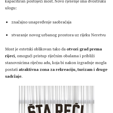
kapacitiran postojeći most. Novo rješenje ima dvostruku
ulogu:
značajno unapređenje saobraćaja
stvaranje novog urbanog prostora uz rijeku Neretvu
Most je estetski oblikovan tako da
otvori grad prema
rijeci
, omogući pristup riječnim obalama i približi
stanovnicima riječnu adu, koja bi nakon izgradnje mogla
postati
atraktivna zona za rekreaciju, turizam i druge
sadržaje
.