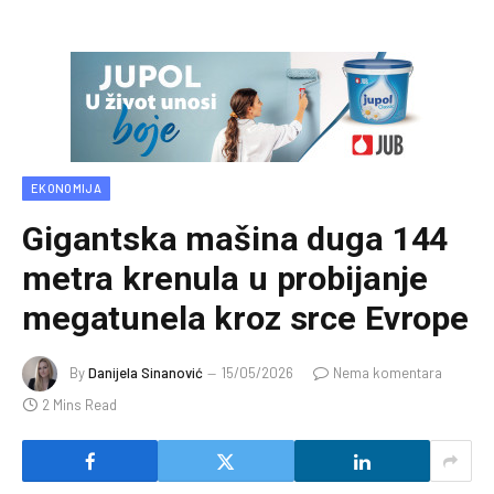
EKONOMIJA
Gigantska mašina duga 144
metra krenula u probijanje
megatunela kroz srce Evrope
By
Danijela Sinanović
15/05/2026
Nema komentara
2 Mins Read