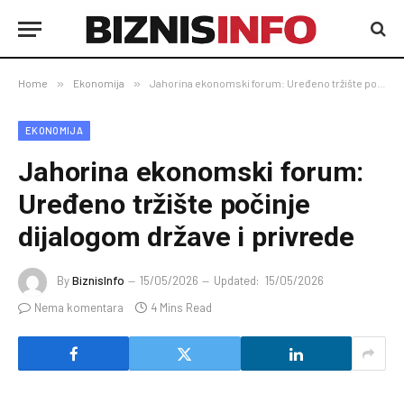
Home
»
Ekonomija
»
Jahorina ekonomski forum: Uređeno tržište počinje dijalogom države i privrede
EKONOMIJA
Jahorina ekonomski forum:
Uređeno tržište počinje
dijalogom države i privrede
By
BiznisInfo
15/05/2026
Updated:
15/05/2026
Nema komentara
4 Mins Read