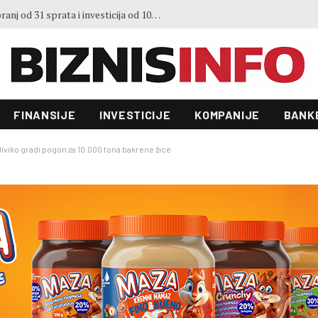
3. Sajma šljive u Gradačcu
FINANSIJE
INVESTICIJE
KOMPANIJE
BANK
 Miviko gradi pogon za 10.000 tona bakrene žice