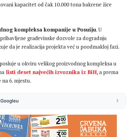
ovani kapacitet od čak 10.000 tona bakrene žice
odnog kompleksa kompanije u Posušju
. U
pribavljene građevinske dozvole za dogradnju
uje da je realizacija projekta već u poodmakloj fazi.
 posluje u okviru velikog proizvodnog kompleksa u
na
listi deset najvećih izvoznika iz BiH
, a prema
 na 6. mjestu.
a Googleu