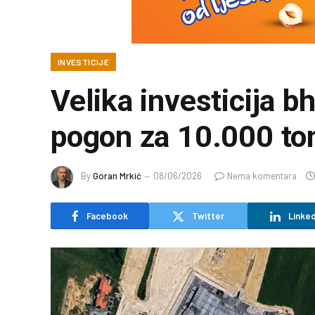
INVESTICIJE
Velika investicija b
pogon za 10.000 to
By
Goran Mrkić
08/06/2026
Nema komentara
Facebook
Twitter
Linked