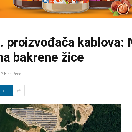
h. proizvođača kablova: 
na bakrene žice
2 Mins Read
In