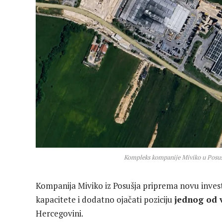
Kompleks kompanije Miviko u Posušj
Kompanija Miviko iz Posušja priprema novu invest
kapacitete i dodatno ojačati poziciju
jednog od 
Hercegovini.