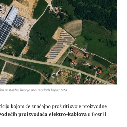
u nastavlja širenje proizvodnih kapaciteta
iciju kojom će značajno proširiti svoje proizvodne
vodećih proizvođača elektro-kablova
u Bosni i