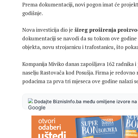
Prema dokumentaciji, novi pogon imat će projekt
godišnje.
Nova investicija dio je
šireg proširenja proizv
dokumentaciji se navodi da su tokom ove godine 
objekta, novu strojarnicu i trafostanicu, što pokaz
Kompanija Miviko danas zapošljava 162 radnika i
naselju Rastovača kod Posušja. Firma je redovno 
podacima za prva tri mjeseca ove godine nalazi se
Dodajte BiznisInfo.ba među omiljene izvore n