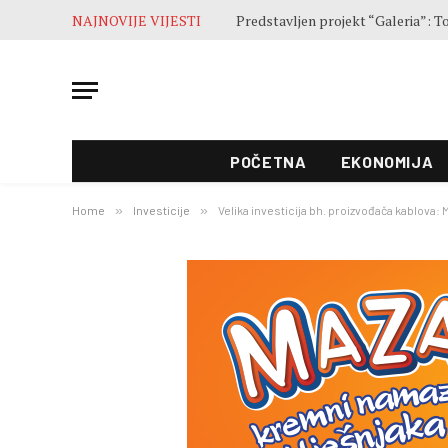
NAJNOVIJE VIJESTI
Završne pripreme pred otvaranje 5
POČETNA
EKONOMIJA
Home
»
Investicije
»
Velika investicija bh. proizvođača kablova: