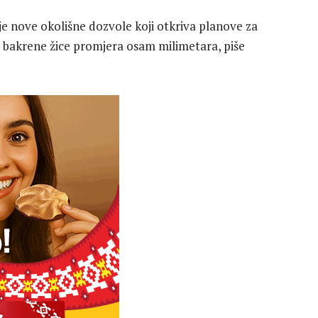
je nove okolišne dozvole koji otkriva planove za
u bakrene žice promjera osam milimetara, piše