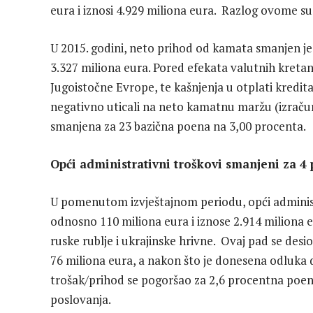
eura i iznosi 4.929 miliona eura. Razlog ovome su
U 2015. godini, neto prihod od kamata smanjen je 
3.327 miliona eura. Pored efekata valutnih kretan
Jugoistočne Evrope, te kašnjenja u otplati kredit
negativno uticali na neto kamatnu maržu (izraču
smanjena za 23 bazična poena na 3,00 procenta.
Opći administrativni troškovi smanjeni za 4
U pomenutom izvještajnom periodu, opći administ
odnosno 110 miliona eura i iznose 2.914 miliona e
ruske rublje i ukrajinske hrivne. Ovaj pad se desi
76 miliona eura, a nakon što je donesena odluka da
trošak/prihod se pogoršao za 2,6 procentna poen
poslovanja.