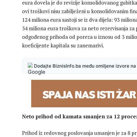
eura dovela je do revizije konsolidovanog gubitka
ovi troškovi nisu zabilježeni u konsolidovanim fin
124 miliona eura sastoji se iz dva dijela: 93 mili
34 miliona eura troškova za neto rezervisanja za 
odgođenog prihoda od poreza u iznosu od 3 milio
koeficijente kapitala su zanemarivi.
Dodajte BiznisInfo.ba među omiljene izvore n
Neto prihod od kamata smanjen za 12 proce
Prihod iz redovnog poslovanja umanjen je za 8 p