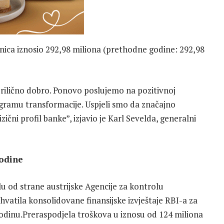
ionica iznosio 292,98 miliona (prethodne godine: 292,98
 prilično dobro. Ponovo poslujemo na pozitivnoj
rogramu transformacije. Uspjeli smo da značajno
ični profil banke”, izjavio je Karl Sevelda, generalni
godine
lu od strane austrijske Agencije za kontrolu
hvatila konsolidovane finansijske izvještaje RBI-a za
 godinu.Preraspodjela troškova u iznosu od 124 miliona