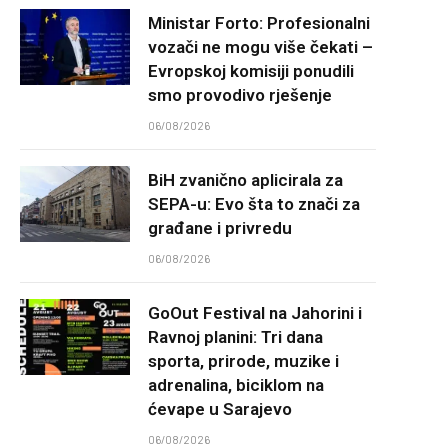
Ministar Forto: Profesionalni
vozači ne mogu više čekati –
Evropskoj komisiji ponudili
smo provodivo rješenje
06/08/2026
BiH zvanično aplicirala za
SEPA-u: Evo šta to znači za
građane i privredu
06/08/2026
GoOut Festival na Jahorini i
Ravnoj planini: Tri dana
sporta, prirode, muzike i
adrenalina, biciklom na
ćevape u Sarajevo
06/08/2026