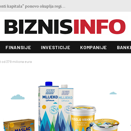
Ministar Forto: Profesionalni vozači ne mogu više čekati – Evropskoj komisiji ponudili smo provodivo rješenje
FINANSIJE
INVESTICIJE
KOMPANIJE
BANK
t od 379 miliona eura