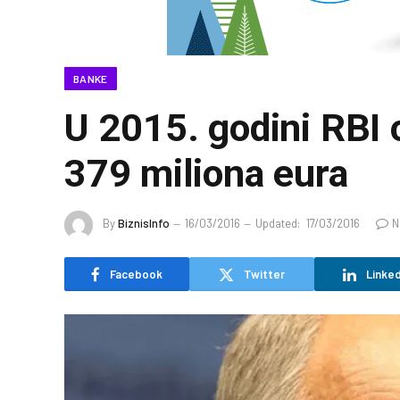
BANKE
U 2015. godini RBI 
379 miliona eura
By
BiznisInfo
16/03/2016
Updated:
17/03/2016
N
Facebook
Twitter
Linked