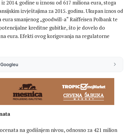
 iz 2014. godine u iznosu od 617 miliona eura, stoga
ansijskim izvještajima za 2015. godinu. Ukupan iznos od
ona eura smanjenog „goodwill-a“ Raiffeisen Polbank te
potencijalne kreditne gubitke, što je dovelo do
na eura. Efekti ovog korigovanja na regulatorne
a Googleu
nata
rocenata na godišnjem nivou, odnosno za 421 milion