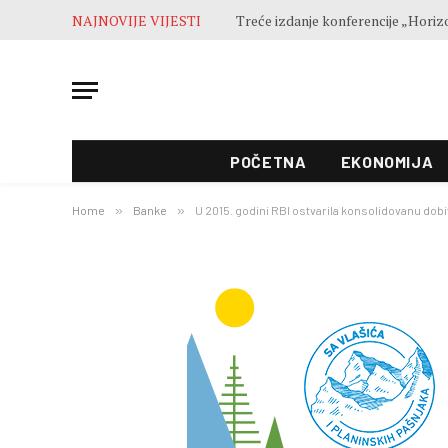
NAJNOVIJE VIJESTI
POČETNA
EKONOMIJA
Home
»
Banke
»
U 2015. godini RBI ostvarila konsolidovanu dobi