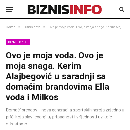
Home
»
Biznis cafe
»
Ovo je moja voda. Ovo je moja snaga. Kerim Alajbegović u saradnji sa domaćim brandovima Ella voda i Milkos
BIZNIS CAFE
Ovo je moja voda. Ovo je
moja snaga. Kerim
Alajbegović u saradnji sa
domaćim brandovima Ella
voda i Milkos
Domaći brendovi i nova generacija sportskih heroja zajedno u
priči koja slavi energiju, pripadnost i vrijednosti uz koje
odrastamo