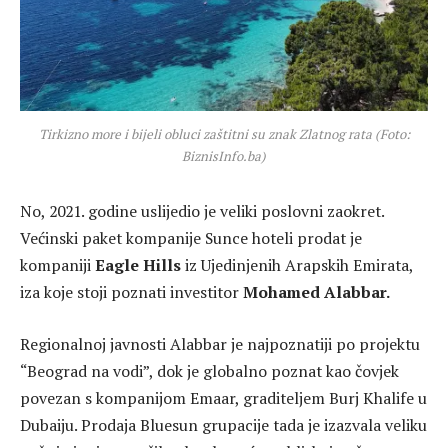
Tirkizno more i bijeli obluci zaštitni su znak Zlatnog rata (Foto:
BiznisInfo.ba)
No, 2021. godine uslijedio je veliki poslovni zaokret.
Većinski paket kompanije Sunce hoteli prodat je
kompaniji
Eagle Hills
iz Ujedinjenih Arapskih Emirata,
iza koje stoji poznati investitor
Mohamed Alabbar.
Regionalnoj javnosti Alabbar je najpoznatiji po projektu
“Beograd na vodi”, dok je globalno poznat kao čovjek
povezan s kompanijom Emaar, graditeljem Burj Khalife u
Dubaiju. Prodaja Bluesun grupacije tada je izazvala veliku