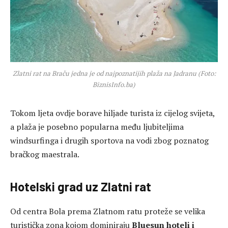
Zlatni rat na Braču jedna je od najpoznatijih plaža na Jadranu (Foto:
BiznisInfo.ba)
Tokom ljeta ovdje borave hiljade turista iz cijelog svijeta,
a plaža je posebno popularna među ljubiteljima
windsurfinga i drugih sportova na vodi zbog poznatog
bračkog maestrala.
Hotelski grad uz Zlatni rat
Od centra Bola prema Zlatnom ratu proteže se velika
turistička zona kojom dominiraju
Bluesun hoteli i