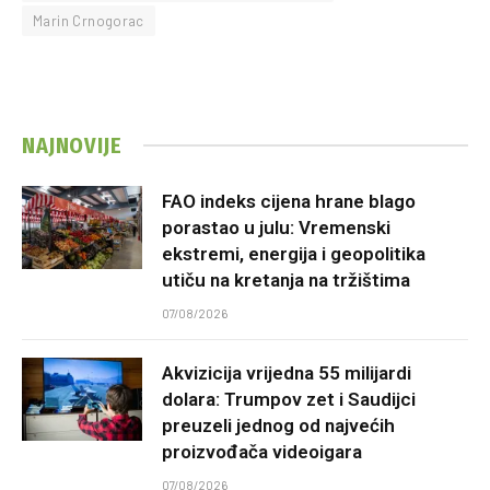
Marin Crnogorac
NAJNOVIJE
FAO indeks cijena hrane blago
porastao u julu: Vremenski
ekstremi, energija i geopolitika
utiču na kretanja na tržištima
07/08/2026
Akvizicija vrijedna 55 milijardi
dolara: Trumpov zet i Saudijci
preuzeli jednog od najvećih
proizvođača videoigara
07/08/2026