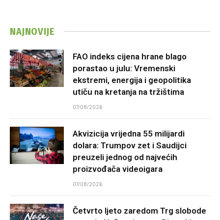
NAJNOVIJE
FAO indeks cijena hrane blago
porastao u julu: Vremenski
ekstremi, energija i geopolitika
utiču na kretanja na tržištima
07/08/2026
Akvizicija vrijedna 55 milijardi
dolara: Trumpov zet i Saudijci
preuzeli jednog od najvećih
proizvođača videoigara
07/08/2026
Četvrto ljeto zaredom Trg slobode