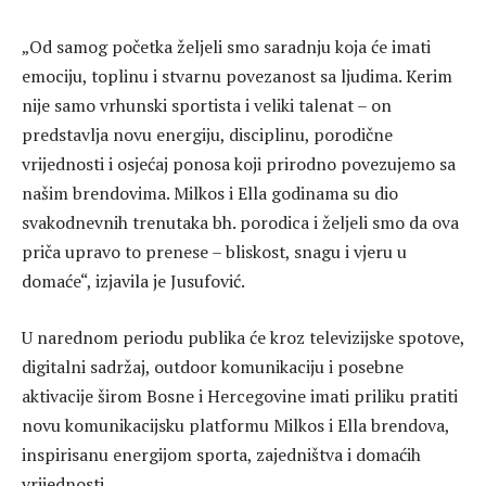
„Od samog početka željeli smo saradnju koja će imati
emociju, toplinu i stvarnu povezanost sa ljudima. Kerim
nije samo vrhunski sportista i veliki talenat – on
predstavlja novu energiju, disciplinu, porodične
vrijednosti i osjećaj ponosa koji prirodno povezujemo sa
našim brendovima. Milkos i Ella godinama su dio
svakodnevnih trenutaka bh. porodica i željeli smo da ova
priča upravo to prenese – bliskost, snagu i vjeru u
domaće“, izjavila je Jusufović.
U narednom periodu publika će kroz televizijske spotove,
digitalni sadržaj, outdoor komunikaciju i posebne
aktivacije širom Bosne i Hercegovine imati priliku pratiti
novu komunikacijsku platformu Milkos i Ella brendova,
inspirisanu energijom sporta, zajedništva i domaćih
vrijednosti.