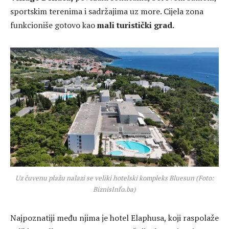
sportskim terenima i sadržajima uz more. Cijela zona
funkcioniše gotovo kao
mali turistički grad.
Uz čuvenu plažu nalazi se veliki hotelski kompleks Bluesun (Foto:
BiznisInfo.ba)
Najpoznatiji među njima je hotel Elaphusa, koji raspolaže