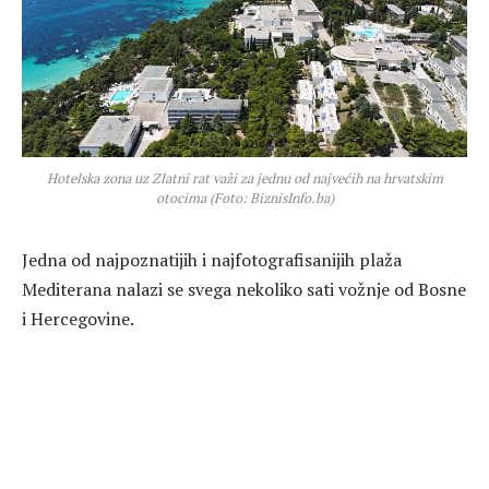
Hotelska zona uz Zlatni rat važi za jednu od najvećih na hrvatskim
otocima (Foto: BiznisInfo.ba)
Jedna od najpoznatijih i najfotografisanijih plaža
Mediterana nalazi se svega nekoliko sati vožnje od Bosne
i Hercegovine.