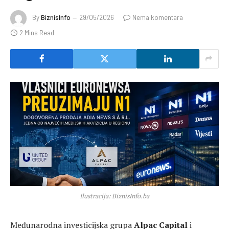
By
BiznisInfo
29/05/2026
Nema komentara
2 Mins Read
Ilustracija: BiznisInfo.ba
Međunarodna investicijska grupa
Alpac Capital
i