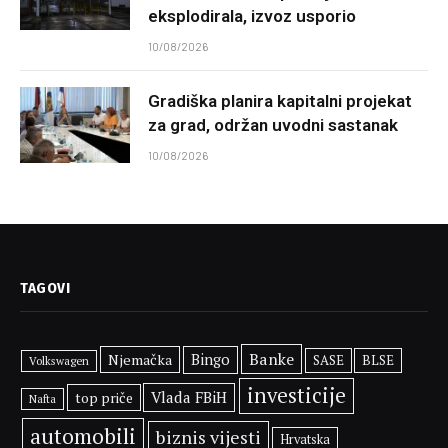
eksplodirala, izvoz usporio
10/08/2026
Gradiška planira kapitalni projekat
za grad, održan uvodni sastanak
10/08/2026
TAGOVI
Banke
Njemačka
Bingo
SASE
BLSE
Volkswagen
investicije
Vlada FBiH
top priče
Nafta
automobili
biznis vijesti
Hrvatska