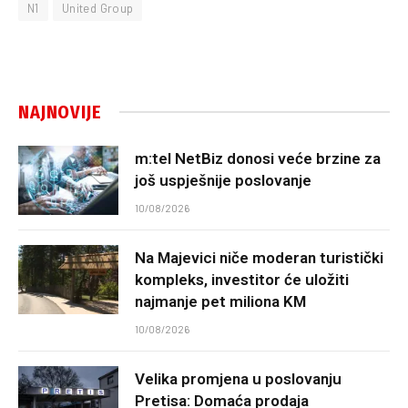
N1
United Group
NAJNOVIJE
m:tel NetBiz donosi veće brzine za
još uspješnije poslovanje
10/08/2026
Na Majevici niče moderan turistički
kompleks, investitor će uložiti
najmanje pet miliona KM
10/08/2026
Velika promjena u poslovanju
Pretisa: Domaća prodaja