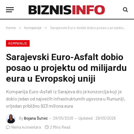
Home
»
Kompanije
»
Sarajevski Euro-Asfalt dobio posao u projektu od milijardu eura u Evropskoj uniji
KOMPANIJE
Sarajevski Euro-Asfalt dobio
posao u projektu od milijardu
eura u Evropskoj uniji
Kompanija Euro-Asfalt iz Sarajeva dio je konzorcija koji je
dobio jedan od najvećih infrastrukturnih ugovora u Rumuniji,
vrijedan približno 923 miliona eura
By
Bojana Šutvić
29/05/2026
Updated:
29/05/2026
Nema komentara
2 Mins Read