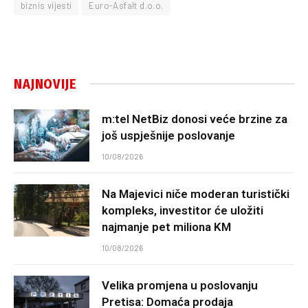
biznis vijesti
Euro-Asfalt d.o.o.
NAJNOVIJE
m:tel NetBiz donosi veće brzine za
još uspješnije poslovanje
10/08/2026
Na Majevici niče moderan turistički
kompleks, investitor će uložiti
najmanje pet miliona KM
10/08/2026
Velika promjena u poslovanju
Pretisa: Domaća prodaja