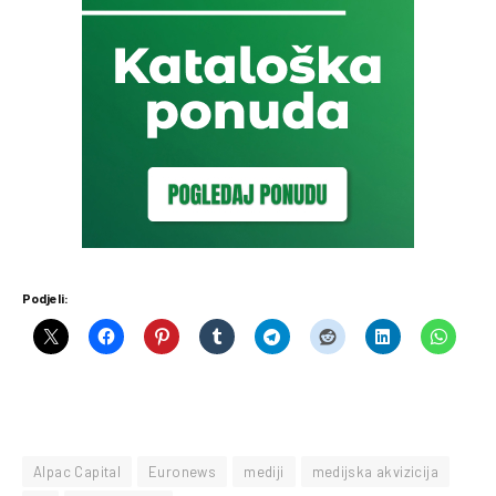
Podjeli:
Alpac Capital
Euronews
mediji
medijska akvizicija