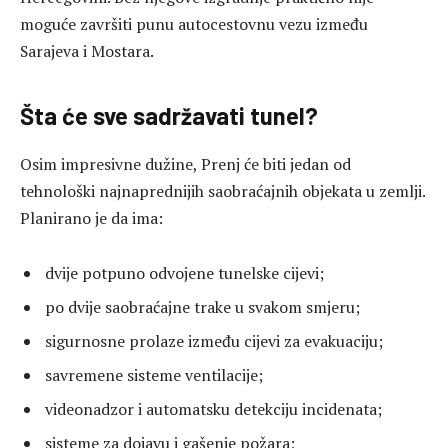
moguće završiti punu autocestovnu vezu između
Sarajeva i Mostara.
Šta će sve sadržavati tunel?
Osim impresivne dužine, Prenj će biti jedan od
tehnološki najnaprednijih saobraćajnih objekata u zemlji.
Planirano je da ima:
dvije potpuno odvojene tunelske cijevi;
po dvije saobraćajne trake u svakom smjeru;
sigurnosne prolaze između cijevi za evakuaciju;
savremene sisteme ventilacije;
videonadzor i automatsku detekciju incidenata;
sisteme za dojavu i gašenje požara;