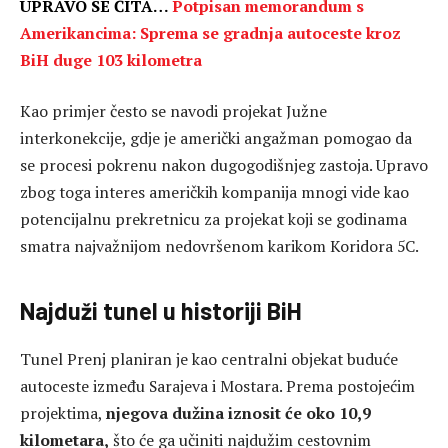
UPRAVO SE ČITA…
Potpisan memorandum s
Amerikancima: Sprema se gradnja autoceste kroz
BiH duge 103 kilometra
Kao primjer često se navodi projekat Južne
interkonekcije, gdje je američki angažman pomogao da
se procesi pokrenu nakon dugogodišnjeg zastoja. Upravo
zbog toga interes američkih kompanija mnogi vide kao
potencijalnu prekretnicu za projekat koji se godinama
smatra najvažnijom nedovršenom karikom Koridora 5C.
Najduži tunel u historiji BiH
Tunel Prenj planiran je kao centralni objekat buduće
autoceste između Sarajeva i Mostara. Prema postojećim
projektima,
njegova dužina iznosit će oko 10,9
kilometara,
što će ga učiniti najdužim cestovnim