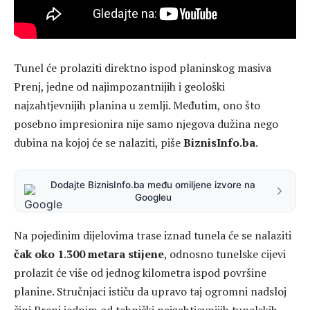
Tunel će prolaziti direktno ispod planinskog masiva
Prenj, jedne od najimpozantnijih i geološki
najzahtjevnijih planina u zemlji. Međutim, ono što
posebno impresionira nije samo njegova dužina nego
dubina na kojoj će se nalaziti, piše
BiznisInfo.ba
.
Dodajte BiznisInfo.ba među omiljene izvore na
Googleu
Na pojedinim dijelovima trase iznad tunela će se nalaziti
čak oko 1.300 metara stijene
, odnosno tunelske cijevi
prolazit će više od jednog kilometra ispod površine
planine. Stručnjaci ističu da upravo taj ogromni nadsloj