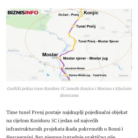
Grafički prikaz trase Koridora 5C između Konjica i Mostara s ključnim
dionicama
Time tunel Prenj postaje najskuplji pojedinačni objekat
na cijelom Koridoru 5C i jedan od najvećih
infrastrukturnih projekata ikada pokrenutih u Bosni i
Hercegovini. Bez njegove izgradnje praktično nije