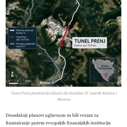
Tunel Prenj predstavlja ključni dio Koridora 5C između Konjica i
Mostara
Dosadašnji planovi uglavnom su bili vezani za
finansiranje putem evropskih finansijskih institucija