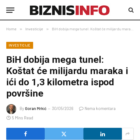
Home
»
Investicije
»
BiH dobija mega tunel: Koštat će milijardu maraka i ići do 1,3 kilometra ispod površine
INVESTICIJE
BiH dobija mega tunel:
Koštat će milijardu maraka i
ići do 1,3 kilometra ispod
površine
By
Goran Mrkić
30/05/2026
Nema komentara
5 Mins Read