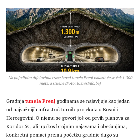
Na pojedinim dijelovima trase iznad tunela Prenj nalazit će se čak 1.300
metara stijene (Foto: BiznisInfo.ba)
Gradnja
tunela Prenj
godinama se najavljuje kao jedan
od najvažnijih infrastrukturnih projekata u Bosni i
Hercegovini. O njemu se govori još od prvih planova za
Koridor 5C, ali uprkos brojnim najavama i obećanjima,
konkretni pomaci prema početku gradnje dugo su