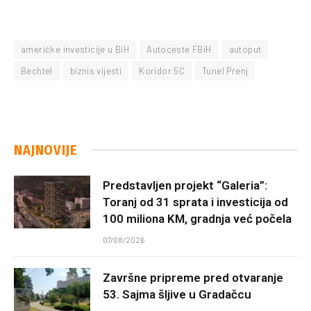
američke investicije u BiH
Autoceste FBiH
autoput
Bechtel
biznis vijesti
Koridor 5C
Tunel Prenj
NAJNOVIJE
Predstavljen projekt “Galeria”:
Toranj od 31 sprata i investicija od
100 miliona KM, gradnja već počela
07/08/2026
Završne pripreme pred otvaranje
53. Sajma šljive u Gradačcu