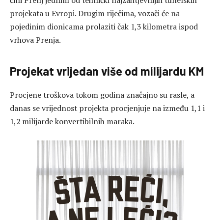
čini Prenj jednim od tehnički najzahtjevnijih tunelskih
projekata u Evropi. Drugim riječima, vozači će na
pojedinim dionicama prolaziti čak 1,3 kilometra ispod
vrhova Prenja.
Projekat vrijedan više od milijardu KM
Procjene troškova tokom godina značajno su rasle, a
danas se vrijednost projekta procjenjuje na između 1,1 i
1,2 milijarde konvertibilnih maraka.