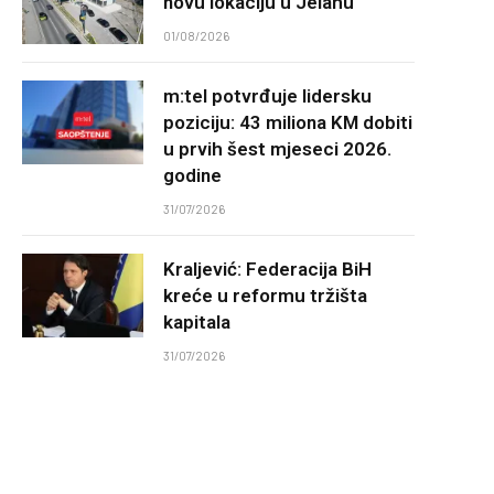
novu lokaciju u Jelahu
01/08/2026
m:tel potvrđuje lidersku
poziciju: 43 miliona KM dobiti
u prvih šest mjeseci 2026.
godine
31/07/2026
Kraljević: Federacija BiH
kreće u reformu tržišta
kapitala
31/07/2026