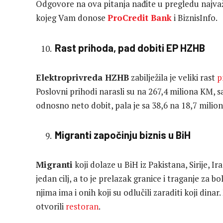
Odgovore na ova pitanja nađite u pregledu najvažn
kojeg Vam donose
ProCredit Bank
i BiznisInfo.
Rast prihoda, pad dobiti EP HZHB
Elektroprivreda HZHB
zabilježila je veliki rast
p
Poslovni prihodi narasli su na 267,4 miliona KM, s
odnosno neto dobit, pala je sa 38,6 na 18,7 milio
Migranti započinju biznis u BiH
Migranti
koji dolaze u BiH iz Pakistana, Sirije, 
jedan cilj, a to je prelazak granice i traganje za
njima ima i onih koji su odlučili zaraditi koji dinar
otvorili
restoran
.