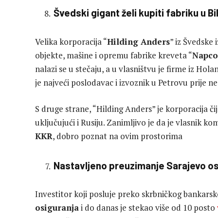
Švedski gigant želi kupiti fabriku u B
Velika korporacija “
Hilding Anders
” iz Švedske i
objekte, mašine i opremu fabrike kreveta “
Napco
nalazi se u stečaju, a u vlasništvu je firme iz Holan
je najveći poslodavac i izvoznik u Petrovu prije ne
S druge strane, “Hilding Anders” je korporacija čij
uključujući i Rusiju. Zanimljivo je da je vlasnik k
KKR
, dobro poznat na ovim prostorima
Nastavljeno preuzimanje Sarajevo os
Investitor koji posluje preko skrbničkog bankars
osiguranja
i do danas je stekao više od 10 posto