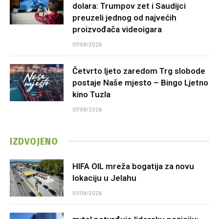
dolara: Trumpov zet i Saudijci
preuzeli jednog od najvećih
proizvođača videoigara
07/08/2026
Četvrto ljeto zaredom Trg slobode
postaje Naše mjesto – Bingo Ljetno
kino Tuzla
07/08/2026
IZDVOJENO
HIFA OIL mreža bogatija za novu
lokaciju u Jelahu
01/08/2026