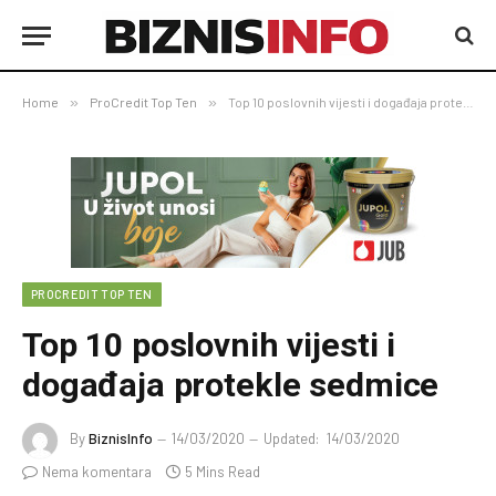
Home
»
ProCredit Top Ten
»
Top 10 poslovnih vijesti i događaja protekle sedmice
PROCREDIT TOP TEN
Top 10 poslovnih vijesti i
događaja protekle sedmice
By
BiznisInfo
14/03/2020
Updated:
14/03/2020
Nema komentara
5 Mins Read