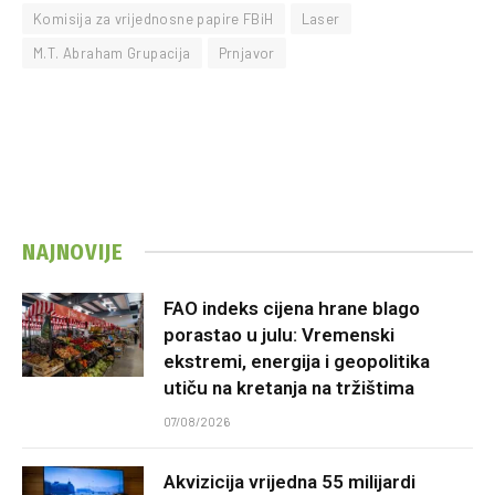
Komisija za vrijednosne papire FBiH
Laser
M.T. Abraham Grupacija
Prnjavor
NAJNOVIJE
FAO indeks cijena hrane blago
porastao u julu: Vremenski
ekstremi, energija i geopolitika
utiču na kretanja na tržištima
07/08/2026
Akvizicija vrijedna 55 milijardi