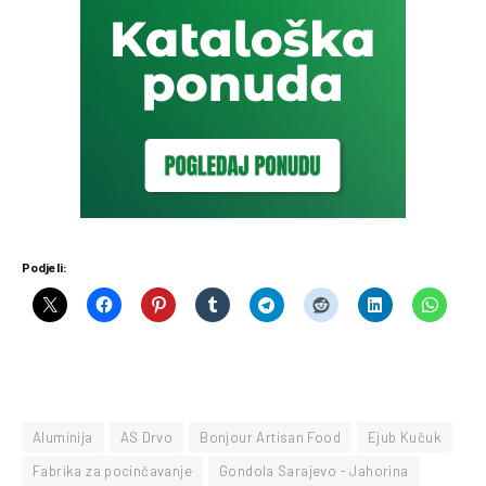
Podjeli:
Aluminija
AS Drvo
Bonjour Artisan Food
Ejub Kučuk
Fabrika za pocinčavanje
Gondola Sarajevo - Jahorina