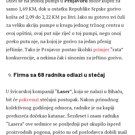
Dizel se na jednoj pumpi u
Prnjavoru
može kupiti za
samo 1,69 KM, dok u ostatku Republike Srpske gorivo
košta od 2,09 do 2,22 KM po litri. Iako su gotovo svi čuli
za veliku akciju pumpe u krugu jednog tržnog centra u
ovoj opštini, ovaj put nije riječ o toj pumpi, nego onoj
preko puta nje, na kojoj je gorivo za jedan pfenig
jeftinije. Tako je Prnjavor postao školski
primjer
“rata”
konkurencije, a nekima čak i sinonim za jeftino gorivo.
Firma sa 68 radnika odlazi u stečaj
U švicarskoj kompaniji “
Laser
”, koja se nalazi u Bihaću,
bit će
pokrenut
stečajni postupak. Nakon prinudnog
kolektivnog godišnjeg odmora, radnike je na kapiji
preduzeća dočekao katanac. Šezdeset i osam radnika
“Lasera” ove sedmice se posljednji put okupilo ispred
proizvodnih pogona, pošto su od poslodavca dobili mail