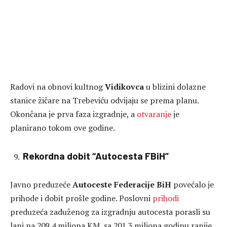
Radovi na obnovi kultnog
Vidikovca
u blizini dolazne
stanice žičare na Trebeviću odvijaju se prema planu.
Okončana je prva faza izgradnje, a
otvaranje
je
planirano tokom ove godine.
Rekordna dobit “Autocesta FBiH”
Javno preduzeće
Autoceste Federacije BiH
povećalo je
prihode i dobit prošle godine. Poslovni
prihodi
preduzeća zaduženog za izgradnju autocesta porasli su
lani na 209,4 miliona KM, sa 201,3 miliona godinu ranije.