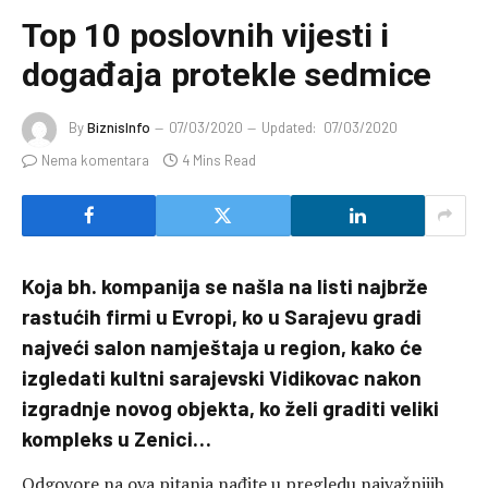
Top 10 poslovnih vijesti i
događaja protekle sedmice
By
BiznisInfo
07/03/2020
Updated:
07/03/2020
Nema komentara
4 Mins Read
Koja bh. kompanija se našla na listi najbrže
rastućih firmi u Evropi, ko u Sarajevu gradi
najveći salon namještaja u region, kako će
izgledati kultni sarajevski Vidikovac nakon
izgradnje novog objekta, ko želi graditi veliki
kompleks u Zenici…
Odgovore na ova pitanja nađite u pregledu najvažnijih