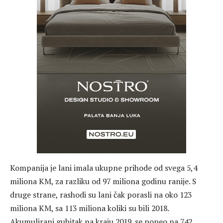
Kompanija je lani imala ukupne prihode od svega 5,4
miliona KM, za razliku od 97 miliona godinu ranije. S
druge strane, rashodi su lani čak porasli na oko 123
miliona KM, sa 113 miliona koliki su bili 2018.
Akumulirani gubitak na kraju 2019. se popeo na 742