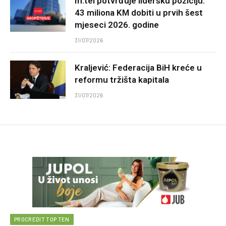
m:tel potvrđuje lidersku poziciju:
43 miliona KM dobiti u prvih šest
mjeseci 2026. godine
31/07/2026
Kraljević: Federacija BiH kreće u
reformu tržišta kapitala
31/07/2026
PROCREDIT TOP TEN