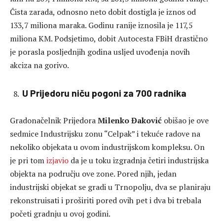
Čista zarada, odnosno neto dobit dostigla je iznos od
133,7 miliona maraka. Godinu ranije iznosila je 117,5
miliona KM. Podsjetimo, dobit Autocesta FBiH drastično
je porasla posljednjih godina usljed uvođenja novih
akciza na gorivo.
U Prijedoru niču pogoni za 700 radnika
Gradonačelnik Prijedora
Milenko Đaković
obišao je ove
sedmice Industrijsku zonu “Celpak” i tekuće radove na
nekoliko objekata u ovom industrijskom kompleksu. On
je pri tom
izjavio
da je u toku izgradnja četiri industrijska
objekta na području ove zone. Pored njih, jedan
industrijski objekat se gradi u Trnopolju, dva se planiraju
rekonstruisati i proširiti pored ovih pet i dva bi trebala
početi gradnju u ovoj godini.