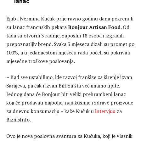
lanac
Ejub i Nermina Kučuk prije ravno godinu dana pokrenuli
su lanac francuskih pekara
Bonjour Artisan Food
. Od
tada su otvorili 3 radnje, zaposlili 18 osoba i izgradili
prepoznatljiv brend. Svaka 3 mjeseca dizali su promet po
100%, a u jedanaestom mjesecu rada počeli su pokrivati
mjesečne troškove poslovanja.
– Kad sve ustabilimo, ide razvoj franšize za širenje izvan
Sarajeva, pa čak i izvan BiH za šta već imamo upite.
Jednog dana će Bonjour biti veliki prehrambeni lanac
koji će prodavati najbolje, najukusnije i zdrave proizvode
za dnevnu konzumaciju – kaže Kučuk u
intervjuu
za
BiznisInfo.
Ovo je nova poslovna avantura za Kučuka, koji je vlasnik