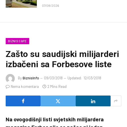
07/08/2026
BIZNIS CAFE
Zašto su saudijski milijarderi
izbačeni sa Forbesove liste
By
BiznisInfo
09/03/2018
Updated:
12/03/2018
Nema komentara
2 Mins Read
Na ovogodišnji listi svjetskih milijardera