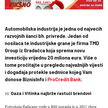
Automobilska industrija je jedna od najvećih
razvojnih šanci bh. privrede. Jedan od
nosilaca te industrijske grane je firma TMD
Group iz Gradačca koja sprema novu
investiciju vrijednu 20 miliona eura. Više o
tome pročitajte u pregledu najvažnijih vijesti
i događaja protekle sedmice kojeg Vam
donose BiznisInfo i
ProCredit Bank
.
Oaza i Vitinka najbrže rastući brendovi
Potrošnja flaširane vode u BiH porasla je u 2017. zbog