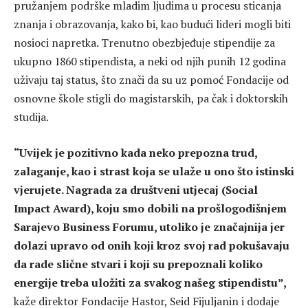
pružanjem podrške mladim ljudima u procesu sticanja
znanja i obrazovanja, kako bi, kao budući lideri mogli biti
nosioci napretka. Trenutno obezbjeđuje stipendije za
ukupno 1860 stipendista, a neki od njih punih 12 godina
uživaju taj status, što znači da su uz pomoć Fondacije od
osnovne škole stigli do magistarskih, pa čak i doktorskih
studija.
“Uvijek je pozitivno kada neko prepozna trud,
zalaganje, kao i strast koja se ulaže u ono što istinski
vjerujete. Nagrada za društveni utjecaj (Social
Impact Award), koju smo dobili na prošlogodišnjem
Sarajevo Business Forumu, utoliko je značajnija jer
dolazi upravo od onih koji kroz svoj rad pokušavaju
da rade slične stvari i koji su prepoznali koliko
energije treba uložiti za svakog našeg stipendistu”,
kaže direktor Fondacije Hastor, Seid Fijuljanin i dodaje