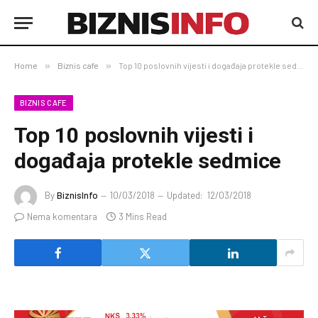
Home
»
Biznis cafe
»
Top 10 poslovnih vijesti i događaja protekle sedmice
BIZNIS CAFE
Top 10 poslovnih vijesti i
događaja protekle sedmice
By
BiznisInfo
10/03/2018
Updated:
12/03/2018
Nema komentara
3 Mins Read