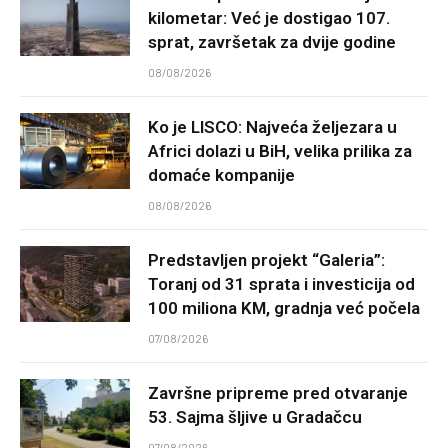
kilometar: Već je dostigao 107.
sprat, završetak za dvije godine
08/08/2026
Ko je LISCO: Najveća željezara u
Africi dolazi u BiH, velika prilika za
domaće kompanije
08/08/2026
Predstavljen projekt “Galeria”:
Toranj od 31 sprata i investicija od
100 miliona KM, gradnja već počela
07/08/2026
Završne pripreme pred otvaranje
53. Sajma šljive u Gradačcu
07/08/2026