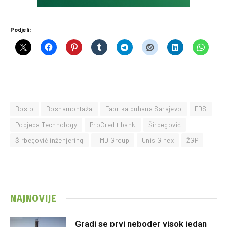
Podjeli:
Bosio
Bosnamontaža
Fabrika duhana Sarajevo
FDS
Pobjeda Technology
ProCredit bank
Širbegović
Širbegović inženjering
TMD Group
Unis Ginex
ŽGP
NAJNOVIJE
Gradi se prvi neboder visok jedan