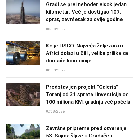
Gradi se prvi neboder visok jedan
kilometar: Već je dostigao 107.
sprat, završetak za dvije godine
08/08/2026
Ko je LISCO: Najveća željezara u
Africi dolazi u BiH, velika prilika za
domaće kompanije
08/08/2026
Predstavljen projekt “Galeria”:
Toranj od 31 sprata i investicija od
100 miliona KM, gradnja već počela
07/08/2026
Završne pripreme pred otvaranje
53. Sajma šljive u Gradačcu