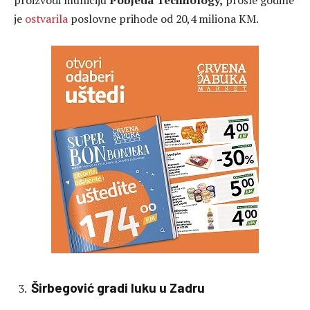
proizvodi municiju
Pobjeda Technology,
prošle godine
je
ostvarila
poslovne prihode od 20,4 miliona KM.
Širbegović gradi luku u Zadru