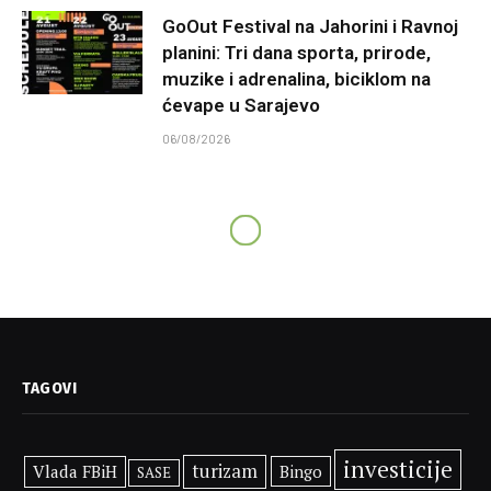
GoOut Festival na Jahorini i Ravnoj
planini: Tri dana sporta, prirode,
muzike i adrenalina, biciklom na
ćevape u Sarajevo
06/08/2026
TAGOVI
investicije
turizam
Vlada FBiH
Bingo
SASE