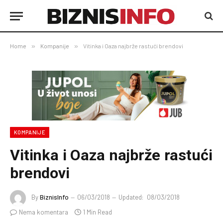
Home
»
Kompanije
»
Vitinka i Oaza najbrže rastući brendovi
KOMPANIJE
Vitinka i Oaza najbrže rastući
brendovi
By
BiznisInfo
06/03/2018
Updated:
08/03/2018
Nema komentara
1 Min Read