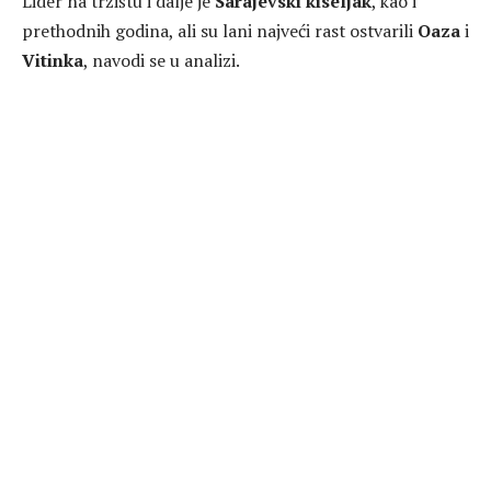
Lider na tržištu i dalje je
Sarajevski kiseljak
, kao i
prethodnih godina, ali su lani najveći rast ostvarili
Oaza
i
Vitinka
, navodi se u analizi.