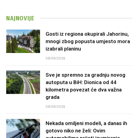
NAJNOVIJE
Gosti iz regiona okupirali Jahorinu,
mnogi zbog popusta umjesto mora
izabrali planinu
09/08/2026
Sve je spremno za gradnju novog
autoputa u BiH: Dionica od 44
kilometra povezat će dva važna
grada
09/08/2026
Nekada omiljeni modeli, a danas ih
gotovo niko ne želi: Ovim
automobilima prijeti izumiranje