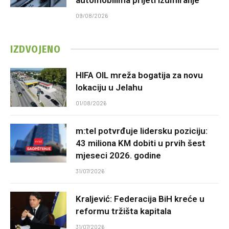
09/08/2026
IZDVOJENO
HIFA OIL mreža bogatija za novu
lokaciju u Jelahu
01/08/2026
m:tel potvrđuje lidersku poziciju:
43 miliona KM dobiti u prvih šest
mjeseci 2026. godine
31/07/2026
Kraljević: Federacija BiH kreće u
reformu tržišta kapitala
31/07/2026