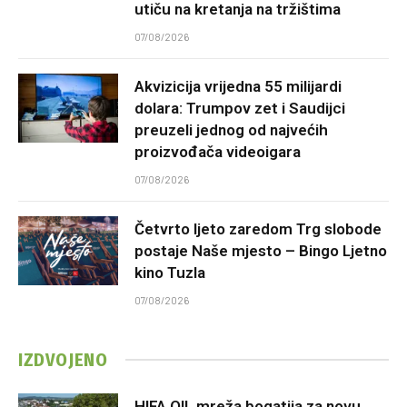
utiču na kretanja na tržištima
07/08/2026
Akvizicija vrijedna 55 milijardi
dolara: Trumpov zet i Saudijci
preuzeli jednog od najvećih
proizvođača videoigara
07/08/2026
Četvrto ljeto zaredom Trg slobode
postaje Naše mjesto – Bingo Ljetno
kino Tuzla
07/08/2026
IZDVOJENO
HIFA OIL mreža bogatija za novu