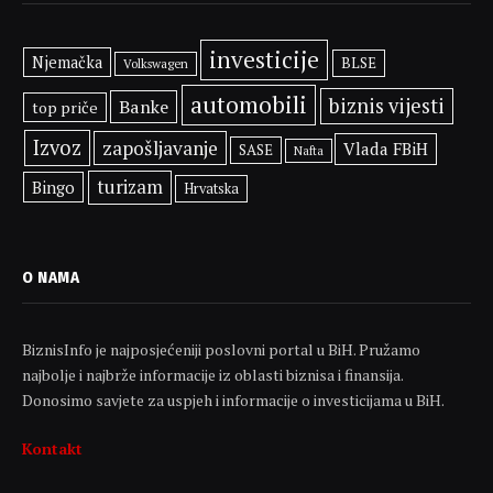
investicije
Njemačka
BLSE
Volkswagen
automobili
biznis vijesti
Banke
top priče
Izvoz
zapošljavanje
Vlada FBiH
SASE
Nafta
turizam
Bingo
Hrvatska
O NAMA
BiznisInfo je najposjećeniji poslovni portal u BiH. Pružamo
najbolje i najbrže informacije iz oblasti biznisa i finansija.
Donosimo savjete za uspjeh i informacije o investicijama u BiH.
Kontakt