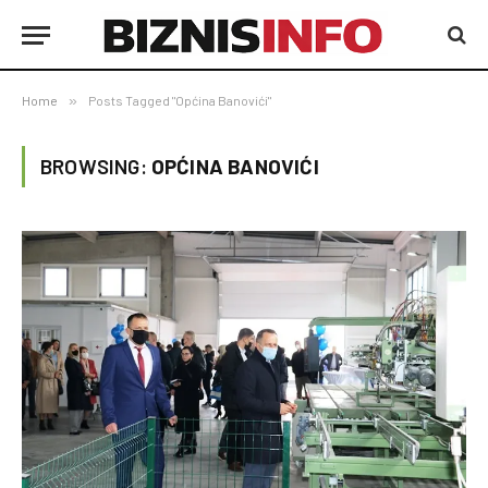
Home
»
Posts Tagged "Općina Banovići"
BROWSING:
OPĆINA BANOVIĆI