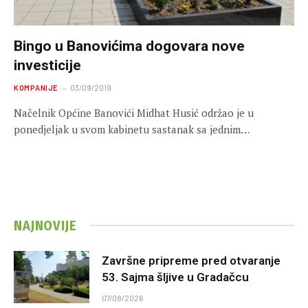
Bingo u Banovićima dogovara nove
investicije
KOMPANIJE
03/09/2019
Načelnik Općine Banovići Midhat Husić održao je u
ponedjeljak u svom kabinetu sastanak sa jednim…
NAJNOVIJE
Završne pripreme pred otvaranje
53. Sajma šljive u Gradačcu
07/08/2026