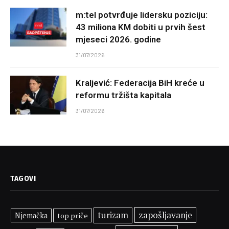
m:tel potvrđuje lidersku poziciju:
43 miliona KM dobiti u prvih šest
mjeseci 2026. godine
31/07/2026
Kraljević: Federacija BiH kreće u
reformu tržišta kapitala
31/07/2026
TAGOVI
zapošljavanje
turizam
Njemačka
top priče