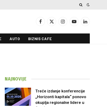
Facebook
X
Instagram
YouTube
LinkedIn
(Twitter)
E
AUTO
BIZNIS CAFE
NAJNOVIJE
Treće izdanje konferencije
„Horizonti kapitala“ ponovo
okuplja regionalne lidere u