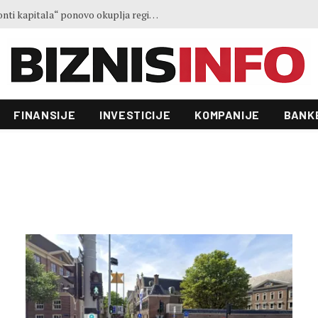
Treće izdanje konferencije „Horizonti kapitala“ ponovo okuplja regionalne lidere u Sarajevu
FINANSIJE
INVESTICIJE
KOMPANIJE
BANK