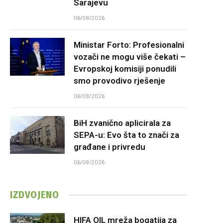
Sarajevu
06/08/2026
Ministar Forto: Profesionalni
vozači ne mogu više čekati –
Evropskoj komisiji ponudili
smo provodivo rješenje
06/08/2026
BiH zvanično aplicirala za
SEPA-u: Evo šta to znači za
građane i privredu
06/08/2026
IZDVOJENO
HIFA OIL mreža bogatija za