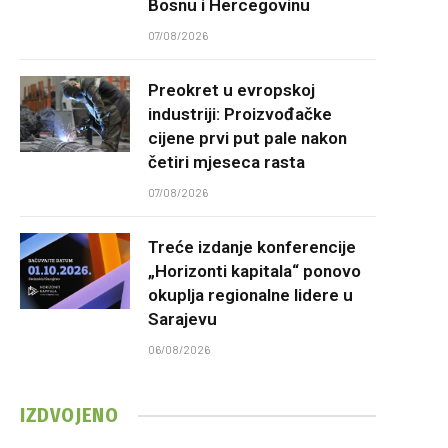
Bosnu i Hercegovinu
07/08/2026
Preokret u evropskoj
industriji: Proizvođačke
cijene prvi put pale nakon
četiri mjeseca rasta
07/08/2026
Treće izdanje konferencije
„Horizonti kapitala“ ponovo
okuplja regionalne lidere u
Sarajevu
06/08/2026
IZDVOJENO