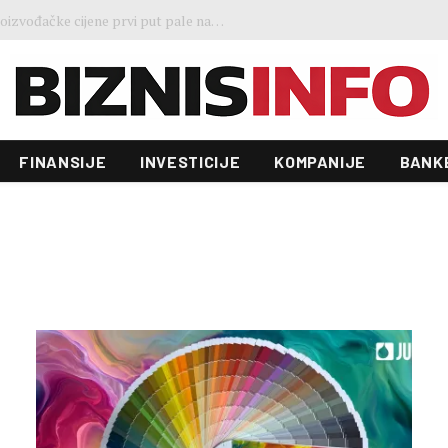
Preokret u evropskoj industriji: Proizvođačke cijene prvi put pale nakon četiri mjeseca rasta
FINANSIJE
INVESTICIJE
KOMPANIJE
BANK