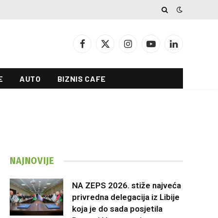
Facebook
X
Instagram
YouTube
LinkedIn
(Twitter)
E
AUTO
BIZNIS CAFE
NAJNOVIJE
NA ZEPS 2026. stiže najveća
privredna delegacija iz Libije
koja je do sada posjetila