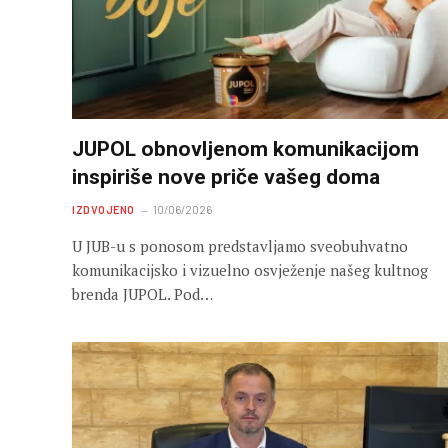
JUPOL obnovljenom komunikacijom
inspiriše nove priče vašeg doma
IZDVOJENO
10/06/2026
U JUB-u s ponosom predstavljamo sveobuhvatno
komunikacijsko i vizuelno osvježenje našeg kultnog
brenda JUPOL. Pod…