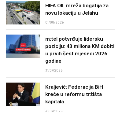
HIFA OIL mreža bogatija za
novu lokaciju u Jelahu
01/08/2026
m:tel potvrđuje lidersku
poziciju: 43 miliona KM dobiti
u prvih šest mjeseci 2026.
godine
31/07/2026
Kraljević: Federacija BiH
kreće u reformu tržišta
kapitala
31/07/2026