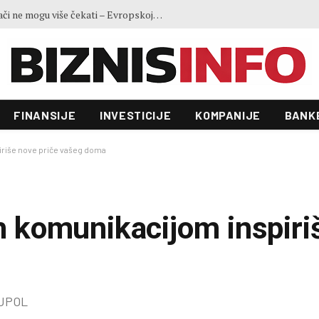
Ministar Forto: Profesionalni vozači ne mogu više čekati – Evropskoj komisiji ponudili smo provodivo rješenje
FINANSIJE
INVESTICIJE
KOMPANIJE
BANK
riše nove priče vašeg doma
komunikacijom inspiri
JUPOL