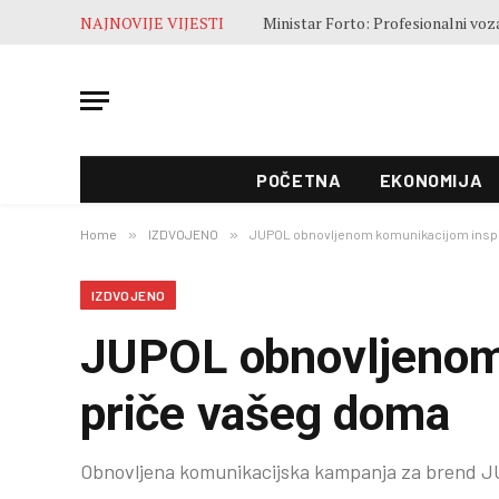
NAJNOVIJE VIJESTI
POČETNA
EKONOMIJA
Home
»
IZDVOJENO
»
JUPOL obnovljenom komunikacijom inspi
IZDVOJENO
JUPOL obnovljenom 
priče vašeg doma
Obnovljena komunikacijska kampanja za brend 