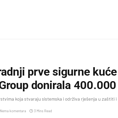
radnji prve sigurne kuće
 Group donirala 400.00
vima koja stvaraju sistemska i održiva rješenja u zaštiti i
Nema komentara
3 Mins Read