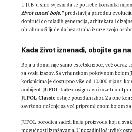
U JUB-u smo svjesni da se potrebe korisnika mijenj
život unosi boje.”
predstavlja prirodnu evoluciju
dopirući do mlađih generacija, arhitekata i dizajn
ohrabrujući ljude da bez straha izraze svoju oso
Kada život iznenadi, obojite ga na
Boja u domu nije samo estetski izbor, već odraz t
za svaki izazov. Sa vrhunskom pokrivnom bojom
korisnicima je dostupno više od 10.000 nijansi koj
ambijent.
JUPOL Latex
osigurava izuzetnu otporn
JUPOL Classic
ostaje pouzdan izbor. Za one koji
savršeno rješenje sa već pripremljenom bojom z
JUPOL porodica sadrži liniju proizvoda koji u sva
mogućnosti izražavanja. U pozadini još uvijek osta