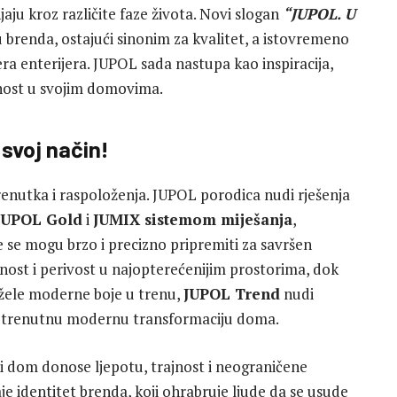
aju kroz različite faze života. Novi slogan
“JUPOL. U
 brenda, ostajući sinonim za kvalitet, a istovremeno
era enterijera. JUPOL sada nastupa kao inspiracija,
bnost u svojim domovima.
 svoj način!
renutka i raspoloženja. JUPOL porodica nudi rješenja
JUPOL Gold
i
JUMIX sistemom miješanja
,
e se mogu brzo i precizno pripremiti za savršen
ost i perivost u najopterećenijim prostorima, dok
 žele moderne boje u trenu,
JUPOL Trend
nudi
a trenutnu modernu transformaciju doma.
ki dom donose ljepotu, trajnost i neograničene
je identitet brenda, koji ohrabruje ljude da se usude