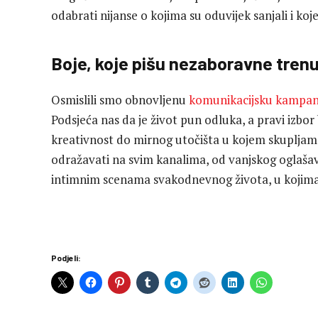
odabrati nijanse o kojima su oduvijek sanjali i ko
Boje, koje pišu nezaboravne trenu
Osmislili smo obnovljenu
komunikacijsku kampanj
Podsjeća nas da je život pun odluka, a pravi izbor 
kreativnost do mirnog utočišta u kojem skupljamo 
odražavati na svim kanalima, od vanjskog oglašav
intimnim scenama svakodnevnog života, u kojima 
Podjeli: