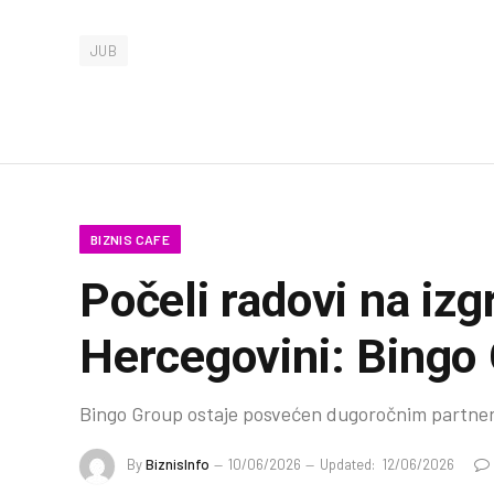
JUB
BIZNIS CAFE
Počeli radovi na izg
Hercegovini: Bingo
Bingo Group ostaje posvećen dugoročnim partnerst
By
BiznisInfo
10/06/2026
Updated:
12/06/2026