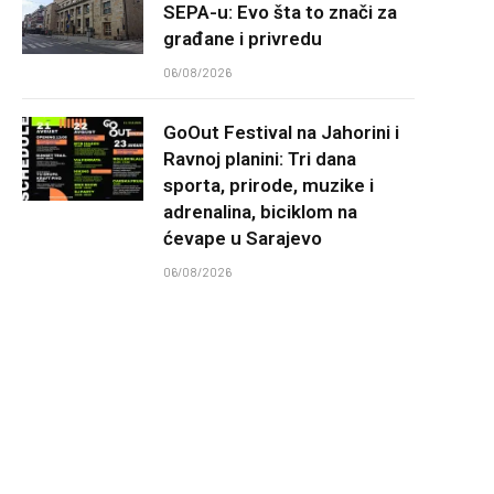
SEPA-u: Evo šta to znači za
građane i privredu
06/08/2026
GoOut Festival na Jahorini i
Ravnoj planini: Tri dana
sporta, prirode, muzike i
adrenalina, biciklom na
ćevape u Sarajevo
06/08/2026