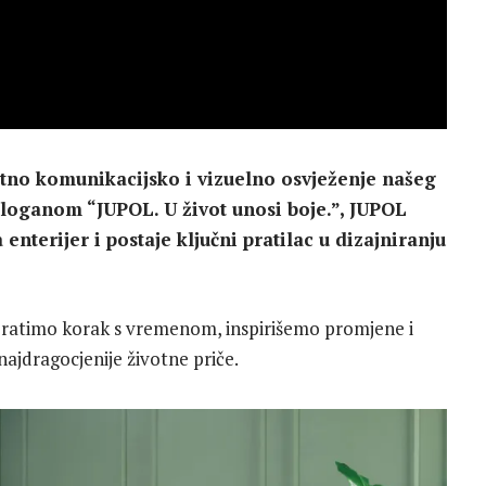
no komunikacijsko i vizuelno osvježenje našeg
oganom “JUPOL. U život unosi boje.”, JUPOL
enterijer i postaje ključni pratilac u dizajniranju
pratimo korak s vremenom, inspirišemo promjene i
jdragocjenije životne priče.