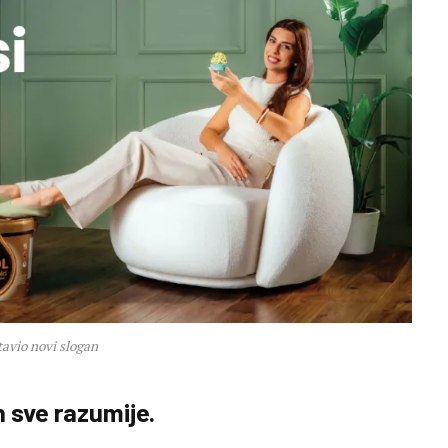
avio novi slogan
h sve razumije.