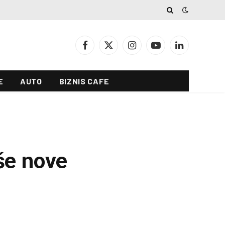
Facebook
X
Instagram
YouTube
LinkedIn
(Twitter)
E
AUTO
BIZNIS CAFE
še nove