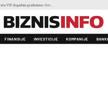
Bingo Group i ove godine otvara vrata VIP događaja građanima: Osvojite ulaznice za koncert Petra Graše
FINANSIJE
INVESTICIJE
KOMPANIJE
BANK