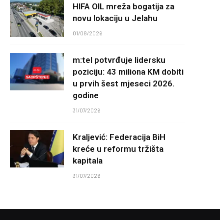
HIFA OIL mreža bogatija za
novu lokaciju u Jelahu
01/08/2026
m:tel potvrđuje lidersku
poziciju: 43 miliona KM dobiti
u prvih šest mjeseci 2026.
godine
31/07/2026
Kraljević: Federacija BiH
kreće u reformu tržišta
kapitala
31/07/2026