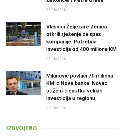
06/08/2026
Vlasnici Željezare Zenica
otkrili rješenje za spas
kompanije: Potrebna
investicija od 400 miliona KM
06/08/2026
Milanović povlači 70 miliona
KM iz Nove banke: Novac
stiže u trenutku velikih
investicija u regionu
06/08/2026
IZDVOJENO