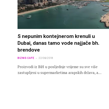
S nepunim kontejnerom krenuli u
Dubai, danas tamo vode najjače bh.
brendove
BIZNIS CAFE
22/06/2018
Proizvodi iz BiH u posljednje vrijeme su sve više
zastupljeni u supermarketima arapskih država, a…