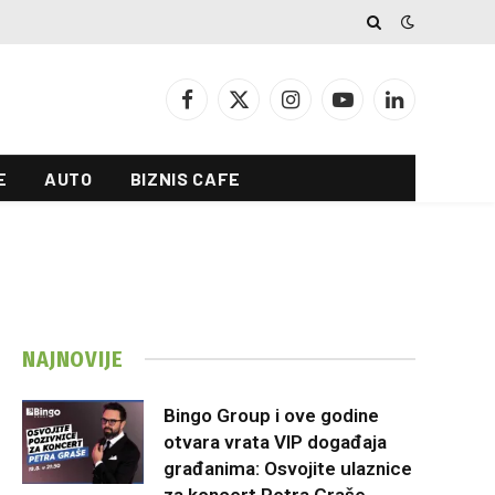
Facebook
X
Instagram
YouTube
LinkedIn
(Twitter)
E
AUTO
BIZNIS CAFE
NAJNOVIJE
Bingo Group i ove godine
otvara vrata VIP događaja
građanima: Osvojite ulaznice
za koncert Petra Graše