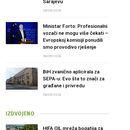
Sarajevu
06/08/2026
Ministar Forto: Profesionalni
vozači ne mogu više čekati –
Evropskoj komisiji ponudili
smo provodivo rješenje
06/08/2026
BiH zvanično aplicirala za
SEPA-u: Evo šta to znači za
građane i privredu
06/08/2026
IZDVOJENO
HIFA OIL mreža bogatija za