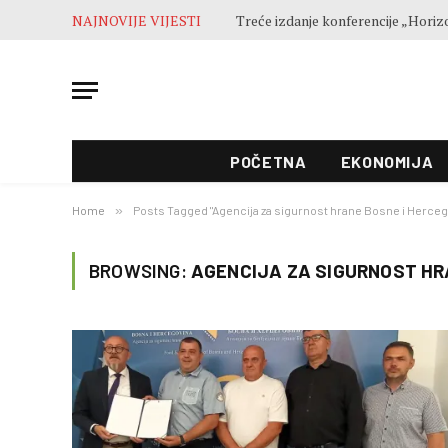
NAJNOVIJE VIJESTI
POČETNA
EKONOMIJA
Home
»
Posts Tagged "Agencija za sigurnost hrane Bosne i Herceg
BROWSING:
AGENCIJA ZA SIGURNOST HR