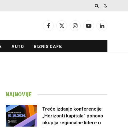
Facebook
X
Instagram
YouTube
LinkedIn
(Twitter)
E
AUTO
BIZNIS CAFE
NAJNOVIJE
Treće izdanje konferencije
„Horizonti kapitala“ ponovo
okuplja regionalne lidere u