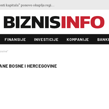
Treće izdanje konferencije „Horizonti kapitala“ ponovo okuplja regionalne lidere u Sarajevu
FINANSIJE
INVESTICIJE
KOMPANIJE
BANK
ovine"
ANE BOSNE I HERCEGOVINE