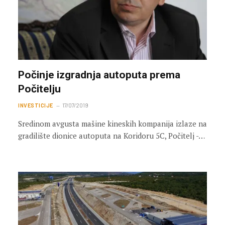
Počinje izgradnja autoputa prema
Počitelju
INVESTICIJE
17/07/2019
Sredinom avgusta mašine kineskih kompanija izlaze na
gradilište dionice autoputa na Koridoru 5C, Počitelj -…