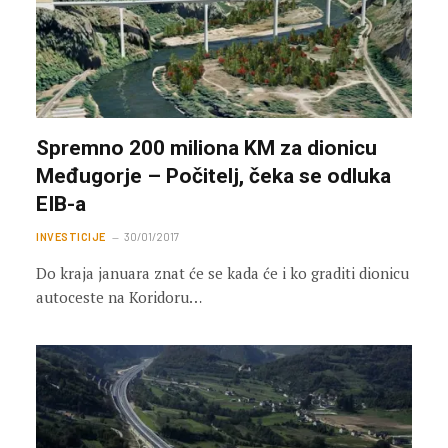
Spremno 200 miliona KM za dionicu
Međugorje – Počitelj, čeka se odluka
EIB-a
INVESTICIJE
30/01/2017
Do kraja januara znat će se kada će i ko graditi dionicu
autoceste na Koridoru…