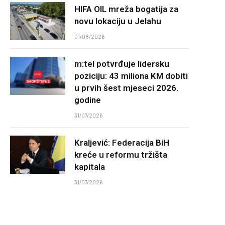
HIFA OIL mreža bogatija za
novu lokaciju u Jelahu
01/08/2026
m:tel potvrđuje lidersku
poziciju: 43 miliona KM dobiti
u prvih šest mjeseci 2026.
godine
31/07/2026
Kraljević: Federacija BiH
kreće u reformu tržišta
kapitala
31/07/2026