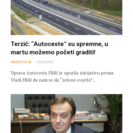
Terzić: “Autoceste” su spremne, u
martu možemo početi graditi!
INVESTICIJE
21/02/2017
Uprava Autocesta FBiH je uputila inicijativu prema
Vladi FBiH da nam se da “zeleno svjetlo”…