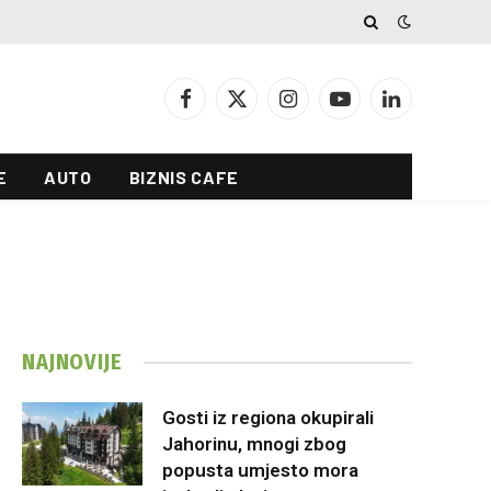
Facebook
X
Instagram
YouTube
LinkedIn
(Twitter)
E
AUTO
BIZNIS CAFE
NAJNOVIJE
Gosti iz regiona okupirali
Jahorinu, mnogi zbog
popusta umjesto mora