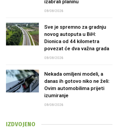
izabrali planinu
09/08/2026
Sve je spremno za gradnju
novog autoputa u BiH:
Dionica od 44 kilometra
povezat će dva važna grada
09/08/2026
Nekada omiljeni modeli, a
danas ih gotovo niko ne želi:
Ovim automobilima prijeti
izumiranje
09/08/2026
IZDVOJENO