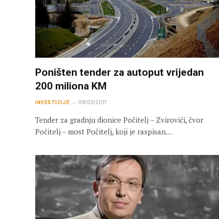
Poništen tender za autoput vrijedan
200 miliona KM
INVESTICIJE
09/03/2017
Tender za gradnju dionice Počitelj – Zvirovići, čvor
Počitelj – most Počitelj, koji je raspisan…