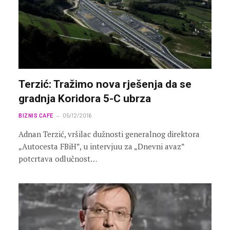
Terzić: Tražimo nova rješenja da se
gradnja Koridora 5-C ubrza
BIZNIS CAFE
05/12/2016
Adnan Terzić, vršilac dužnosti generalnog direktora
„Autocesta FBiH”, u intervjuu za „Dnevni avaz”
potcrtava odlučnost…