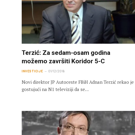
Terzić: Za sedam-osam godina
možemo završiti Koridor 5-C
INVESTICIJE
01/12/2016
Novi direktor JP Autoceste FBiH Adnan Terzić rekao je
gostujući na N1 televiziji da se…