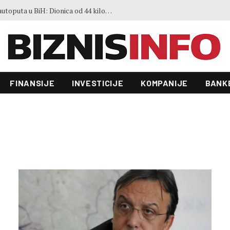
Sve je spremno za gradnju novog autoputa u BiH: Dionica od 44 kilometra povezat će dva važna grada
FINANSIJE
INVESTICIJE
KOMPANIJE
BANK