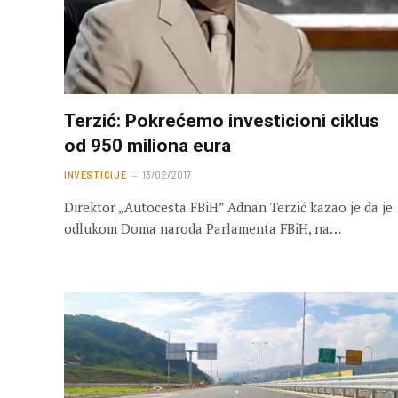
Terzić: Pokrećemo investicioni ciklus
od 950 miliona eura
INVESTICIJE
13/02/2017
Direktor „Autocesta FBiH” Adnan Terzić kazao je da je
odlukom Doma naroda Parlamenta FBiH, na…