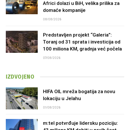
Africi dolazi u BiH, velika prilika za
domaće kompanije
08/08/2026
Predstavljen projekt “Galeria”:
Toranj od 31 sprata i investicija od
100 miliona KM, gradnja već počela
07/08/2026
IZDVOJENO
HIFA OIL mreža bogatija za novu
lokaciju u Jelahu
01/08/2026
m:tel potvrđuje lidersku poziciju: