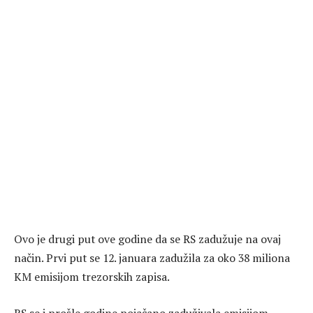
Ovo je drugi put ove godine da se RS zadužuje na ovaj
način. Prvi put se 12. januara zadužila za oko 38 miliona
KM emisijom trezorskih zapisa.
RS se i prošle godine pojačano zaduživala emisijom