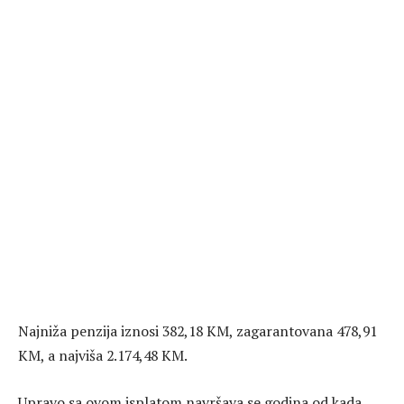
Najniža penzija iznosi 382,18 KM, zagarantovana 478,91
KM, a najviša 2.174,48 KM.
Upravo sa ovom isplatom navršava se godina od kada