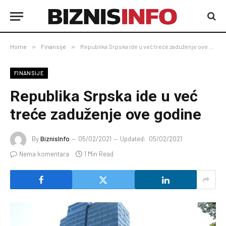
Home
»
Finansije
»
Republika Srpska ide u već treće zaduženje ove godine
FINANSIJE
Republika Srpska ide u već
treće zaduženje ove godine
By
BiznisInfo
05/02/2021
Updated:
05/02/2021
Nema komentara
1 Min Read