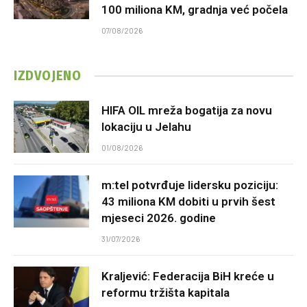
100 miliona KM, gradnja već počela
07/08/2026
IZDVOJENO
HIFA OIL mreža bogatija za novu
lokaciju u Jelahu
01/08/2026
m:tel potvrđuje lidersku poziciju:
43 miliona KM dobiti u prvih šest
mjeseci 2026. godine
31/07/2026
Kraljević: Federacija BiH kreće u
reformu tržišta kapitala